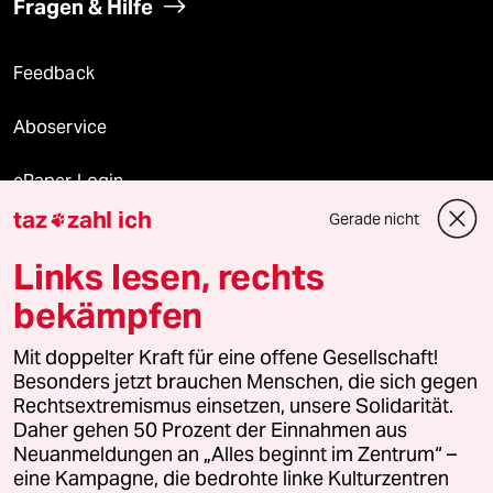
Fragen & Hilfe
Feedback
Aboservice
ePaper Login
taz
zahl ich
Gerade nicht

Downloads für Abonnierende
Links lesen, rechts
bekämpfen
© 2026 taz Verlags und Vertriebs GmbH
Alle Rechte vorbehalten. Bei rechtlichen Fragen oder für Genehmigungen
Mit doppelter Kraft für eine offene Gesellschaft!
wenden Sie sich bitte an
lizenzen@taz.de
Besonders jetzt brauchen Menschen, die sich gegen
Rechtsextremismus einsetzen, unsere Solidarität.
Daher gehen 50 Prozent der Einnahmen aus
Feedback
Redaktionsstatut
Kommune-Richtlinien
KI-
Neuanmeldungen an „Alles beginnt im Zentrum“ –
eine Kampagne, die bedrohte linke Kulturzentren