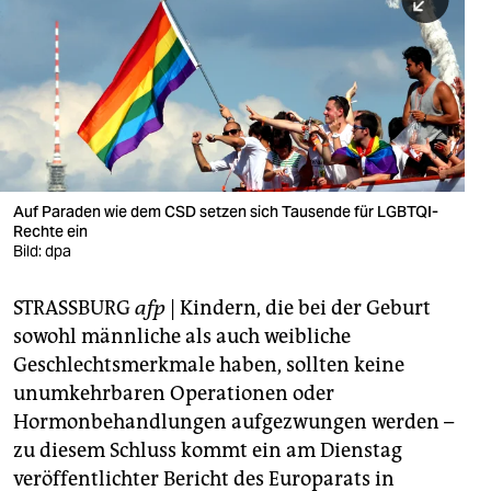
berlin
nord
wahrheit
verlag
verlag
Auf Paraden wie dem CSD setzen sich Tausende für LGBTQI-
Rechte ein
veranstaltungen
Bild: dpa
shop
STRASSBURG
afp
| Kindern, die bei der Geburt
fragen & hilfe
sowohl männliche als auch weibliche
unterstützen
Geschlechtsmerkmale haben, sollten keine
unumkehrbaren Operationen oder
abo
Hormonbehandlungen aufgezwungen werden –
zu diesem Schluss kommt ein am Dienstag
genossenschaft
veröffentlichter Bericht des Europarats in