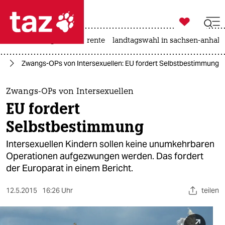

taz zahl ich
hitze
niedrigwasser
rente
landtagswahl in sachsen-anhalt

taz zahl ich
IA
Zwangs-OPs von Intersexuellen: EU fordert Selbstbestimmung
taz zahl ich
themen
Zwangs-OPs von Intersexuellen
EU fordert
politik
Selbstbestimmung
öko
Intersexuellen Kindern sollen keine unumkehrbaren
Operationen aufgezwungen werden. Das fordert
gesellschaft
der Europarat in einem Bericht.
kultur
12.5.2015
16:26 Uhr
teilen
sport