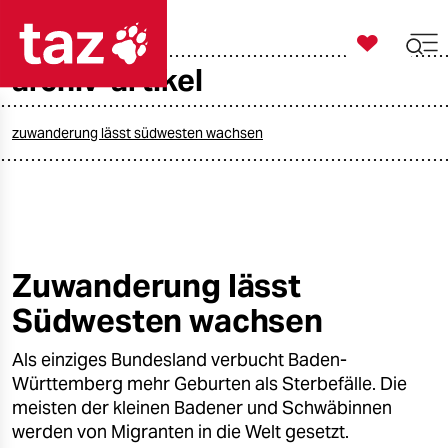

taz zahl ich
archiv-artikel

taz zahl ich
taz zahl ich
zuwanderung lässt südwesten wachsen
themen
politik
öko
Zuwanderung lässt
Südwesten wachsen
gesellschaft
Als einziges Bundesland verbucht Baden-
kultur
Württemberg mehr Geburten als Sterbefälle. Die
sport
meisten der kleinen Badener und Schwäbinnen
werden von Migranten in die Welt gesetzt.