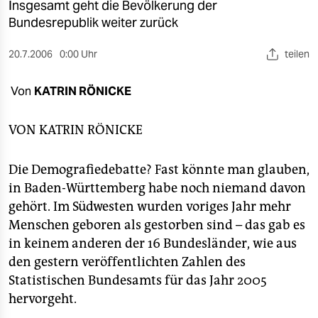
berlin
Insgesamt geht die Bevölkerung der
Bundesrepublik weiter zurück
nord
20.7.2006
0:00 Uhr
teilen
wahrheit
Von
KATRIN RÖNICKE
verlag
verlag
VON
KATRIN RÖNICKE
veranstaltungen
Die Demografiedebatte? Fast könnte man glauben,
shop
in Baden-Württemberg habe noch niemand davon
gehört. Im Südwesten wurden voriges Jahr mehr
fragen & hilfe
Menschen geboren als gestorben sind – das gab es
unterstützen
in keinem anderen der 16 Bundesländer, wie aus
den gestern veröffentlichten Zahlen des
abo
Statistischen Bundesamts für das Jahr 2005
genossenschaft
hervorgeht.