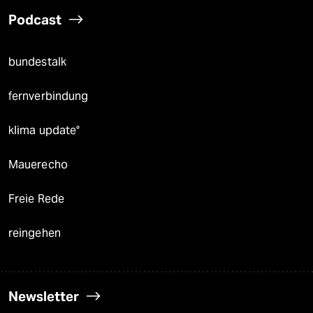
Podcast
bundestalk
fernverbindung
klima update°
Mauerecho
Freie Rede
reingehen
Newsletter