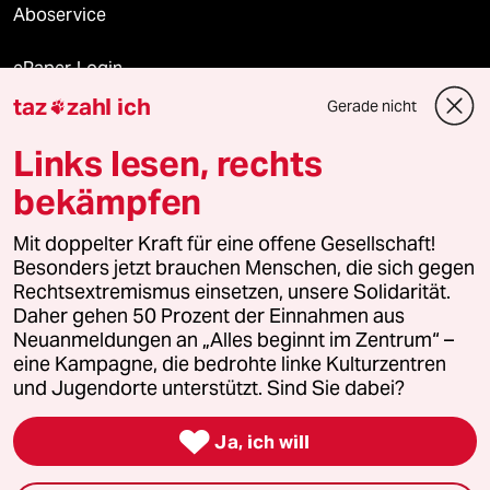
Aboservice
ePaper Login
taz
zahl ich
Gerade nicht

Downloads für Abonnierende
Links lesen, rechts
bekämpfen
© 2026 taz Verlags und Vertriebs GmbH
Mit doppelter Kraft für eine offene Gesellschaft!
Alle Rechte vorbehalten. Bei rechtlichen Fragen oder für Genehmigungen
wenden Sie sich bitte an
lizenzen@taz.de
Besonders jetzt brauchen Menschen, die sich gegen
Rechtsextremismus einsetzen, unsere Solidarität.
Daher gehen 50 Prozent der Einnahmen aus
Feedback
Redaktionsstatut
Kommune-Richtlinien
KI-
Neuanmeldungen an „Alles beginnt im Zentrum“ –
eine Kampagne, die bedrohte linke Kulturzentren
Leitlinie
Informant
Datenschutz
Impressum
AGB
und Jugendorte unterstützt. Sind Sie dabei?
Seitenwende
Einwilligungen widerrufen (Ads)

Ja, ich will