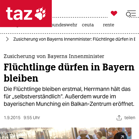

taz zahl ich
niedrigwasser
afd
bundeswehr
ceuta
rente

taz zahl ich
ht
Zusicherung von Bayerns Innenminister: Flüchtlinge dürfen in Ba
taz zahl ich
themen
Zusicherung von Bayerns Innenminister
Flüchtlinge dürfen in Bayern
politik
bleiben
öko
Die Flüchtlinge bleiben erstmal, Herrmann hält das
für „selbstverständlich“. Außerdem wurde im
gesellschaft
bayerischen Munching ein Balkan-Zentrum eröffnet.
kultur
1.9.2015
9:55 Uhr
teilen
sport