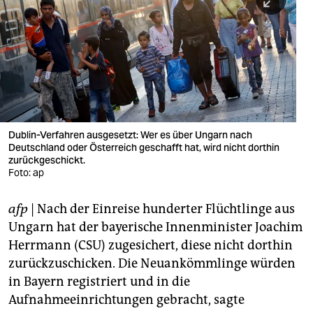
berlin
nord
wahrheit
verlag
verlag
Dublin-Verfahren ausgesetzt: Wer es über Ungarn nach
Deutschland oder Österreich geschafft hat, wird nicht dorthin
veranstaltungen
zurückgeschickt.
Foto: ap
shop
fragen & hilfe
afp
| Nach der Einreise hunderter Flüchtlinge aus
Ungarn hat der bayerische Innenminister Joachim
unterstützen
Herrmann (CSU) zugesichert, diese nicht dorthin
abo
zurückzuschicken. Die Neuankömmlinge würden
in Bayern registriert und in die
genossenschaft
Aufnahmeeinrichtungen gebracht, sagte