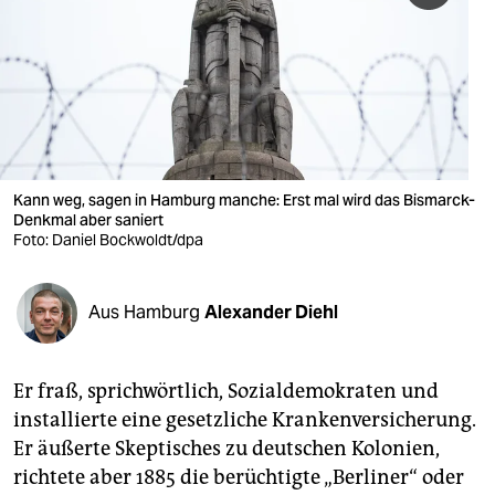
berlin
nord
wahrheit
verlag
verlag
Kann weg, sagen in Hamburg manche: Erst mal wird das Bismarck-
Denkmal aber saniert
veranstaltungen
Foto: Daniel Bockwoldt/dpa
shop
Aus Hamburg
Alexander Diehl
fragen & hilfe
unterstützen
Er fraß, sprichwörtlich, Sozialdemokraten und
abo
installierte eine gesetzliche Krankenversicherung.
Er äußerte Skeptisches zu deutschen Kolonien,
genossenschaft
richtete aber 1885 die berüchtigte „Berliner“ oder