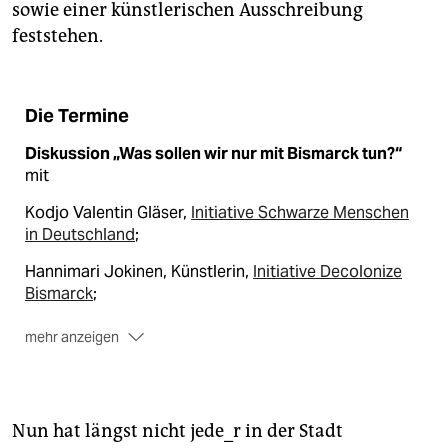
sowie einer künstlerischen Ausschreibung
feststehen.
Die Termine
Diskussion „Was sollen wir nur mit Bismarck tun?“
mit
Kodjo Valentin Gläser,
Initiative Schwarze Menschen
in Deutschland
;
Hannimari Jokinen, Künstlerin,
Initiative Decolonize
Bismarck
;
mehr anzeigen
Dirk Lau, Historiker,
Initiative Intervention Bismarck-
Denkmal
;
Moderation: Rachel Charlott Mayr,
Heinrich Böll
Nun hat längst nicht jede_r in der Stadt
Stiftung Hamburg