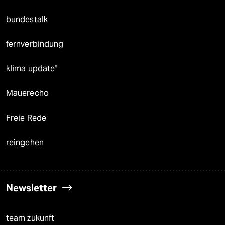
bundestalk
fernverbindung
klima update°
Mauerecho
Freie Rede
reingehen
Newsletter
team zukunft