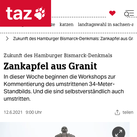

taz zahl ich
iran-krieg
ceuta
hitze
katzen
landtagswahl in sachsen-an

taz zahl ich
rg
Zukunft des Hamburger Bismarck-Denkmals: Zankapfel aus Gran
taz zahl ich
themen
Zukunft des Hamburger Bismarck-Denkmals
Zankapfel aus Granit
politik
In dieser Woche beginnen die Workshops zur
öko
Kommentierung des umstrittenen 34-Meter-
Standbilds. Und die sind selbstverständlich auch
gesellschaft
umstritten.
kultur
12.6.2021
9:00 Uhr
teilen
sport