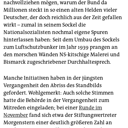
nachvollziehen mögen, warum der Bund da
Montag, 14. Juni, 19 Uhr, online; Anmeldung:
Millionen steckt in so einen alten Helden vieler
anmeldung@boell-hamburg.de
Deutscher, der doch reichlich aus der Zeit gefallen
wirkt – zumal in seinem Sockel die
Symposium „Wer wird da eigentlich geehrt?“
mit
Nationalsozialisten nochmal eigene Spuren
Naita Hishooni, Namibia Institute for Democracy;
hinterlassen haben: Seit dem Umbau des Sockels
Anna Karla, Universität Köln;
zum Luftschutzbunker im Jahr 1939 prangen an
den morschen Wänden NS-kitschige Malerei und
Ulf Morgenstern, Otto-von-Bismarck-Stiftung;
Bismarck zugeschriebener Durchhaltesprech.
David Simo, Université de Yaoundé, Kamerun;
Manche Initiativen haben in der jüngsten
Kim Sebastian Todzu, Universität Hamburg;
Vergangenheit den Abriss des Standbilds
Moderation: Lynda Chinenye Iroulo,
German Institute
gefordert. Wohlgemerkt: Auch solche Stimmen
for Global and Area Studies
hatte die Behörde in der Vergangenheit zum
Donnerstag, 17. Juni, 19 Uhr,
online
Mitreden eingeladen; bei einer
Runde im
November
fand sich etwa der Stiftungsvertreter
Morgenstern einer deutlich größeren Zahl an