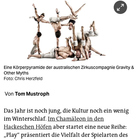
berlin
nord
wahrheit
verlag
verlag
veranstaltungen
Eine Körperpyramide der australischen Zirkuscompagnie Gravity &
Other Myths
Foto: Chris Herzfeld
shop
fragen & hilfe
Von
Tom Mustroph
unterstützen
Das Jahr ist noch jung, die Kultur noch ein wenig
abo
im Winterschlaf.
Im Chamäleon in den
Hackeschen Höfen
aber startet eine neue Reihe:
genossenschaft
„Play“ präsentiert die Vielfalt der Spielarten des