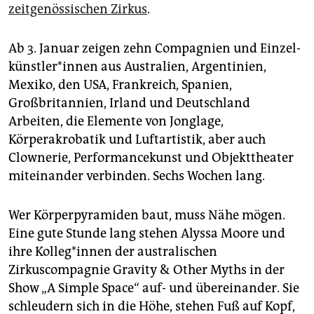
epaper login
zeitgenössischen Zirkus
.
Ab 3. Januar zeigen zehn Compagnien und Ein­zel­
künst­le­r*in­nen aus Australien, Argentinien,
Mexiko, den USA, Frankreich, Spanien,
Großbritannien, Irland und Deutschland
Arbeiten, die Elemente von Jonglage,
Körperakrobatik und Luftartistik, aber auch
Clownerie, Performancekunst und Objekttheater
miteinander verbinden. Sechs Wochen lang.
Wer Körperpyramiden baut, muss Nähe mögen.
Eine gute Stunde lang stehen Alyssa Moore und
ihre Kol­le­g*in­nen der australischen
Zirkuscompagnie Gravity & Other Myths in der
Show „A Simple Space“ auf- und übereinander. Sie
schleudern sich in die Höhe, stehen Fuß auf Kopf,