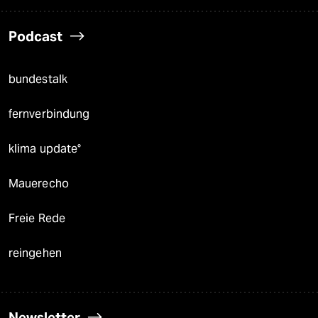
Podcast
bundestalk
fernverbindung
klima update°
Mauerecho
Freie Rede
reingehen
Newsletter