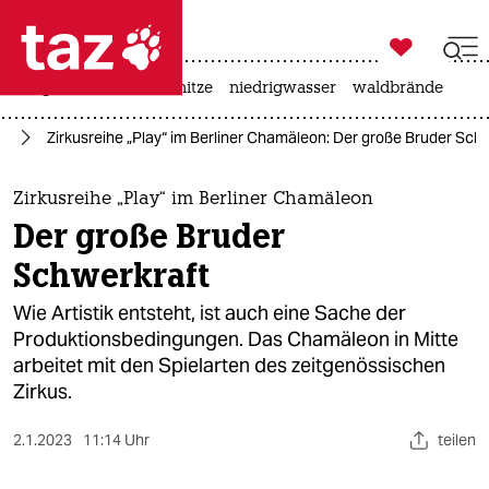

taz zahl ich
krieg in der ukraine
hitze
niedrigwasser
waldbrände

taz zahl ich
in
Zirkusreihe „Play“ im Berliner Chamäleon: Der große Bruder Sch
taz zahl ich
themen
Zirkusreihe „Play“ im Berliner Chamäleon
Der große Bruder
politik
Schwerkraft
öko
Wie Artistik entsteht, ist auch eine Sache der
Produktionsbedingungen. Das Chamäleon in Mitte
gesellschaft
arbeitet mit den Spielarten des zeitgenössischen
Zirkus.
kultur
sport
2.1.2023
11:14 Uhr
teilen