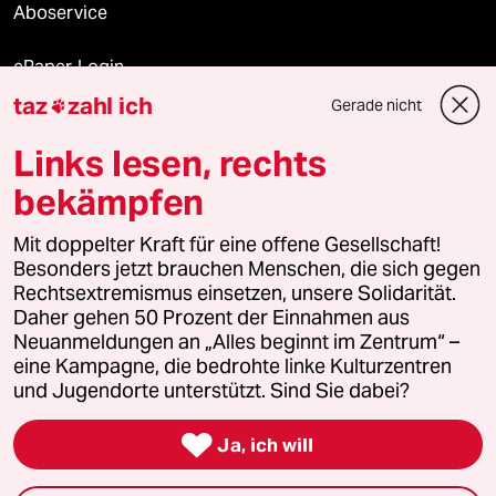
Aboservice
ePaper Login
taz
zahl ich
Gerade nicht

Downloads für Abonnierende
Links lesen, rechts
bekämpfen
© 2026 taz Verlags und Vertriebs GmbH
Mit doppelter Kraft für eine offene Gesellschaft!
Alle Rechte vorbehalten. Bei rechtlichen Fragen oder für Genehmigungen
wenden Sie sich bitte an
lizenzen@taz.de
Besonders jetzt brauchen Menschen, die sich gegen
Rechtsextremismus einsetzen, unsere Solidarität.
Daher gehen 50 Prozent der Einnahmen aus
Feedback
Redaktionsstatut
Kommune-Richtlinien
KI-
Neuanmeldungen an „Alles beginnt im Zentrum“ –
eine Kampagne, die bedrohte linke Kulturzentren
Leitlinie
Informant
Datenschutz
Impressum
AGB
und Jugendorte unterstützt. Sind Sie dabei?
Seitenwende
Einwilligungen widerrufen (Ads)

Ja, ich will