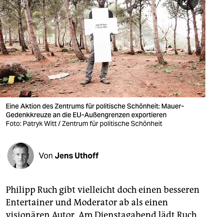
berlin
nord
wahrheit
verlag
verlag
veranstaltungen
Eine Aktion des Zentrums für politische Schönheit: Mauer-
Gedenkkreuze an die EU-Außengrenzen exportieren
shop
Foto: Patryk Witt / Zentrum für politische Schönheit
fragen & hilfe
Von
Jens Uthoff
unterstützen
abo
Philipp Ruch gibt vielleicht doch einen besseren
genossenschaft
Entertainer und Moderator ab als einen
visionären Autor. Am Dienstagabend lädt Ruch,