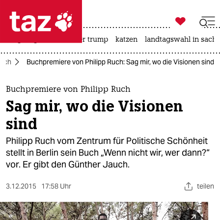

taz zahl ich
bergsteigen
usa unter trump
katzen
landtagswahl in sachs

taz zahl ich
uch
Buchpremiere von Philipp Ruch: Sag mir, wo die Visionen sind
taz zahl ich
themen
Buchpremiere von Philipp Ruch
Sag mir, wo die Visionen
politik
sind
öko
Philipp Ruch vom Zentrum für Politische Schönheit
stellt in Berlin sein Buch „Wenn nicht wir, wer dann?“
gesellschaft
vor. Er gibt den Günther Jauch.
kultur
3.12.2015
17:58 Uhr
teilen
sport