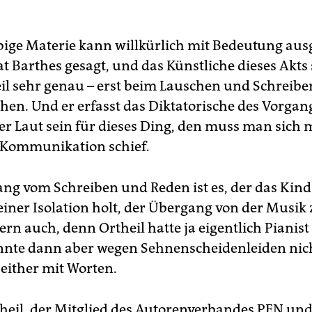
ebige Materie kann willkürlich mit Bedeutung ausg
t Barthes gesagt, und das Künstliche dieses Akts
il sehr genau – erst beim Lauschen und Schreiben
hen. Und er erfasst das Diktatorische des Vorgan
er Laut sein für dieses Ding, den muss man sich 
 Kommunikation schief.
ng vom Schreiben und Reden ist es, der das Kin
einer Isolation holt, der Übergang von der Musi
lern auch, denn Ortheil hatte ja eigentlich Pianis
nnte dann aber wegen Sehnenscheidenleiden nic
seither mit Worten.
theil, der Mitglied des Autorenverbandes PEN und