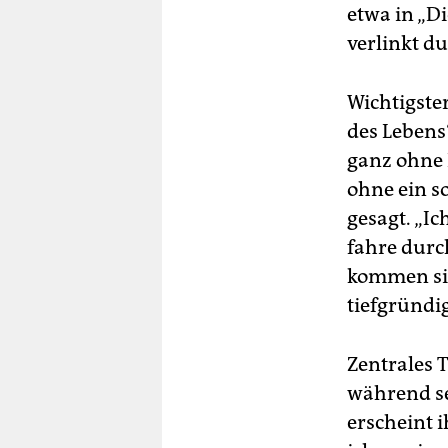
etwa in „D
verlinkt d
Wichtigster
des Lebens
ganz ohne 
ohne ein s
gesagt. „Ic
fahre durc
kommen sie
tiefgründi
Zentrales 
während se
erscheint 