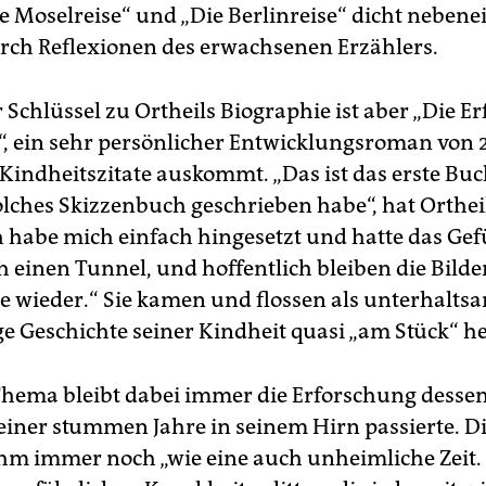
ie Moselreise“ und „Die Berlinreise“ dicht nebene
urch Reflexionen des erwachsenen Erzählers.
 Schlüssel zu Ortheils Biographie ist aber „Die E
“, ein sehr persönlicher Entwicklungsroman von 
Kindheitszitate auskommt. „Das ist das erste Buch
olches Skizzenbuch geschrieben habe“, hat Orthei
h habe mich einfach hingesetzt und hatte das Gefü
h einen Tunnel, und hoffentlich bleiben die Bild
 wieder.“ Sie kamen und flossen als unterhalts
ge Geschichte seiner Kindheit quasi „am Stück“ h
Thema bleibt dabei immer die Erforschung dessen
iner stummen Jahre in seinem Hirn passierte. D
ihm immer noch „wie eine auch unheimliche Zeit. 