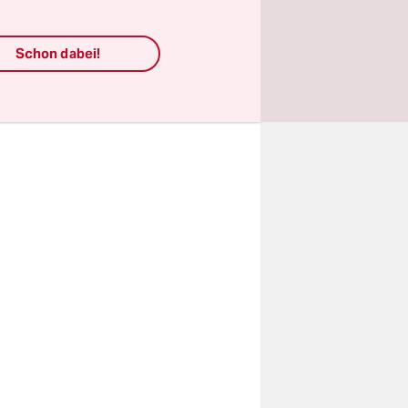
siebten
 von
Schon dabei!
v-