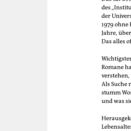
des „Instit
der Univer
1979 ohne 
Jahre, übe
Das alles 
Wichtigster
Romane hat
verstehen,
Als Suche 
stumm Wor
und was si
Herausgeko
Lebensalte