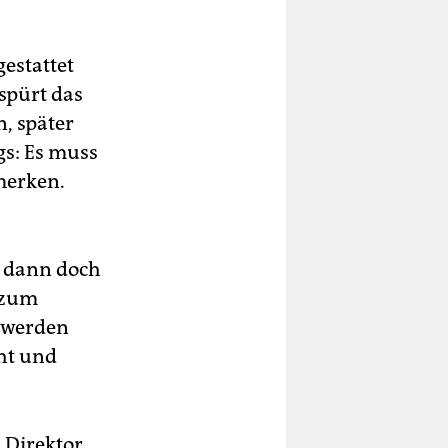
estattet
 spürt das
, später
gs: Es muss
merken.
d dann doch
k zum
t werden
ht und
 Direktor