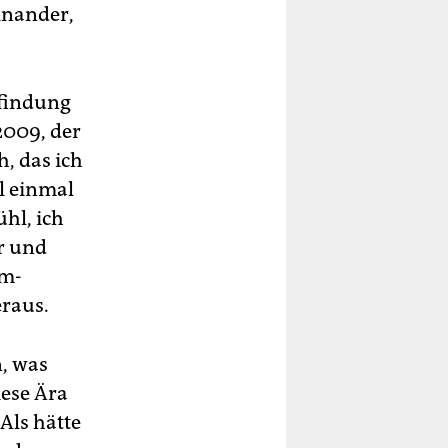
inander,
rfindung
2009, der
, das ich
l einmal
hl, ich
er und
am-
eraus.
, was
iese Ära
Als hätte