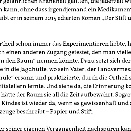
r gefährlichen Krankheit gelitten, die jederzeit w
n kann, ohne dass irgendjemand ein Medikamen
eibt er in seinem 2015 edierten Roman „Der Stift 
rtheil schon immer das Experimentieren liebte, ha
h einen anderen Zugang getestet, den man vielle
n den Raum“ nennen könnte. Dazu setzt sich der
 in die Jagdhütte, wo sein Vater, der Landvermess
hule“ ersann und praktizierte, durch die Ortheil 
iftstellern lernte. Und siehe da, die Erinnerung
s hätte der Raum sie all die Zeit aufbewahrt. Sogar
 Kindes ist wieder da, wenn es gewissenhaft und
euge beschreibt – Papier und Stift.
r seiner eigenen Vergangenheit nachspüren ka