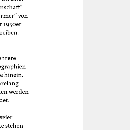
enschaft“
Fermer“ von
r 1950er
reiben.
mehrere
iographien
e hinein.
hrelang
ten werden
det.
weier
te stehen