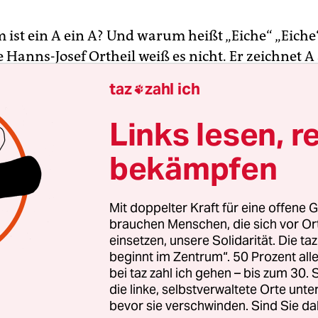
 ist ein A ein A? Und warum heißt „Eiche“ „Eiche
 Hanns-Josef Ortheil weiß es nicht. Er zeichnet A 
über- und nebeneinander, bis er nicht mehr kann
taz
zahl ich

das Dada oder visuelle Poesie nennen, aber in d
 er als gestörtes Kind, das weder schrieb noch sp
Links lesen, r
st gescheitert wäre, wenn sein Vater nicht irgend
bekämpfen
tte, wie das Hirn des Sohnes funktioniert: Das wi
d gezeichnet und dann den Namen drangeschrie
 er sich das auch.
Mit doppelter Kraft für eine offene G
brauchen Menschen, die sich vor O
einsetzen, unsere Solidarität. Die ta
 eigentlich philosophischer Ansatz, der an Rolan
beginnt im Zentrum“. 50 Prozent a
es“ (das Ding) und „Bedeutetes“ (dessen Name 
bei taz zahl ich gehen – bis zum 30
) erinnert. Und es ist kein Zufall, dass Ortheil, 
die linke, selbstverwaltete Orte unte
eierter Autor, Barthes als wichtigsten Lehrer nen
bevor sie verschwinden. Sind Sie da