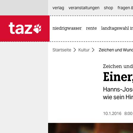
hautnavigation anspringen
hauptinhalt anspringen
footer anspringen
verlag
veranstaltungen
shop
fragen &
niedrigwasser
rente
landtagswahl i

taz zahl ich
taz zahl ich
Startseite
Kultur
Zeichen und Wunde
themen
politik
Zeichen un
Einer
öko
Hanns-Josef
gesellschaft
wie sein Hir
kultur
10.1.2016
8:00
sport