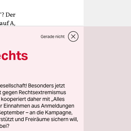
“? Der
auf A,
. Heute
Gerade nicht
en 1950er-
rach. Woran
echts
wann
ll den
ben haben,
esellschaft! Besonders jetzt
rt gegen Rechtsextremismus
z kooperiert daher mit „Alles
d Barthes
ller Einnahmen aus Anmeldungen
und
. September – an die Kampagne,
inzwischen
rstützt und Freiräume sichern will,
nt. Denn
bei?