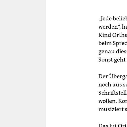
„Jede beli
werden“, ha
Kind Orthe
beim Sprec
genau dies
Sonst geht
Der Überga
noch aus s
Schriftstel
wollen. Ko
musiziert 
Das tut Or