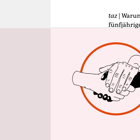
epaper login
taz
| Warum
fünfjährige
türmt sie 
würde man 
Jahren galt
Ortheil fa
entdeckt hä
Gegenstan
dann merkt
Das ist ein
„Bedeutend
Konnotation
64 und gef