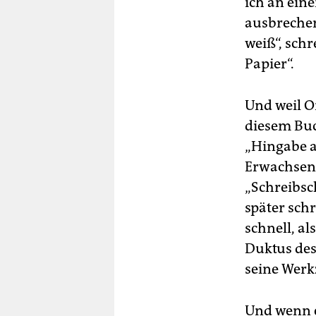
ich an eine
ausbreche
weiß“, schr
Papier“.
Und weil O
diesem Buc
„Hingabe a
Erwachsene
„Schreibsc
später schr
schnell, al
Duktus des
seine Werkz
Und wenn e