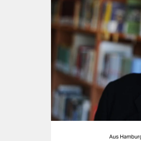
berlin
nord
wahrheit
verlag
verlag
veranstaltungen
shop
fragen & hilfe
unterstützen
abo
genossenschaft
Aus Hambur