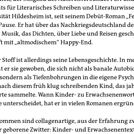
uts für Literarisches Schreiben und Literaturwiss
sität Hildesheim ist, seit seinem Debüt-Roman „
Pause. Er hat über das Nachkriegsdeutschland de
r Musik, das Dichten, über Liebe und Reisen gesch
oft mit „altmodischem“ Happy-End.
 Stoff ist allerdings seine Lebensgeschichte. In 
 er sie gewoben, die sich nicht als banale Autob
 sondern als Tiefenbohrungen in die eigene Psych
nach diesem früh klug schreibenden Kind, das ja
te sammelte. Wann Kinder- zu Erwachsenenwor
e unterscheidet, hat er in vielen Romanen ergrün
mmen sind collagenartige, aus der Erfahrung z
r geborene Zwitter: Kinder- und Erwachsenentex