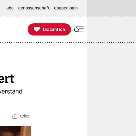
abo
genossenschaft
epaper login

taz zahl ich
taz zahl ich
ert
verstand,
teilen