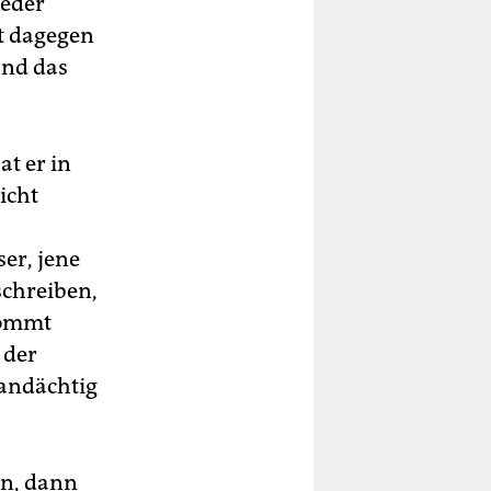
ieder
t dagegen
und das
t er in
icht
er, jene
schreiben,
 kommt
 der
 andächtig
nn, dann