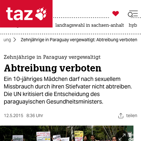

taz zahl ich
niedrigwasser
rente
landtagswahl in sachsen-anhalt
hybri

taz zahl ich
ibung
Zehnjährige in Paraguay vergewaltigt: Abtreibung verboten
taz zahl ich
themen
Zehnjährige in Paraguay vergewaltigt
Abtreibung verboten
politik
Ein 10-jähriges Mädchen darf nach sexuellem
öko
Missbrauch durch ihren Stiefvater nicht abtreiben.
Die UN kritisiert die Entscheidung des
gesellschaft
paraguayischen Gesundheitsministers.
kultur
12.5.2015
8:36 Uhr
teilen
sport