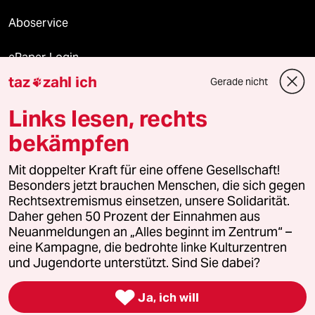
Aboservice
ePaper Login
taz
zahl ich
Gerade nicht

Downloads für Abonnierende
Links lesen, rechts
bekämpfen
© 2026 taz Verlags und Vertriebs GmbH
Mit doppelter Kraft für eine offene Gesellschaft!
Alle Rechte vorbehalten. Bei rechtlichen Fragen oder für Genehmigungen
wenden Sie sich bitte an
lizenzen@taz.de
Besonders jetzt brauchen Menschen, die sich gegen
Rechtsextremismus einsetzen, unsere Solidarität.
Daher gehen 50 Prozent der Einnahmen aus
Feedback
Redaktionsstatut
Kommune-Richtlinien
KI-
Neuanmeldungen an „Alles beginnt im Zentrum“ –
eine Kampagne, die bedrohte linke Kulturzentren
Leitlinie
Informant
Datenschutz
Impressum
AGB
und Jugendorte unterstützt. Sind Sie dabei?
Seitenwende
Einwilligungen widerrufen (Ads)

Ja, ich will