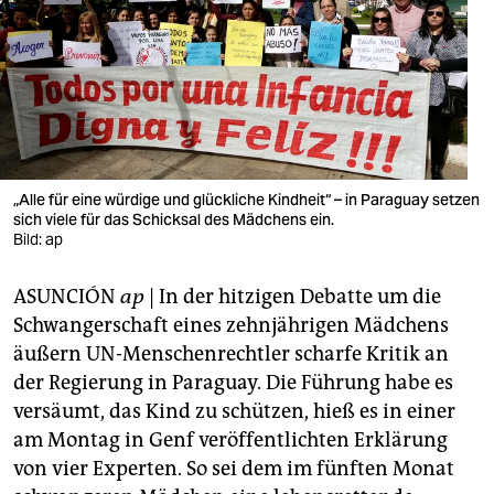
berlin
nord
wahrheit
verlag
verlag
„Alle für eine würdige und glückliche Kindheit“ – in Paraguay setzen
sich viele für das Schicksal des Mädchens ein.
veranstaltungen
Bild: ap
shop
ASUNCIÓN
ap
| In der hitzigen Debatte um die
fragen & hilfe
Schwangerschaft eines zehnjährigen Mädchens
äußern UN-Menschenrechtler scharfe Kritik an
unterstützen
der Regierung in Paraguay. Die Führung habe es
versäumt, das Kind zu schützen, hieß es in einer
abo
am Montag in Genf veröffentlichten Erklärung
genossenschaft
von vier Experten. So sei dem im fünften Monat