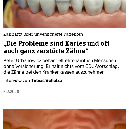
berlin
nord
wahrheit
Zahnarzt über unversicherte Patienten
verlag
„Die Probleme sind Karies und oft
auch ganz zerstörte Zähne“
verlag
Peter Urbanowicz behandelt ehrenamtlich Menschen
veranstaltungen
ohne Versicherung. Er hält nichts vom CDU-Vorschlag,
die Zähne bei den Krankenkassen auszunehmen.
shop
Interview von
Tobias Schulze
fragen & hilfe
6.2.2026
unterstützen
abo
genossenschaft