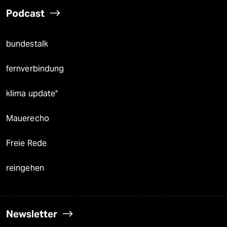
Podcast
bundestalk
fernverbindung
klima update°
Mauerecho
Freie Rede
reingehen
Newsletter