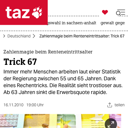

taz zahl ich
hitze
surfen
landtagswahl in sachsen-anhalt
gewalt gegen

taz zahl ich
k
Deutschland
Zahlenmagie beim Renteneintrittsalter: Trick 67
taz zahl ich
themen
Zahlenmagie beim Renteneintrittsalter
Trick 67
politik
Immer mehr Menschen arbeiten laut einer Statistik
öko
der Regierung zwischen 55 und 65 Jahren. Dank
eines Rechentricks. Die Realität sieht trostloser aus.
gesellschaft
Ab 63 Jahren sinkt die Erwerbsquote rapide.
kultur
16.11.2010
19:00 Uhr
teilen
sport