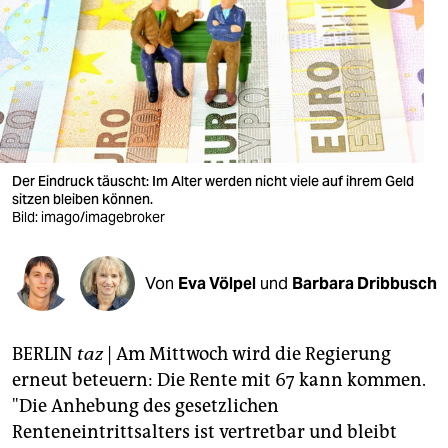
berlin
nord
wahrheit
verlag
verlag
Der Eindruck täuscht: Im Alter werden nicht viele auf ihrem Geld
sitzen bleiben können.
veranstaltungen
Bild: imago/imagebroker
shop
Von
Eva Völpel
und
Barbara Dribbusch
fragen & hilfe
unterstützen
BERLIN
taz
| Am Mittwoch wird die Regierung
abo
erneut beteuern: Die Rente mit 67 kann kommen.
"Die Anhebung des gesetzlichen
genossenschaft
Renteneintrittsalters ist vertretbar und bleibt