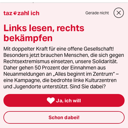
avelon
A
16.11.2010
,
21:07 Uhr
taz
zahl ich
Gerade nicht

Nicht ausreichend Geld in der Rentenkasse?
Links lesen, rechts
Aus welchem Topf werden eigentlich die
bekämpfen
Pensionen gezahlt, in die beamtete
Erwerbstaetige zuvor nichts einzahlten?
Mit doppelter Kraft für eine offene Gesellschaft!
Besonders jetzt brauchen Menschen, die sich gegen
Rechtsextremismus einsetzen, unsere Solidarität.
Hans
H
Daher gehen 50 Prozent der Einnahmen aus
Neuanmeldungen an „Alles beginnt im Zentrum“ –
16.11.2010
,
20:40 Uhr
eine Kampagne, die bedrohte linke Kulturzentren
es geht nicht darum, ob die rente mit 67
und Jugendorte unterstützt. Sind Sie dabei?
funktioniert, sondern darum, dass man nicht
noch länger für einen kapitalisten arbeiten will!

Ja, ich will
meistkommentiert
Schon dabei!