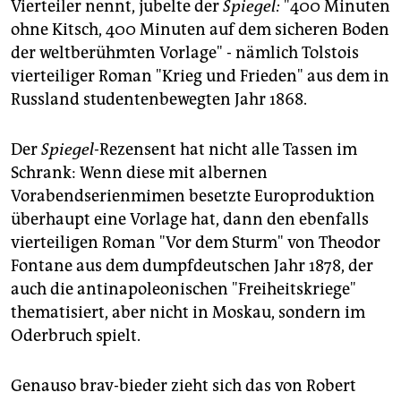
epaper login
Vierteiler nennt, jubelte der
Spiegel:
"400 Minuten
ohne Kitsch, 400 Minuten auf dem sicheren Boden
der weltberühmten Vorlage" - nämlich Tolstois
vierteiliger Roman "Krieg und Frieden" aus dem in
Russland studentenbewegten Jahr 1868.
Der
Spiegel
-Rezensent hat nicht alle Tassen im
Schrank: Wenn diese mit albernen
Vorabendserienmimen besetzte Europroduktion
überhaupt eine Vorlage hat, dann den ebenfalls
vierteiligen Roman "Vor dem Sturm" von Theodor
Fontane aus dem dumpfdeutschen Jahr 1878, der
auch die antinapoleonischen "Freiheitskriege"
thematisiert, aber nicht in Moskau, sondern im
Oderbruch spielt.
Genauso brav-bieder zieht sich das von Robert