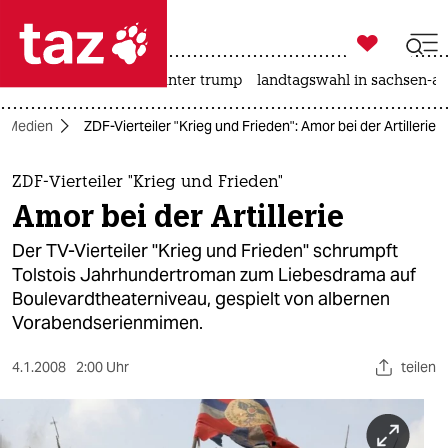

taz zahl ich
nahost-konflikt
usa unter trump
landtagswahl in sachsen-an

taz zahl ich
Medien
ZDF-Vierteiler "Krieg und Frieden": Amor bei der Artillerie
taz zahl ich
themen
ZDF-Vierteiler "Krieg und Frieden"
Amor bei der Artillerie
politik
Der TV-Vierteiler "Krieg und Frieden" schrumpft
öko
Tolstois Jahrhundertroman zum Liebesdrama auf
Boulevardtheaterniveau, gespielt von albernen
gesellschaft
Vorabendserienmimen.
kultur
4.1.2008
2:00 Uhr
teilen
sport