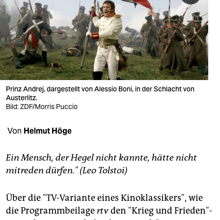
berlin
nord
wahrheit
verlag
verlag
Prinz Andrej, dargestellt von Alessio Boni, in der Schlacht von
Austerlitz.
veranstaltungen
Bild: ZDF/Morris Puccio
shop
Von
Helmut Höge
fragen & hilfe
Ein Mensch, der Hegel nicht kannte, hätte nicht
unterstützen
mitreden dürfen." (Leo Tolstoi)
abo
Über die "TV-Variante eines Kinoklassikers", wie
genossenschaft
die Programmbeilage
rtv
den "Krieg und Frieden"-