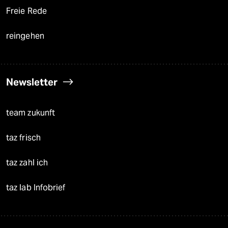
Freie Rede
reingehen
Newsletter
team zukunft
taz frisch
taz zahl ich
taz lab Infobrief