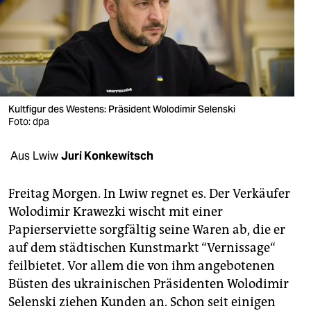
berlin
nord
wahrheit
verlag
Kultfigur des Westens: Präsident Wolodimir Selenski
verlag
Foto: dpa
veranstaltungen
Aus Lwiw
Juri Konkewitsch
shop
Freitag Morgen. In Lwiw regnet es. Der Verkäufer
fragen & hilfe
Wolodimir Krawezki wischt mit einer
Papierserviette sorgfältig seine Waren ab, die er
unterstützen
auf dem städtischen Kunstmarkt “Vernissage“
abo
feilbietet. Vor allem die von ihm angebotenen
Büsten des ukrainischen Präsidenten Wolodimir
genossenschaft
Selenski ziehen Kunden an. Schon seit einigen