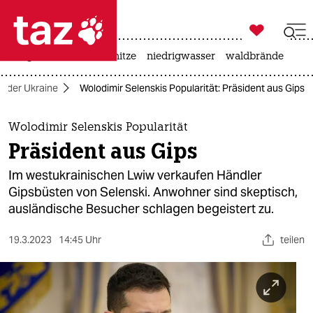

taz zahl ich
krieg in der ukraine
hitze
niedrigwasser
waldbrände

taz zahl ich
in der Ukraine
Wolodimir Selenskis Popularität: Präsident aus Gips
taz zahl ich
themen
Wolodimir Selenskis Popularität
Präsident aus Gips
politik
Im westukrainischen Lwiw verkaufen Händler
öko
Gipsbüsten von Selenski. Anwohner sind skeptisch,
ausländische Besucher schlagen begeistert zu.
gesellschaft
19.3.2023
14:45 Uhr
teilen
kultur
sport