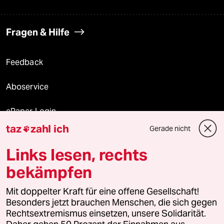
Fragen & Hilfe
Feedback
Aboservice
ePaper Login
taz
zahl ich
Gerade nicht

Downloads für Abonnierende
Links lesen, rechts
bekämpfen
© 2026 taz Verlags und Vertriebs GmbH
Alle Rechte vorbehalten. Bei rechtlichen Fragen oder für Genehmigungen
Mit doppelter Kraft für eine offene Gesellschaft!
wenden Sie sich bitte an
lizenzen@taz.de
Besonders jetzt brauchen Menschen, die sich gegen
Rechtsextremismus einsetzen, unsere Solidarität.