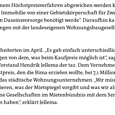
inem Höchstpreisverfahren abgewichen werden 
 Immobilie von einer Gebietskörperschaft für Zw
en Daseinsvorsorge benötigt werde“. Daraufhin k
ngen mit der landeseigenen Wohnungsbaugesell
heiterten im April. „Es gab einfach unterschiedli
gen von dem, was beim Kaufpreis möglich ist“, sa
rstand Hendrik Jellema der taz. Dem Vernehme
preis, den die Bima erzielen wollte, bei 7,1 Milli
r das städtische Wohnungsunternehmen. „Wir mü
ieren, was der Mietspiegel vorgibt und was wir al
ne Gesellschaften im Mietenbündnis mit dem Se
 haben“, erklärt Jellema.