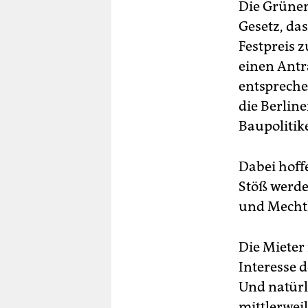
Die Grünen
Gesetz, da
Festpreis 
einen Antr
entsprechen
die Berlin
Baupolitik
Dabei hoff
Stöß werd
und Mecht
Die Mieter
Interesse d
Und natürl
mittlerweil