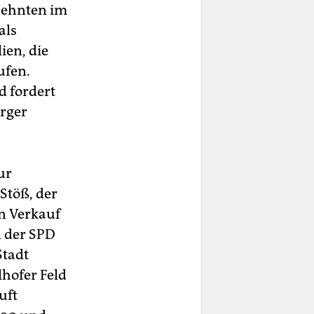
rzehnten im
als
ien, die
ufen.
d fordert
rger
ur
Stöß, der
n Verkauf
n der SPD
Stadt
lhofer Feld
uft