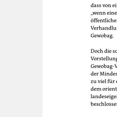
dass von e
„wenn eine
öffentlich
Verhandlu
Gewobag.
Doch die sc
Vorstellun
Gewobag-Vo
der Mindest
zu viel fü
dem orient
landeseige
beschlossen