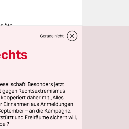
e Sie,
ieren“,
Gerade nicht
ImA, am 3.
echts
icht
lich
, die aus
esellschaft! Besonders jetzt
rt gegen Rechtsextremismus
aße 10 und
z kooperiert daher mit „Alles
ef an
ller Einnahmen aus Anmeldungen
r Proteste
. September – an die Kampagne,
rmine für
rstützt und Freiräume sichern will,
bei?