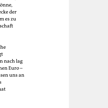
könne,
ecke der
am es zu
schaft
che
gt
n nach lag
onen Euro –
ssen uns an
s
nat