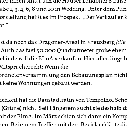
ter ihnen sind auch die Häuser Londoner Straße
ße 1, 3, 4, 6, 8 und 10 in Wedding. Unter dem Pun
orstellung heißt es im Prospekt: „Der Verkauf erf
t.“
st da noch das Dragoner-Areal in Kreuzberg
(die
Auch das fast 50.000 Quadratmeter große ehem
lände will die BImA verkaufen. Hier allerdings h
 Mitspracherecht: Wenn die
rordnetenversammlung den Bebauungsplan nicht
rt keine Wohnungen gebaut werden.
ichkeit hat die Baustadträtin von Tempelhof Sch
z (Grüne) nicht. Seit Längerem sucht sie deshalb d
it der BImA. Im März schien sich dann ein Kom
en. Bei einem Treffen mit dem Bezirk erklärte d