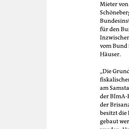
Mieter von
Schöneberg
Bundesinsti
für den Bu
Inzwischen
vom Bund z
Häuser.
„Die Grund
fiskalische
am Samstag
der BImA-H
der Brisan
besitzt di
gebaut werd