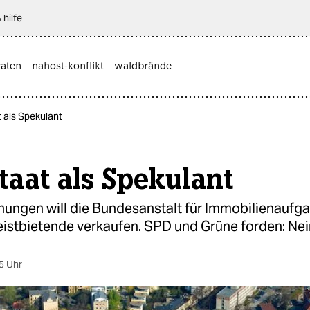
 hilfe
aten
nahost-konflikt
waldbrände
 als Spekulant
taat als Spekulant
ungen will die Bundesanstalt für Immobilienaufga
istbietende verkaufen. SPD und Grüne forden: Nei
5 Uhr