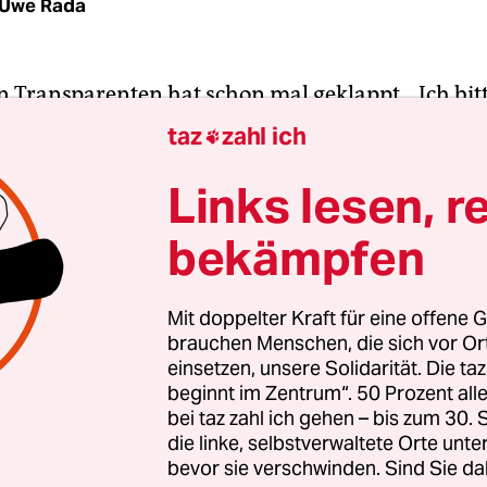
Uwe Rada
n Transparenten hat schon mal geklappt. „Ich bitt
ssenten nicht pauschal als Spekulanten zu diffam
taz
zahl ich

e Bundesanstalt für Immobilienaufgaben, kurz B
Links lesen, r
 Mieter der Katzlerstraße 11. „Ebenso sollten Sie n
 und Beschimpfungen auf Transparenten öffent
bekämpfen
.“
nervös geworden“, sagt Altmieterin Barbara Tharra
Mit doppelter Kraft für eine offene G
brauchen Menschen, die sich vor O
gen den geplanten Verkauf der Häuser Katzlerstr
einsetzen, unsere Solidarität. Die ta
oßgörschenstraße 25, 26 und 27 bereits einen Bri
beginnt im Zentrum“. 50 Prozent a
lerin Angela Merkel geschrieben hat. „Wegen de
bei taz zahl ich gehen – bis zum 30
die BImA jetzt sogar darauf, die Besichtigungste
die linke, selbstverwaltete Orte unte
bevor sie verschwinden. Sind Sie da
ser öffentlich zu machen.“