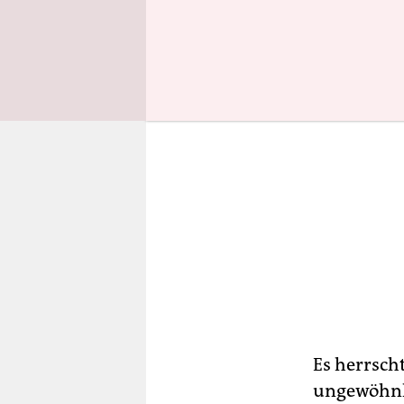
Es herrsch
ungewöhnli