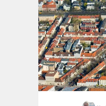
berlin
nord
wahrheit
verlag
verlag
veranstaltungen
shop
fragen & hilfe
unterstützen
abo
genossenschaft