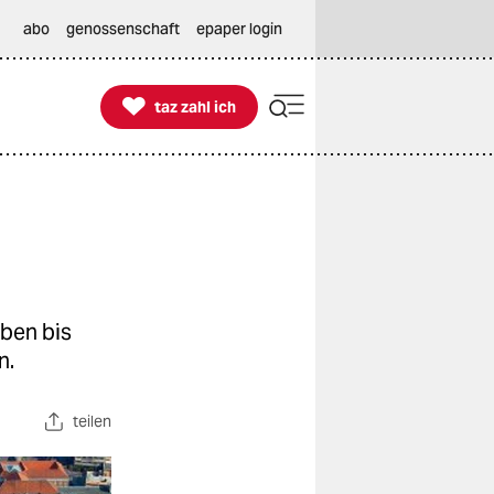
abo
genossenschaft
epaper login

taz zahl ich
taz zahl ich
ben bis
n.
teilen