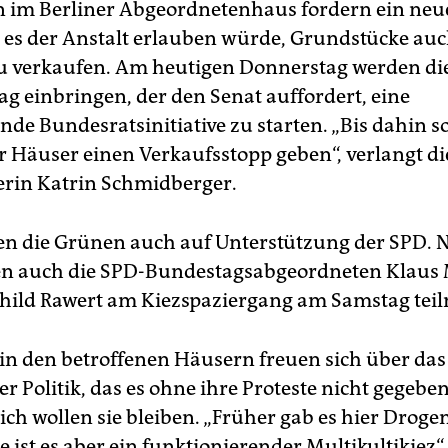
 im Berliner Abgeordnetenhaus fordern ein ne
s es der Anstalt erlauben würde, Grundstücke au
zu verkaufen. Am heutigen Donnerstag werden d
ag einbringen, der den Senat auffordert, eine
de Bundesratsinitiative zu starten. „Bis dahin sol
er Häuser einen Verkaufsstopp geben“, verlangt d
erin Katrin Schmidberger.
en die Grünen auch auf Unterstützung der SPD. 
en auch die SPD-Bundestagsabgeordneten Klaus
hild Rawert am Kiezspaziergang am Samstag tei
 in den betroffenen Häusern freuen sich über das 
er Politik, das es ohne ihre Proteste nicht gegeben
ich wollen sie bleiben. „Früher gab es hier Drog
e ist es aber ein funktionierender Multikultikiez“,