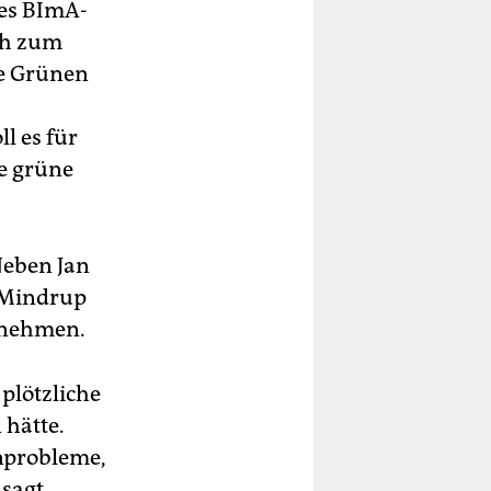
ues BImA-
ch zum
ie Grünen
l es für
ie grüne
Neben Jan
 Mindrup
lnehmen.
plötzliche
 hätte.
enprobleme,
 sagt