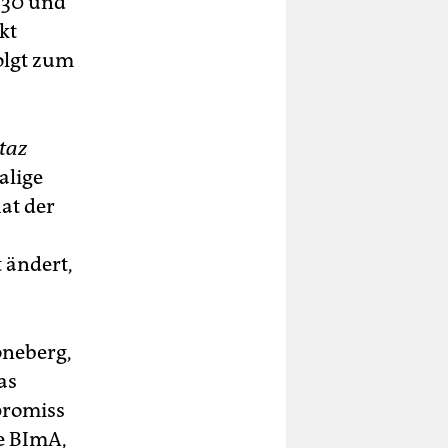
 30 und
kt
olgt zum
 taz
alige
at der
 ändert,
öneberg,
as
promiss
ie BImA,