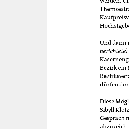
werden. Un
Themsestra
Kaufpreisv
Höchstgebo
Und dann i
berichtete).
Kasernenge
Bezirk ein
Bezirksve
dürfen do
Diese Mögl
Sibyll Klot
Gespräch m
abzuzeichn