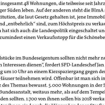
 insgesamt 48 Wohnungen, die teilweise seit Jah
er Süden leben. Auf der anderen steht die BImA 
tution, die laut Gesetz gehalten ist, jene Immobil
nd „entbehrlich“ sind, zum Höchstpreis zu verka
 hat sich auch die Landespolitik eingeschaltet un
umindest einen Verkaufsstopp für die Schönebe
stücke im Bundeseigentum sollten nicht mehr n
n Interessen dienen“, fordert SPD-Landeschef Jan 
 um 10 Uhr an einem Kiezspaziergang gegen de
äuser teilnehmen wird. Offenbar ist man sich i
z des Themas bewusst. 5.000 Wohnungen in der 
e Bundesanstalt, weitaus mehr, als auf dem Tempe
en sollten. 1.700 von ihnen sollen bis 2018 verka