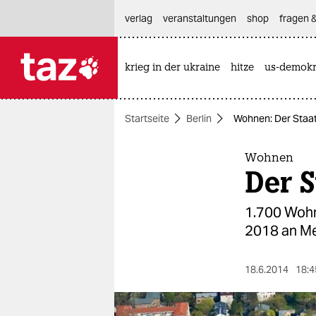
hautnavigation anspringen
hauptinhalt anspringen
footer anspringen
verlag
veranstaltungen
shop
fragen &
krieg in der ukraine
hitze
us-demokr

taz zahl ich
taz zahl ich
Startseite
Berlin
Wohnen: Der Staat
themen
politik
Wohnen
Der S
öko
1.700 Wohn
gesellschaft
2018 an Me
kultur
18.6.2014
18:4
sport