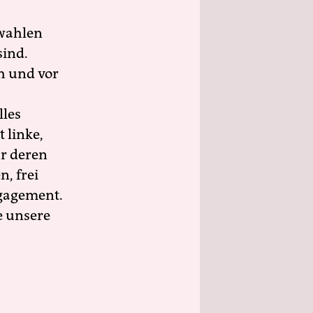
wahlen
sind.
h und vor
lles
 linke,
ür deren
n, frei
ngagement.
e unsere