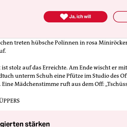
onist darf für sich selbst sprechen, auf einen K

Ja, ich will
Filmemacher verzichtet. Seine Mutter habe immer
 in der Gosse“, erzählt Dost an einer Stelle. Die 
 einen „prima Jungen“ hielten – da durfte er als K
schen treten hübsche Polinnen in rosa Miniröcken
uf.
 ist stolz auf das Erreichte. Am Ende wischt er mi
tuch unterm Schuh eine Pfütze im Studio des O
. Eine Mädchenstimme ruft aus dem Off: „Tschüss
KÜPPERS
gierten stärken