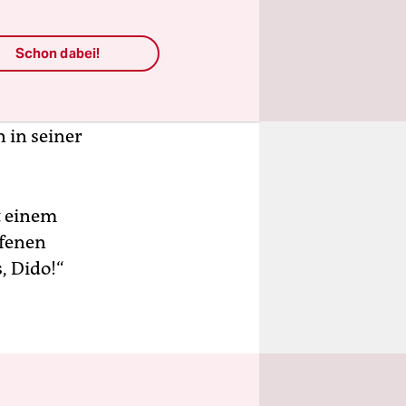
ommentar
Schon dabei!
 gesagt,
Verwandten,
ind nicht
 in seiner
t einem
ffenen
, Dido!“