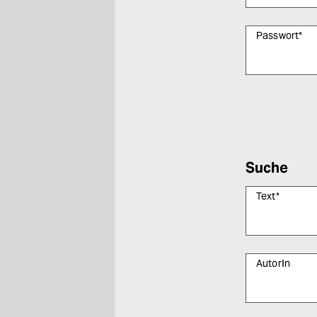
Passwort
*
Bitte füllen Sie
Suche
Text
*
AutorIn
Bitte füllen Sie