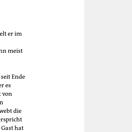
elt er im
nn meist
 seit Ende
r es
t von
in
webt die
erspricht
 Gast hat