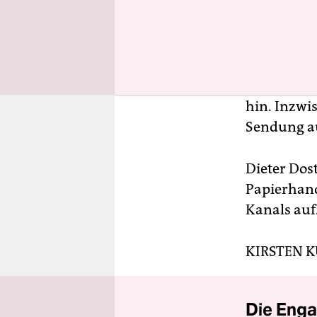
Der Protag
haben die 
„Du landest
die ihn für
hin. Inzwi
Sendung a
Dieter Dost
Papierhand
Kanals auf
KIRSTEN 
Die Enga