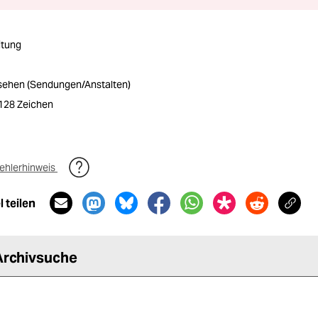
itung
nsehen (Sendungen/Anstalten)
2128 Zeichen
ehlerhinweis
 teilen
Archivsuche