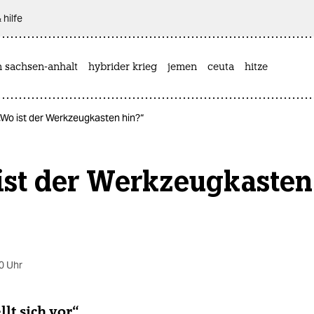
 hilfe
n sachsen-anhalt
hybrider krieg
jemen
ceuta
hitze
 „Wo ist der Werkzeugkasten hin?“
ist der Werkzeugkasten
“
0 Uhr
llt sich vor“