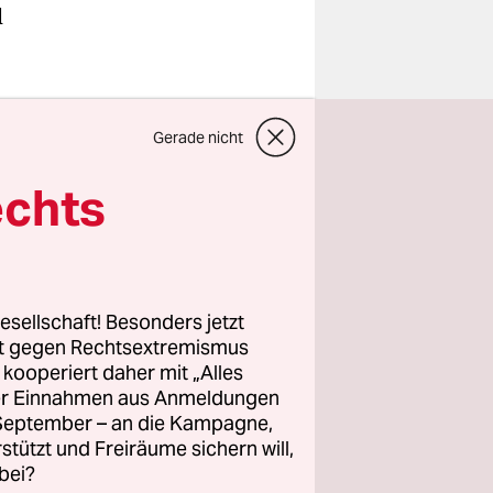
l
 er sich
Gerade nicht
gen.
echts
nd Markus
era
seiner
esellschaft! Besonders jetzt
nnes in
rt gegen Rechtsextremismus
raurigen
z kooperiert daher mit „Alles
ller Einnahmen aus Anmeldungen
. September – an die Kampagne,
i etwas
rstützt und Freiräume sichern will,
bei?