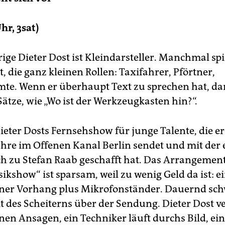
Uhr, 3sat)
ige Dieter Dost ist Kleindarsteller. Manchmal spi
t, die ganz kleinen Rollen: Taxifahrer, Pförtner,
mte. Wenn er überhaupt Text zu sprechen hat, da
ätze, wie „Wo ist der Werkzeugkasten hin?“.
ieter Dosts Fernsehshow für junge Talente, die er
ahre im Offenen Kanal Berlin sendet und mit der e
h zu Stefan Raab geschafft hat. Das Arrangemen
kshow“ ist sparsam, weil zu wenig Geld da ist: e
ner Vorhang plus Mikrofonständer. Dauernd sch
t des Scheiterns über der Sendung. Dieter Dost v
inen Ansagen, ein Techniker läuft durchs Bild, ein