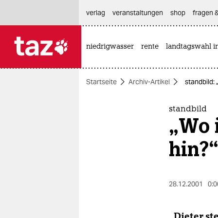
hautnavigation anspringen
hauptinhalt anspringen
footer anspringen
verlag
veranstaltungen
shop
fragen &
niedrigwasser
rente
landtagswahl i

taz zahl ich
taz zahl ich
Startseite
Archiv-Artikel
standbild:
themen
politik
standbild
„Wo 
öko
hin?
gesellschaft
kultur
28.12.2001
0:0
sport
„Dieter ste