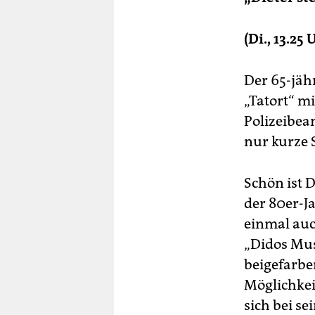
berlin
nord
(Di., 13.25 
wahrheit
Der 65-jähr
verlag
„Tatort“ mi
Polizeibea
verlag
nur kurze S
veranstaltungen
shop
Schön ist D
der 80er-J
fragen & hilfe
einmal auc
unterstützen
„Didos Musi
abo
beigefarbe
Möglichkei
genossenschaft
sich bei se