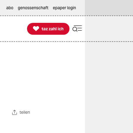
abo
genossenschaft
epaper login

taz zahl ich
taz zahl ich
teilen