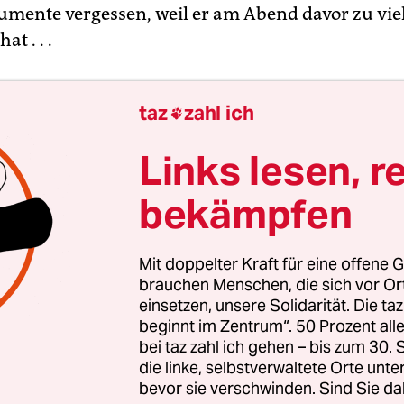
rumente vergessen, weil er am Abend davor zu vie
t . . .
 ist ein Mensch, der klein bleibt im Leben, obwohl
taz
zahl ich

he gibt, eine Bedeutsamkeit in der Welt zu erlan
Links lesen, r
Dieter stellt sich vor“ von Heiner Mühlenbrock u
hat diese Anstrengungen dokumentiert, die Kam
bekämpfen
ihn beim Geburtstagfeiern, bei der Aufzeichnung 
m Studio, beim Ausruhen im unaufgeräumten
Mit doppelter Kraft für eine offene G
: ein realistisches Portrait eines alternden Ma
brauchen Menschen, die sich vor O
zeigt die Normalität von Versagen im Alltag, die t
einsetzen, unsere Solidarität. Die ta
beginnt im Zentrum“. 50 Prozent a
n des Fernsehwelt, die kamikazehaften
bei taz zahl ich gehen – bis zum 30
sbedingungen im Offenen Kanal, ohne dass dabe
die linke, selbstverwaltete Orte unte
Dosts nervöser Scherzhaftigkeit verloren geht.
bevor sie verschwinden. Sind Sie da