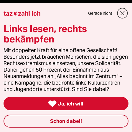
taz
zahl ich
Gerade nicht
Fragen & Hilfe

Links lesen, rechts
Feedback
bekämpfen
Aboservice
Mit doppelter Kraft für eine offene Gesellschaft!
Besonders jetzt brauchen Menschen, die sich gegen
ePaper Login
Rechtsextremismus einsetzen, unsere Solidarität.
Daher gehen 50 Prozent der Einnahmen aus
Downloads für Abonnierende
Neuanmeldungen an „Alles beginnt im Zentrum“ –
eine Kampagne, die bedrohte linke Kulturzentren
und Jugendorte unterstützt. Sind Sie dabei?

© 2026 taz Verlags und Vertriebs GmbH
Ja, ich will
Alle Rechte vorbehalten. Bei rechtlichen Fragen oder für Genehmigungen
wenden Sie sich bitte an
lizenzen@taz.de
Schon dabei!
Feedback
Redaktionsstatut
Kommune-Richtlinien
KI-