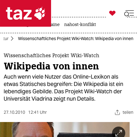

taz zahl ich
hitze
krieg in der ukraine
nahost-konflikt

taz zahl ich
ultur
Wissenschaftliches Projekt Wiki-Watch: Wikipedia von innen
taz zahl ich
themen
Wissenschaftliches Projekt Wiki-Watch
Wikipedia von innen
politik
Auch wenn viele Nutzer das Online-Lexikon als
öko
etwas Statisches begreifen: Die Wikipedia ist ein
lebendiges Gebilde. Das Projekt Wiki-Watch der
gesellschaft
Universität Viadrina zeigt nun Details.
kultur
27.10.2010
12:41 Uhr
teilen
sport