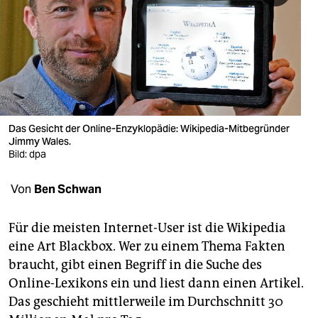
berlin
nord
wahrheit
verlag
verlag
Das Gesicht der Online-Enzyklopädie: Wikipedia-Mitbegründer
Jimmy Wales.
veranstaltungen
Bild: dpa
shop
Von
Ben Schwan
fragen & hilfe
Für die meisten Internet-User ist die Wikipedia
unterstützen
eine Art Blackbox. Wer zu einem Thema Fakten
braucht, gibt einen Begriff in die Suche des
abo
Online-Lexikons ein und liest dann einen Artikel.
genossenschaft
Das geschieht mittlerweile im Durchschnitt 30