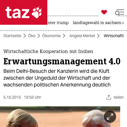

taz zahl ich
nahost-konflikt
usa unter trump
landtagswahl in sachsen-an

taz zahl ich
Startseite
Öko
Ökonomie
Angela Merkel
Wirtschaftli
taz zahl ich
themen
Wirtschaftliche Kooperation mit Indien
Erwartungsmanagement 4.0
politik
Beim Delhi-Besuch der Kanzlerin wird die Kluft
öko
zwischen der Ungeduld der Wirtschaft und der
wachsenden politischen Anerkennung deutlich
gesellschaft
5.10.2015
19:56 Uhr
teilen
kultur
sport