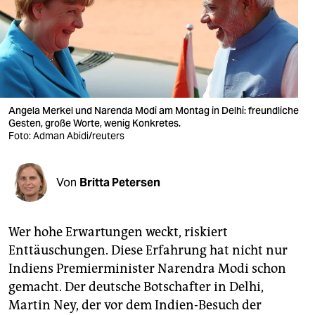
berlin
nord
wahrheit
verlag
Angela Merkel und Narenda Modi am Montag in Delhi: freundliche
verlag
Gesten, große Worte, wenig Konkretes.
Foto: Adman Abidi/reuters
veranstaltungen
shop
Von
Britta Petersen
fragen & hilfe
Wer hohe Erwartungen weckt, riskiert
unterstützen
Enttäuschungen. Diese Erfahrung hat nicht nur
abo
Indiens Premierminister Narendra Modi schon
gemacht. Der deutsche Botschafter in Delhi,
genossenschaft
Martin Ney, der vor dem Indien-Besuch der