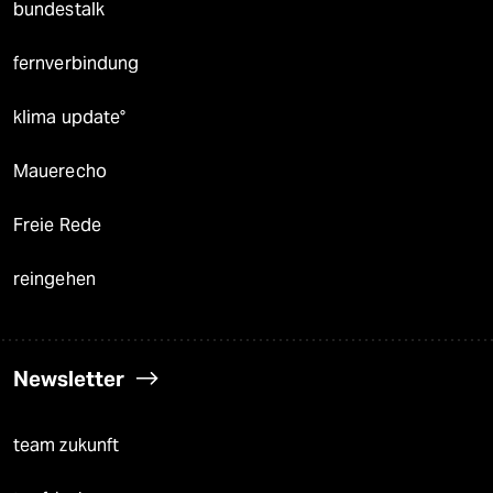
bundestalk
fernverbindung
klima update°
Mauerecho
Freie Rede
reingehen
Newsletter
team zukunft