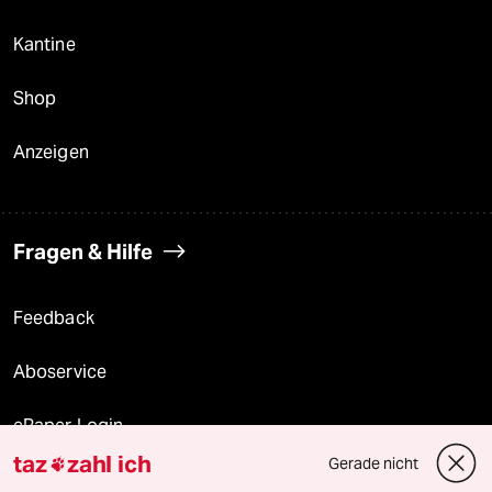
Kantine
Shop
Anzeigen
Fragen & Hilfe
Feedback
Aboservice
ePaper Login
taz
zahl ich
Gerade nicht

Downloads für Abonnierende