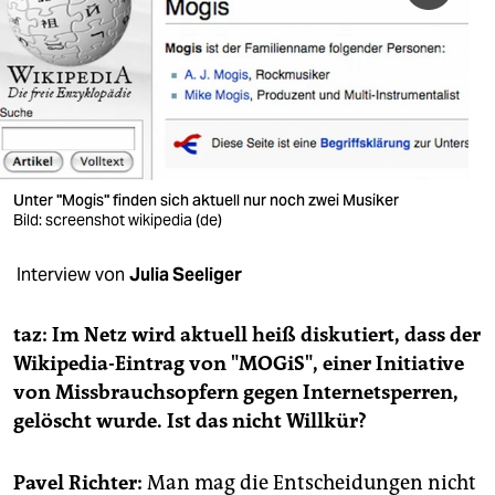
berlin
nord
wahrheit
verlag
verlag
Unter "Mogis" finden sich aktuell nur noch zwei Musiker
Bild: screenshot wikipedia (de)
veranstaltungen
Interview von
Julia Seeliger
shop
fragen & hilfe
taz: Im Netz wird aktuell heiß diskutiert, dass der
Wikipedia-Eintrag von "MOGiS", einer Initiative
unterstützen
von Missbrauchsopfern gegen Internetsperren,
abo
gelöscht wurde. Ist das nicht Willkür?
genossenschaft
Pavel Richter:
Man mag die Entscheidungen nicht