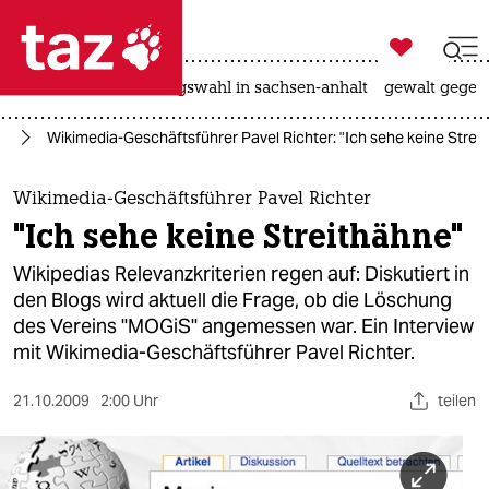

taz zahl ich
hitze
surfen
landtagswahl in sachsen-anhalt
gewalt gegen

taz zahl ich
ur
Wikimedia-Geschäftsführer Pavel Richter: "Ich sehe keine Strei
taz zahl ich
themen
Wikimedia-Geschäftsführer Pavel Richter
"Ich sehe keine Streithähne"
politik
Wikipedias Relevanzkriterien regen auf: Diskutiert in
öko
den Blogs wird aktuell die Frage, ob die Löschung
des Vereins "MOGiS" angemessen war. Ein Interview
gesellschaft
mit Wikimedia-Geschäftsführer Pavel Richter.
kultur
21.10.2009
2:00 Uhr
teilen
sport