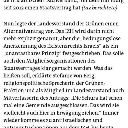
dem islamischen Dachverband, mit dem Hamburg
epaper login
seit 2012 einen Staatsvertrag hat
(taz berichtete)
.
Nun legte der Landesvorstand der Grünen einen
Alternativantrag vor. Das IZH wird darin nicht
mehr explizit genannt, aber die „bedingungslose
Anerkennung des Existenzrechts Israels“ als ein
„unantastbares Prinzip“ festgeschrieben. Das solle
auch den Mitglieds­organisationen des
Staatsvertrages klar gemacht werden. Was das
heißen soll, erklärte Stefanie von Berg,
religionspolitische Sprecherin der Grünen-
Fraktion und als Mitglied im Landesvorstand auch
Mitverfasserin des Antrags: „Die Schura hat schon
mal eine Gemeinde ausgeschlossen. Das wird sie
vielleicht auch hier in Erwägung ziehen.“ Immer
wieder komme es zu antiisraelischen und
antisemitischen Tönen aus dem IZH, bis heute