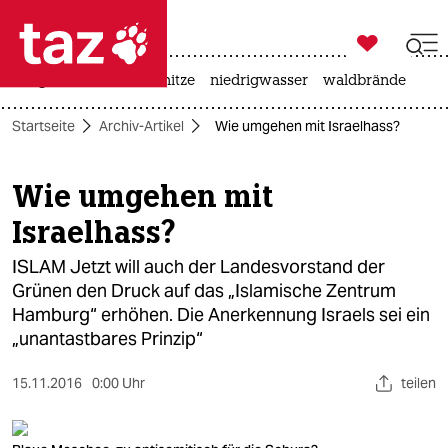

taz zahl ich
krieg in der ukraine
hitze
niedrigwasser
waldbrände

taz zahl ich
Startseite
Archiv-Artikel
Wie umgehen mit Israelhass?
taz zahl ich
themen
Wie umgehen mit
Israelhass?
politik
ISLAM Jetzt will auch der Landesvorstand der
öko
Grünen den Druck auf das „Islamische Zentrum
Hamburg“ erhöhen. Die Anerkennung Israels sei ein
gesellschaft
„unantastbares Prinzip“
kultur
15.11.2016
0:00 Uhr
teilen
sport