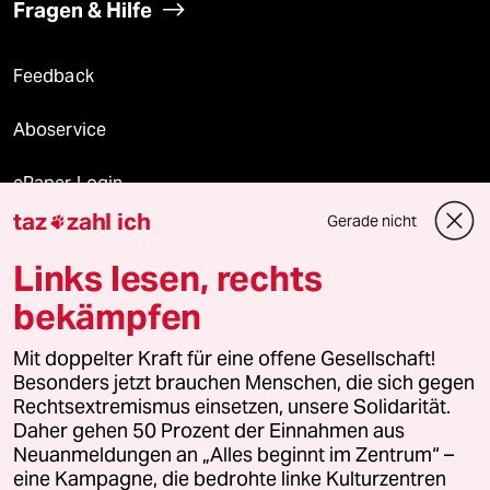
Fragen & Hilfe
Feedback
Aboservice
ePaper Login
taz
zahl ich
Gerade nicht

Downloads für Abonnierende
Links lesen, rechts
bekämpfen
© 2026 taz Verlags und Vertriebs GmbH
Mit doppelter Kraft für eine offene Gesellschaft!
Alle Rechte vorbehalten. Bei rechtlichen Fragen oder für Genehmigungen
wenden Sie sich bitte an
lizenzen@taz.de
Besonders jetzt brauchen Menschen, die sich gegen
Rechtsextremismus einsetzen, unsere Solidarität.
Daher gehen 50 Prozent der Einnahmen aus
Feedback
Redaktionsstatut
Kommune-Richtlinien
KI-
Neuanmeldungen an „Alles beginnt im Zentrum“ –
eine Kampagne, die bedrohte linke Kulturzentren