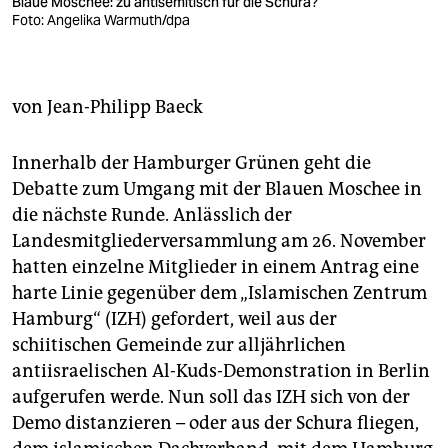
berlin
Blaue Moschee: zu antisemitisch für die Schura?
Foto: Angelika Warmuth/dpa
nord
wahrheit
von
Jean-Philipp Baeck
verlag
Innerhalb der Hamburger Grünen geht die
verlag
Debatte zum Umgang mit der Blauen Moschee in
die nächste Runde. Anlässlich der
veranstaltungen
Landesmitgliederversammlung am 26. November
shop
hatten einzelne Mitglieder in einem Antrag eine
harte Linie gegenüber dem „Islamischen Zentrum
fragen & hilfe
Hamburg“ (IZH) gefordert, weil aus der
unterstützen
schiitischen Gemeinde zur alljährlichen
antiisraelischen Al-Kuds-Demonstration in Berlin
abo
aufgerufen werde. Nun soll das IZH sich von der
genossenschaft
Demo distanzieren – oder aus der Schura fliegen,