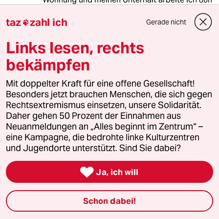
im Monat.
taz
zahl ich
Gerade nicht

Ich glaube jeder bekommt im Leben was er
Links lesen, rechts
verdient.
bekämpfen
Mit doppelter Kraft für eine offene Gesellschaft!
Michael
M
Besonders jetzt brauchen Menschen, die sich gegen
08.12.2010
,
22:10 Uhr
Rechtsextremismus einsetzen, unsere Solidarität.
Daher gehen 50 Prozent der Einnahmen aus
un gezz????
Neuanmeldungen an „Alles beginnt im Zentrum“ –
eine Kampagne, die bedrohte linke Kulturzentren
und Jugendorte unterstützt. Sind Sie dabei?
Marvin
M
08.12.2010
,
21:23 Uhr

Ja, ich will
"..., der die Grünen wählt, ..."
Schon dabei!
Mit denen habt ihrs aber irgendwie, oder?!