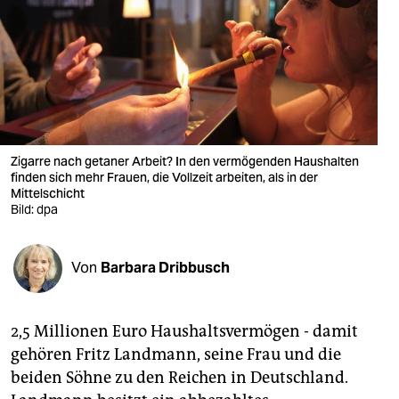
berlin
nord
wahrheit
verlag
verlag
Zigarre nach getaner Arbeit? In den vermögenden Haushalten
finden sich mehr Frauen, die Vollzeit arbeiten, als in der
veranstaltungen
Mittelschicht
Bild: dpa
shop
fragen & hilfe
Von
Barbara Dribbusch
unterstützen
2,5 Millionen Euro Haushaltsvermögen - damit
abo
gehören Fritz Landmann, seine Frau und die
genossenschaft
beiden Söhne zu den Reichen in Deutschland.