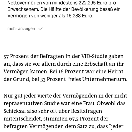
Nettovermögen von mindestens 222.295 Euro pro
Erwachsenem. Die Hälfte der Bevölkerung besaß ein
Vermögen von weniger als 15.288 Euro.
mehr anzeigen
Das reichste Zehntel der Bevölkerung besitzt damit
60 Prozent des Gesamtvermögens in Deutschland,
dieser Anteil ist leicht gestiegen. Die untersten 70
Prozent der nach dem Vermögen sortierten
57 Prozent der Befragten in der ViD-Studie gaben
Bevölkerung haben einen Anteil am Gesamtvermögen
an, dass sie vor allem durch eine Erbschaft an ihr
von unter 9 Prozent, dieser Anteil ist geschmolzen.
Vermögen kamen. Bei 16 Prozent war eine Heirat
Die Zahlen stammen vom Deutschen Institut für
der Grund, bei 33 Prozent freies Unternehmertum.
Wirtschaftsforschung, Jahr 2007.
Nur gut jeder vierte der Vermögenden in der nicht
repräsentativen Studie war eine Frau. Obwohl das
Schicksal also sehr oft über Besitzfragen
mitentscheidet, stimmten 67,2 Prozent der
befragten Vermögenden dem Satz zu, dass "jeder