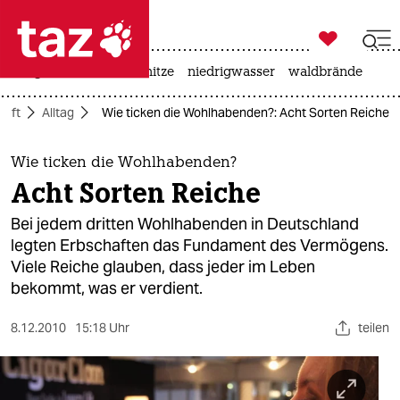

taz zahl ich
krieg in der ukraine
hitze
niedrigwasser
waldbrände

taz zahl ich
haft
Alltag
Wie ticken die Wohlhabenden?: Acht Sorten Reiche
taz zahl ich
themen
Wie ticken die Wohlhabenden?
Acht Sorten Reiche
politik
Bei jedem dritten Wohlhabenden in Deutschland
öko
legten Erbschaften das Fundament des Vermögens.
Viele Reiche glauben, dass jeder im Leben
gesellschaft
bekommt, was er verdient.
kultur
8.12.2010
15:18 Uhr
teilen
sport