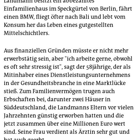
Landmann besitzt ein abbezahltes
epaper login
Einfamilienhaus im Speckgürtel von Berlin, fährt
einen BMW, fliegt öfter nach Bali und lebt vom
Konsum her das Leben eines gutgestellten
Mittelschichtlers.
Aus finanziellen Gründen müsste er nicht mehr
erwerbstätig sein, aber "ich arbeite gerne, obwohl
es oft sehr stressig ist", sagt der 58jährige, der als
Mitinhaber eines Dienstleistungsunternehmens
in der Gesundheitsbranche in eine Marktlücke
stieß. Zum Familienvermögen trugen auch
Erbschaften bei, darunter zwei Häuser in
Süddeutschland, die Landmanns Eltern vor vielen
Jahrzehnten günstig erworben hatten und die
jetzt zusammen über eine Millionen Euro wert
sind. Seine Frau verdient als Ärztin sehr gut und
hat auch geerbt.