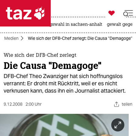

taz zahl ich
hitze
surfen
landtagswahl in sachsen-anhalt
gewalt gegen

taz zahl ich
Medien
Wie sich der DFB-Chef zerlegt: Die Causa "Demagoge"
taz zahl ich
themen
Wie sich der DFB-Chef zerlegt
Die Causa "Demagoge"
politik
DFB-Chef Theo Zwanziger hat sich hoffnungslos
öko
verrannt: Er droht mit Rücktritt, weil er es nicht
verknusen kann, dass ihn ein Journalist attackiert.
gesellschaft
9.12.2008
2:00 Uhr
teilen
kultur
sport