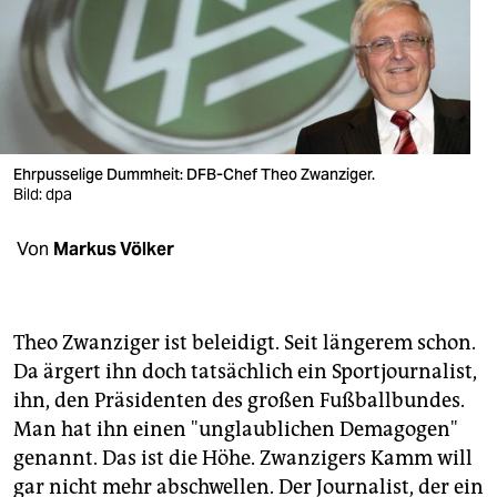
berlin
nord
wahrheit
verlag
Ehrpusselige Dummheit: DFB-Chef Theo Zwanziger.
verlag
Bild: dpa
veranstaltungen
Von
Markus Völker
shop
fragen & hilfe
Theo Zwanziger ist beleidigt. Seit längerem schon.
unterstützen
Da ärgert ihn doch tatsächlich ein Sportjournalist,
ihn, den Präsidenten des großen Fußballbundes.
abo
Man hat ihn einen "unglaublichen Demagogen"
genannt. Das ist die Höhe. Zwanzigers Kamm will
genossenschaft
gar nicht mehr abschwellen. Der Journalist, der ein