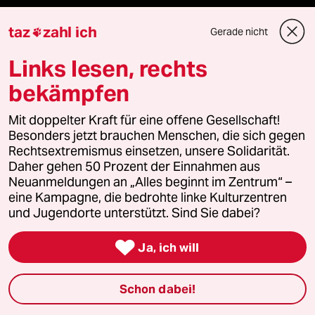
taz
zahl ich
Gerade nicht

taz Blogs
Links lesen, rechts
taz FUTURZWEI
bekämpfen
Le Monde diplomatique
Mit doppelter Kraft für eine offene Gesellschaft!
Besonders jetzt brauchen Menschen, die sich gegen
taz Archiv
Rechtsextremismus einsetzen, unsere Solidarität.
Daher gehen 50 Prozent der Einnahmen aus
Neuanmeldungen an „Alles beginnt im Zentrum“ –
eine Kampagne, die bedrohte linke Kulturzentren
Mehr taz Angebote
und Jugendorte unterstützt. Sind Sie dabei?

Ja, ich will
Reisen
Kantine
Schon dabei!