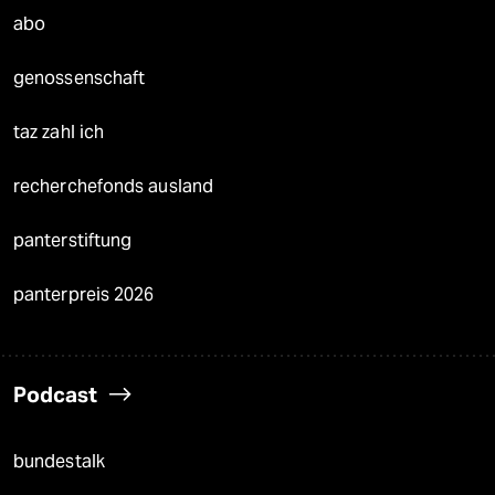
abo
genossenschaft
taz zahl ich
recherchefonds ausland
panterstiftung
panterpreis 2026
Podcast
bundestalk