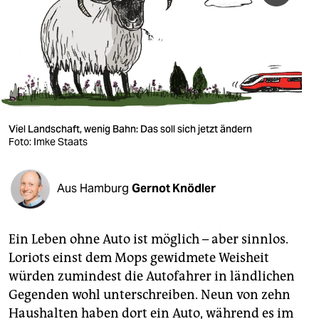
berlin
nord
wahrheit
verlag
verlag
Viel Landschaft, wenig Bahn: Das soll sich jetzt ändern
Foto: Imke Staats
veranstaltungen
shop
Aus Hamburg
Gernot Knödler
fragen & hilfe
unterstützen
Ein Leben ohne Auto ist möglich – aber sinnlos.
Loriots einst dem Mops gewidmete Weisheit
abo
würden zumindest die Autofahrer in ländlichen
Gegenden wohl unterschreiben. Neun von zehn
genossenschaft
Haushalten haben dort ein Auto, während es im