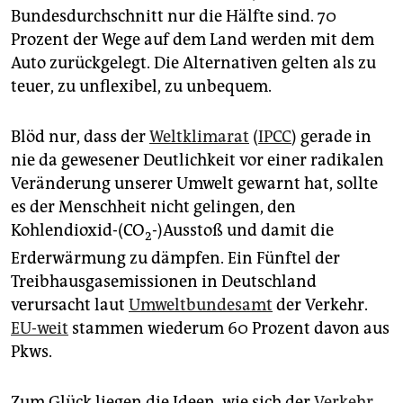
epaper login
Bundesdurchschnitt nur die Hälfte sind. 70
Prozent der Wege auf dem Land werden mit dem
Auto zurückgelegt. Die Alternativen gelten als zu
teuer, zu unflexibel, zu unbequem.
Blöd nur, dass der
Weltklimarat
(
IPCC
) gerade in
nie da gewesener Deutlichkeit vor einer radikalen
Veränderung unserer Umwelt gewarnt hat, sollte
es der Menschheit nicht gelingen, den
Kohlendioxid-(CO
-)Ausstoß und damit die
2
Erderwärmung zu dämpfen. Ein Fünftel der
Treibhausgasemissionen in Deutschland
verursacht laut
Umweltbundesamt
der Verkehr.
EU-weit
stammen wiederum 60 Prozent davon aus
Pkws.
Zum Glück liegen die Ideen, wie sich der
Verkehr