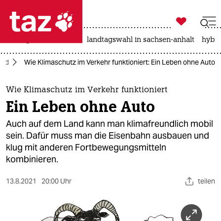

taz zahl ich
niedrigwasser
rente
landtagswahl in sachsen-anhalt
hybri

taz zahl ich
ord
Wie Klimaschutz im Verkehr funktioniert: Ein Leben ohne Auto
taz zahl ich
themen
Wie Klimaschutz im Verkehr funktioniert
Ein Leben ohne Auto
politik
Auch auf dem Land kann man klimafreundlich mobil
öko
sein. Dafür muss man die Eisenbahn ausbauen und
klug mit anderen Fortbewegungsmitteln
gesellschaft
kombinieren.
kultur
13.8.2021
20:00 Uhr
teilen
sport