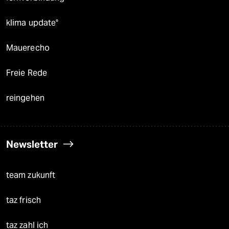
klima update°
Mauerecho
Freie Rede
reingehen
Newsletter
team zukunft
taz frisch
taz zahl ich