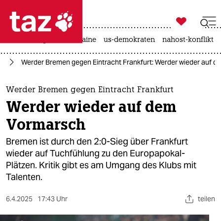

taz zahl ich
hitze
krieg in der ukraine
us-demokraten
nahost-konflikt

taz zahl ich
ll
Werder Bremen gegen Eintracht Frankfurt: Werder wieder auf 
taz zahl ich
themen
Werder Bremen gegen Eintracht Frankfurt
Werder wieder auf dem
politik
Vormarsch
öko
Bremen ist durch den 2:0-Sieg über Frankfurt
wieder auf Tuchfühlung zu den Europapokal-
gesellschaft
Plätzen. Kritik gibt es am Umgang des Klubs mit
Talenten.
kultur
sport
6.4.2025
17:43 Uhr
teilen