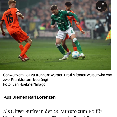
berlin
nord
wahrheit
verlag
verlag
veranstaltungen
shop
Schwer vom Ball zu trennen: Werder-Profi Mitchell Weiser wird von
fragen & hilfe
zwei Frankfurtern bedrängt
Foto: Jan Huebner/Imago
unterstützen
Aus Bremen
Ralf Lorenzen
abo
genossenschaft
Als Oliver Burke in der 28. Minute zum 1:0 für