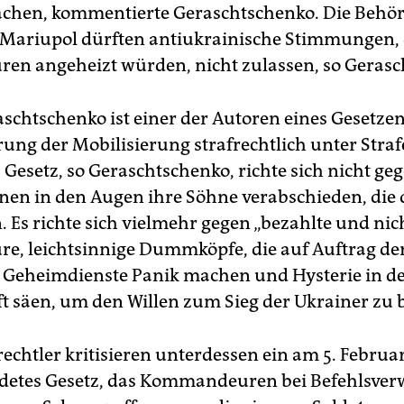
chen, kommentierte Geraschtschenko. Die Behör
 Mariupol dürften antiukrainische Stimmungen, 
ren angeheizt würden, nicht zulassen, so Gerasc
schtschenko ist einer der Autoren eines Gesetze
rung der Mobilisierung strafrechtlich unter Strafe
s Gesetz, so Geraschtschenko, richte sich nicht ge
änen in den Augen ihre Söhne verabschieden, die
. Es richte sich vielmehr gegen „bezahlte und nic
re, leichtsinnige Dummköpfe, die auf Auftrag de
 Geheimdienste Panik machen und Hysterie in d
ft säen, um den Willen zum Sieg der Ukrainer zu 
chtler kritisieren unterdessen ein am 5. Februa
detes Gesetz, das Kommandeuren bei Befehlsve