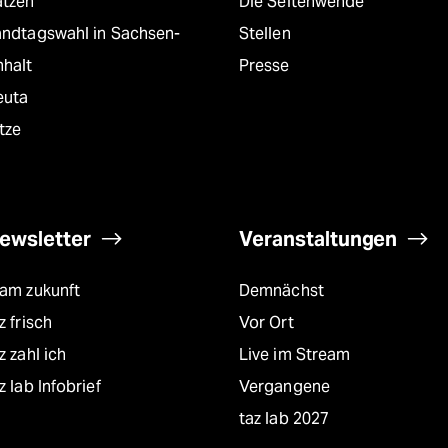
atzen
Die Seitenwende
andtagswahl in Sachsen-
Stellen
nhalt
Presse
euta
tze
ewsletter
Veranstaltungen
eam zukunft
Demnächst
z frisch
Vor Ort
z zahl ich
Live im Stream
z lab Infobrief
Vergangene
taz lab 2027