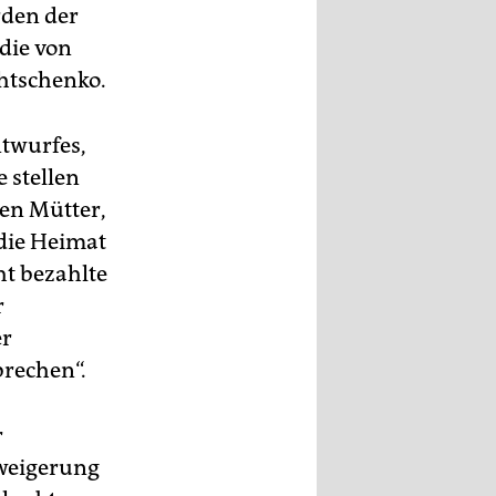
den der
die von
htschenko.
ntwurfes,
 stellen
gen Mütter,
 die Heimat
ht bezahlte
r
er
brechen“.
r
rweigerung