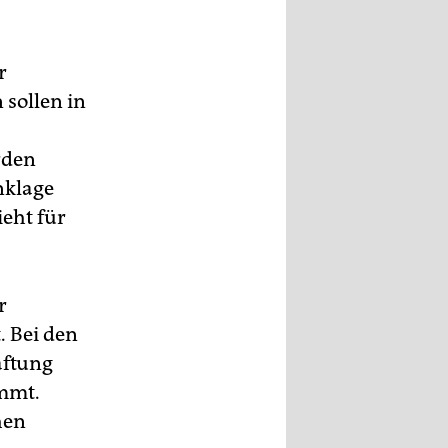
r
 sollen in
rden
nklage
ieht für
r
. Bei den
aftung
immt.
hen