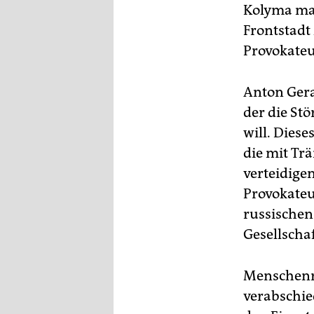
Kolyma ma
Frontstadt
Provokateu
Anton Gera
der die Stö
will. Diese
die mit Tr
verteidigen
Provokateu
russischen
Gesellscha
Menschenre
verabschie