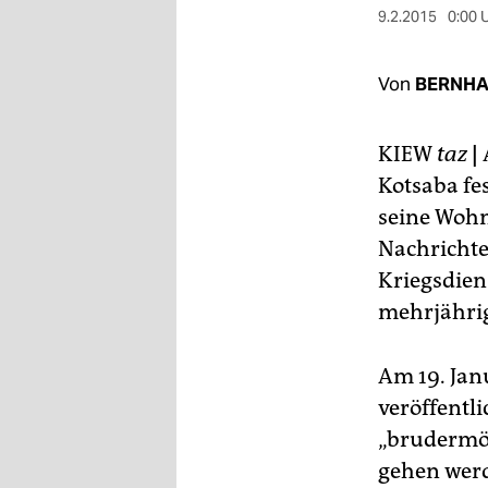
berlin
9.2.2015
0:00 
nord
Von
BERNHA
wahrheit
verlag
KIEW
taz
|
Kotsaba fe
verlag
seine Wohn
veranstaltungen
Nachrichte
shop
Kriegsdien
mehrjährig
fragen & hilfe
unterstützen
Am 19. Jan
veröffentli
abo
„brudermör
genossenschaft
gehen werde