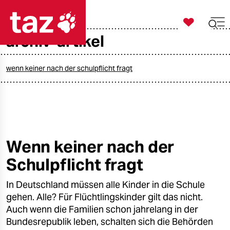

taz zahl ich
archiv-artikel

taz zahl ich
taz zahl ich
wenn keiner nach der schulpflicht fragt
themen
politik
öko
Wenn keiner nach der
Schulpflicht fragt
gesellschaft
In Deutschland müssen alle Kinder in die Schule
kultur
gehen. Alle? Für Flüchtlingskinder gilt das nicht.
sport
Auch wenn die Familien schon jahrelang in der
Bundesrepublik leben, schalten sich die Behörden