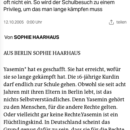
berlin
oft nicht ein. So wird der Schulbesuch zu einem
Privileg, um das man lange kämpfen muss
nord
12.10.2005
0:00 Uhr
teilen
wahrheit
Von
SOPHIE HAARHAUS
verlag
verlag
AUS BERLIN
SOPHIE HAARHAUS
veranstaltungen
Yasemin* hat es geschafft. Sie hat erreicht, wofür
shop
sie so lange gekämpft hat. Die 16-jährige Kurdin
darf endlich zur Schule gehen. Obwohl sie seit acht
fragen & hilfe
Jahren mit ihren Eltern in Berlin lebt, ist das
unterstützen
nichts Selbstverständliches. Denn Yasemin gehört
zu den Menschen, für die andere Rechte gelten.
abo
Oder vielleicht gar keine Rechte.Yasemin ist ein
genossenschaft
Flüchtlingskind. In Deutschland scheint das
Grund genug dafür zu sein, dass sie für die Rechte,