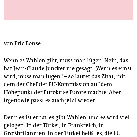
berlin
nord
wahrheit
verlag
von
Eric Bonse
verlag
Wenn es Wahlen gibt, muss man lügen. Nein, das
veranstaltungen
hat Jean-Claude Juncker nie gesagt. „Wenn es ernst
wird, muss man lügen“ – so lautet das Zitat, mit
shop
dem der Chef der EU-Kommission auf dem
fragen & hilfe
Höhepunkt der Eurokrise Furore machte. Aber
irgendwie passt es auch jetzt wieder.
unterstützen
abo
Denn es ist ernst, es gibt Wahlen, und es wird viel
gelogen. In der Türkei, in Frankreich, in
genossenschaft
Großbritannien. In der Türkei heißt es, die EU