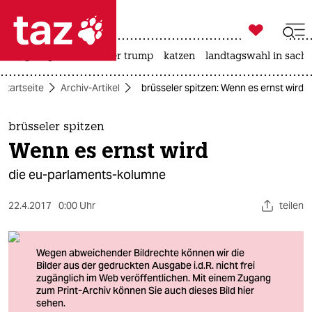

taz zahl ich
bergsteigen
usa unter trump
katzen
landtagswahl in sachs

taz zahl ich
Startseite
Archiv-Artikel
brüsseler spitzen: Wenn es ernst wird
taz zahl ich
themen
brüsseler spitzen
Wenn es ernst wird
politik
die eu-parlaments-kolumne
öko
22.4.2017
0:00 Uhr
teilen
gesellschaft
kultur
sport