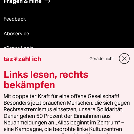
Fragen & Hilfe
Feedback
Aboservice
ePaper Login
taz
zahl ich
Gerade nicht

Downloads für Abonnierende
Links lesen, rechts
bekämpfen
© 2026 taz Verlags und Vertriebs GmbH
Mit doppelter Kraft für eine offene Gesellschaft!
Alle Rechte vorbehalten. Bei rechtlichen Fragen oder für Genehmigungen
wenden Sie sich bitte an
lizenzen@taz.de
Besonders jetzt brauchen Menschen, die sich gegen
Rechtsextremismus einsetzen, unsere Solidarität.
Daher gehen 50 Prozent der Einnahmen aus
Feedback
Redaktionsstatut
Kommune-Richtlinien
KI-
Neuanmeldungen an „Alles beginnt im Zentrum“ –
eine Kampagne, die bedrohte linke Kulturzentren
Leitlinie
Informant
Datenschutz
Impressum
AGB