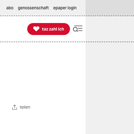
abo
genossenschaft
epaper login

taz zahl ich
taz zahl ich
teilen