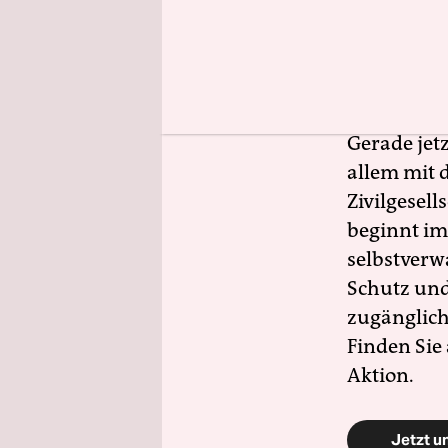
Die Enga
Der drohe
zeigt, wie
Gerade jet
allem mit d
Zivilgesell
beginnt im
selbstverw
Schutz und 
zugänglich
Finden Sie
Aktion.
Jetzt u