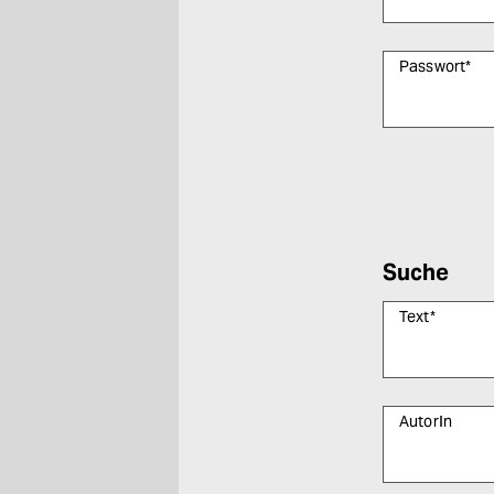
Passwort
*
Bitte füllen Sie
Suche
Text
*
AutorIn
Bitte füllen Sie