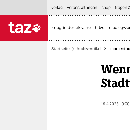
hautnavigation anspringen
hauptinhalt anspringen
footer anspringen
verlag
veranstaltungen
shop
fragen &
krieg in der ukraine
hitze
niedrigwa

taz zahl ich
taz zahl ich
Startseite
Archiv-Artikel
momentaufn
themen
Wenn
politik
öko
Stadtt
gesellschaft
kultur
19.4.2025
0:00
sport