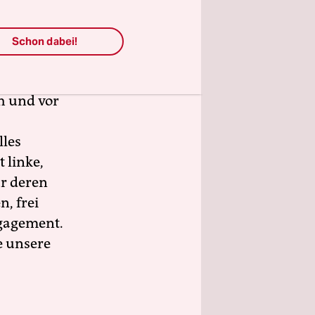
Schon dabei!
wahlen
sind.
h und vor
lles
 linke,
ür deren
n, frei
ngagement.
e unsere