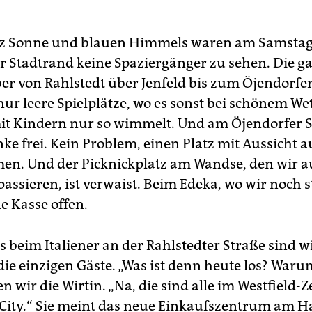
tz Sonne und blauen Himmels waren am Samsta
Stadtrand keine Spaziergänger zu sehen. Die g
er von Rahlstedt über Jenfeld bis zum Öjendorfe
ur leere Spielplätze, wo es sonst bei schönem Wet
it Kindern nur so wimmelt. Und am Öjendorfer S
nke frei. Kein Problem, einen Platz mit Aussicht 
n. Und der Picknickplatz am Wandse, den wir a
passieren, ist verwaist. Beim Edeka, wo wir noch 
e Kasse offen.
 beim Italiener an der Rahlstedter Straße sind w
die einzigen Gäste. „Was ist denn heute los? Warum
gen wir die Wirtin. „Na, die sind alle im Westfield
City.“ Sie meint das neue Einkaufszentrum am 