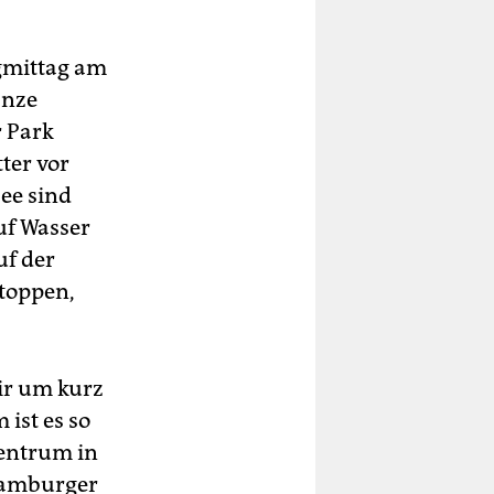
gmittag am
anze
r Park
ter vor
ee sind
auf Wasser
uf der
stoppen,
ir um kurz
 ist es so
-Zentrum in
Hamburger