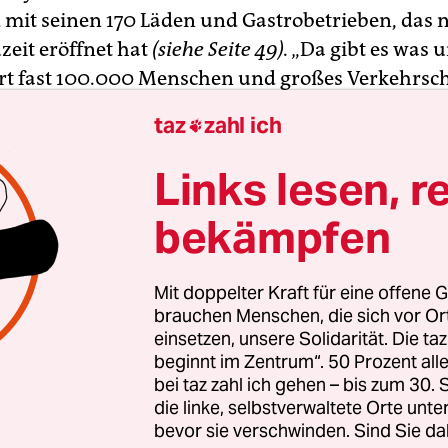
mit seinen 170 Läden und Gas­tro­betrieben, das 
zeit eröffnet hat
(siehe Seite 49).
„Da gibt es was 
ort fast 100.000 Menschen und großes Verkehrsc
io. „Ganz Rahlstedt ist da hin“, sagt die Wirtin. D
taz
zahl ich

ist schon aus. Aber sie macht ihn für uns wieder 
Links lesen, r
bekämpfen
mburg-Rahlstedt
743 Ein­­wohne­r*in­nen, liegt am nordöst­lichen Rand von
Mit doppelter Kraft für eine offene G
burg. Über den Grünen Ring ist es mit dem Öjen­dorfer See
brauchen Menschen, die sich vor O
bunden, es gibt hier nur wenig ­Gastronomie.
einsetzen, unsere Solidarität. Die ta
beginnt im Zentrum“. 50 Prozent a
bei taz zahl ich gehen – bis zum 30
die linke, selbstverwaltete Orte unte
bevor sie verschwinden. Sind Sie da