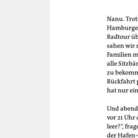
berlin
nord
Nanu. Tro
Hamburger 
wahrheit
Radtour üb
verlag
sahen wir n
Familien m
verlag
alle Sitzbä
veranstaltungen
zu bekomme
shop
Rückfahrt 
hat nur ein
fragen & hilfe
unterstützen
Und abends
abo
vor 21 Uhr 
leer?“, fra
genossenschaft
der Hafen-