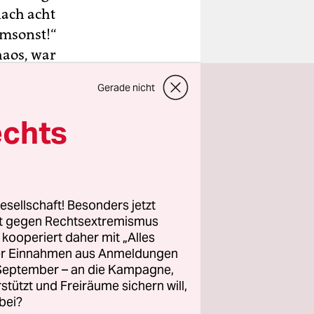
nach acht
umsonst!“
haos, war
er
Gerade nicht
an.
Kaija
echts
esellschaft! Besonders jetzt
rt gegen Rechtsextremismus
z kooperiert daher mit „Alles
ller Einnahmen aus Anmeldungen
. September – an die Kampagne,
rstützt und Freiräume sichern will,
bei?