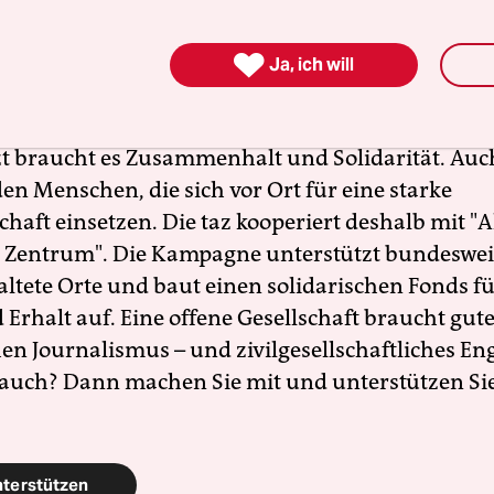
gierten stärken

Ja, ich will
nde Erfolg der AfD bei den kommenden Landtags
 stark rechtsextreme Kräfte inzwischen geworden 
zt braucht es Zusammenhalt und Solidarität. Auc
en Menschen, die sich vor Ort für eine starke
schaft einsetzen. Die taz kooperiert deshalb mit "A
 Zentrum". Die Kampagne unterstützt bundesweit
altete Orte und baut einen solidarischen Fonds f
Erhalt auf. Eine offene Gesellschaft braucht gute
en Journalismus – und zivilgesellschaftliches E
 auch? Dann machen Sie mit und unterstützen Si
nterstützen