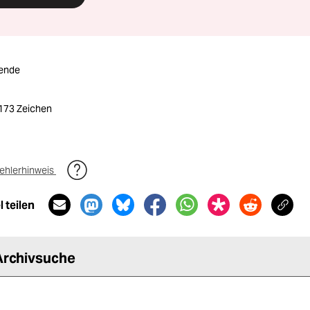
ende
1173 Zeichen
ehlerhinweis
 teilen
Archivsuche