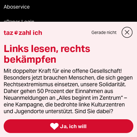
Aboservice
ePaper Login
taz
zahl ich
Gerade nicht

Downloads für Abonnierende
Links lesen, rechts
bekämpfen
© 2026 taz Verlags und Vertriebs GmbH
Mit doppelter Kraft für eine offene Gesellschaft!
Alle Rechte vorbehalten. Bei rechtlichen Fragen oder für Genehmigungen
wenden Sie sich bitte an
lizenzen@taz.de
Besonders jetzt brauchen Menschen, die sich gegen
Rechtsextremismus einsetzen, unsere Solidarität.
Daher gehen 50 Prozent der Einnahmen aus
Feedback
Redaktionsstatut
Kommune-Richtlinien
KI-
Neuanmeldungen an „Alles beginnt im Zentrum“ –
eine Kampagne, die bedrohte linke Kulturzentren
Leitlinie
Informant
Datenschutz
Impressum
AGB
und Jugendorte unterstützt. Sind Sie dabei?
Seitenwende
Einwilligungen widerrufen (Ads)

Ja, ich will