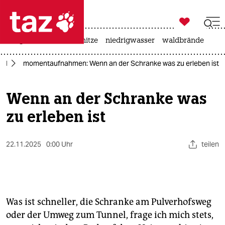

taz zahl ich
krieg in der ukraine
hitze
niedrigwasser
waldbrände

taz zahl ich
kel
momentaufnahmen: Wenn an der Schranke was zu erleben ist
taz zahl ich
themen
Wenn an der Schranke was
zu erleben ist
politik
öko
22.11.2025
0:00 Uhr
teilen
gesellschaft
kultur
Was ist schneller, die Schranke am Pulverhofsweg
sport
oder der Umweg zum Tunnel, frage ich mich stets,