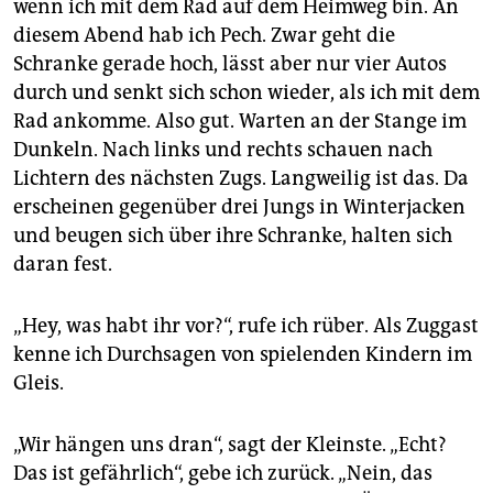
berlin
wenn ich mit dem Rad auf dem Heimweg bin. An
diesem Abend hab ich Pech. Zwar geht die
nord
Schranke gerade hoch, lässt aber nur vier Autos
durch und senkt sich schon wieder, als ich mit dem
wahrheit
Rad ankomme. Also gut. Warten an der Stange im
verlag
Dunkeln. Nach links und rechts schauen nach
Lichtern des nächsten Zugs. Langweilig ist das. Da
verlag
erscheinen gegenüber drei Jungs in Winterjacken
und beugen sich über ihre Schranke, halten sich
veranstaltungen
daran fest.
shop
fragen & hilfe
„Hey, was habt ihr vor?“, rufe ich rüber. Als Zuggast
kenne ich Durchsagen von spielenden Kindern im
unterstützen
Gleis.
abo
„Wir hängen uns dran“, sagt der Kleinste. „Echt?
genossenschaft
Das ist gefährlich“, gebe ich zurück. „Nein, das