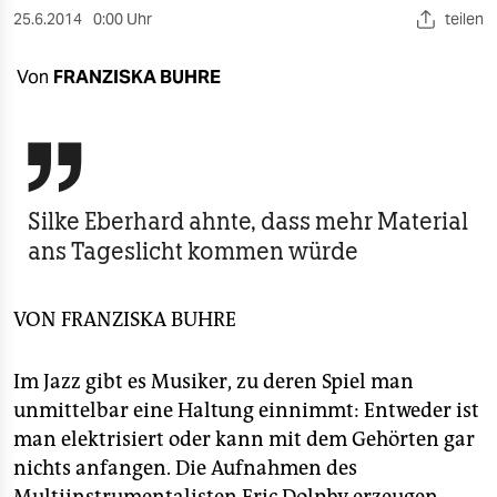
berlin
25.6.2014
0:00 Uhr
teilen
nord
Von
FRANZISKA BUHRE
wahrheit
verlag

verlag
Silke Eberhard ahnte, dass mehr Material
veranstaltungen
ans Tageslicht kommen würde
shop
VON
FRANZISKA BUHRE
fragen & hilfe
unterstützen
Im Jazz gibt es Musiker, zu deren Spiel man
unmittelbar eine Haltung einnimmt: Entweder ist
abo
man elektrisiert oder kann mit dem Gehörten gar
genossenschaft
nichts anfangen. Die Aufnahmen des