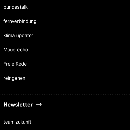
bundestalk
fernverbindung
klima update°
Mauerecho
Freie Rede
reingehen
Newsletter
team zukunft