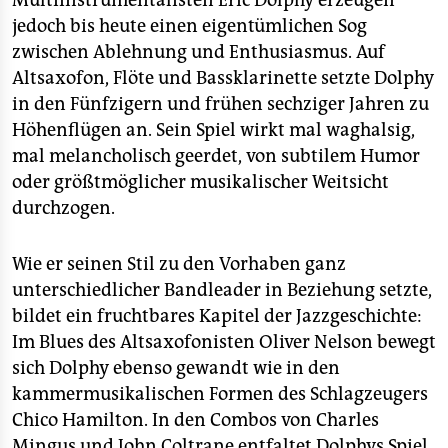
Multiinstrumentalisten Eric Dolphy erzeugen
epaper login
jedoch bis heute einen eigentümlichen Sog
zwischen Ablehnung und Enthusiasmus. Auf
Altsaxofon, Flöte und Bassklarinette setzte Dolphy
in den Fünfzigern und frühen sechziger Jahren zu
Höhenflügen an. Sein Spiel wirkt mal waghalsig,
mal melancholisch geerdet, von subtilem Humor
oder größtmöglicher musikalischer Weitsicht
durchzogen.
Wie er seinen Stil zu den Vorhaben ganz
unterschiedlicher Bandleader in Beziehung setzte,
bildet ein fruchtbares Kapitel der Jazzgeschichte:
Im Blues des Altsaxofonisten Oliver Nelson bewegt
sich Dolphy ebenso gewandt wie in den
kammermusikalischen Formen des Schlagzeugers
Chico Hamilton. In den Combos von Charles
Mingus und John Coltrane entfaltet Dolphys Spiel