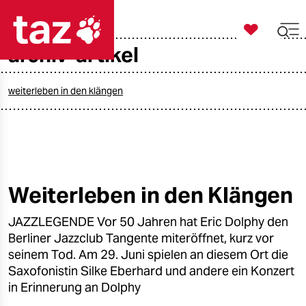

taz zahl ich
archiv-artikel

taz zahl ich
taz zahl ich
weiterleben in den klängen
themen
politik
öko
Weiterleben in den Klängen
gesellschaft
JAZZLEGENDE Vor 50 Jahren hat Eric Dolphy den
Berliner Jazzclub Tangente miteröffnet, kurz vor
kultur
seinem Tod. Am 29. Juni spielen an diesem Ort die
Saxofonistin Silke Eberhard und andere ein Konzert
sport
in Erinnerung an Dolphy