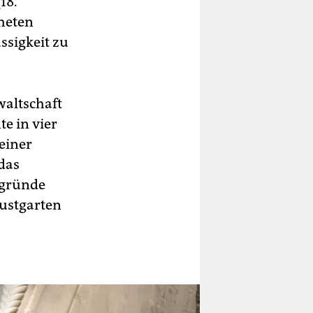
18.
heten
ssigkeit zu
altschaft
e in vier
einer
das
rgründe
Lustgarten