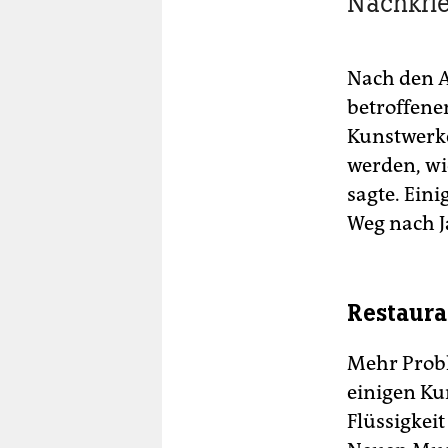
Nachkri
Nach den A
betroffene
Kunstwerke 
werden, wi
sagte. Eini
Weg nach J
Restaura
Mehr Prob
einigen Ku
Flüssigkei