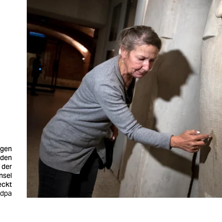
igen
rden
 der
nsel
eckt
 dpa