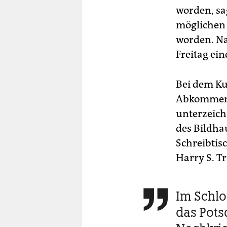
worden, sa
möglichen 
worden. Na
Freitag ein
Bei dem Ku
Abkommen 
unterzeich
des Bildhau
Schreibtis
Harry S. T
Im Schlo

das Pot