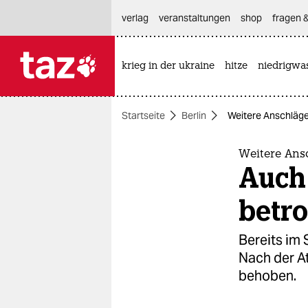
hautnavigation anspringen
hauptinhalt anspringen
footer anspringen
verlag
veranstaltungen
shop
fragen &
krieg in der ukraine
hitze
niedrigwa

taz zahl ich
taz zahl ich
Startseite
Berlin
Weitere Anschläge
themen
politik
Weitere Ans
Auch 
öko
betro
gesellschaft
Bereits im
kultur
Nach der A
behoben.
sport