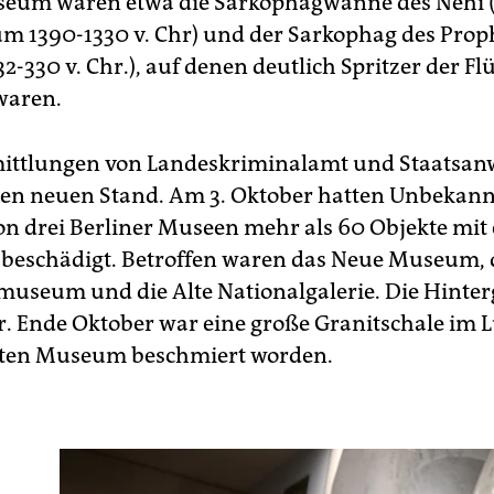
eum waren etwa die Sarkophagwanne des Nehi (
um 1390-1330 v. Chr) und der Sarkophag des Prop
-330 v. Chr.), auf denen deutlich Spritzer der Flü
waren.
ittlungen von Landeskriminalamt und Staatsanw
nen neuen Stand. Am 3. Oktober hatten Unbekannt
n drei Berliner Museen mehr als 60 Objekte mit 
t beschädigt. Betroffen waren das Neue Museum, 
seum und die Alte Nationalgalerie. Die Hinte
r. Ende Oktober war eine große Granitschale im 
lten Museum beschmiert worden.