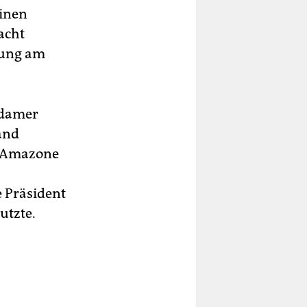
einen
acht
tung am
sdamer
and
r Amazone
 Präsident
utzte.