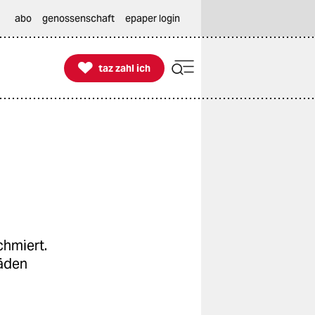
abo
genossenschaft
epaper login

taz zahl ich
taz zahl ich
hmiert.
häden