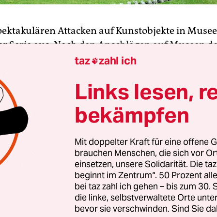
spektakulären Attacken auf Kunstobjekte in Muse
er Serie aus. Nach
den Anschlägen auf Museen d
 Berliner Museumsinsel
und im Kreismuseum W
taz
zahl ich

in-Westfalen wurde nun auch eine Attacke im P
Links lesen, r
ilienhof bestätigt.
bekämpfen
mutzung sei bereits bei einem regulären Kontro
ber entdeckt worden, sagte ein Sprecher der Stift
Mit doppelter Kraft für eine offene G
 Schlösser und Gärten Berlin-Brandenburg am Fr
brauchen Menschen, die sich vor O
bekannten beschmierten Statue wird es wohl kei
einsetzen, unsere Solidarität. Die ta
 Schäden geben. „Aus konservatorischer und
beginnt im Zentrum“. 50 Prozent a
rischer Sicht wurden keine Probleme gesehen“, hi
bei taz zahl ich gehen – bis zum 30
die linke, selbstverwaltete Orte unte
von der Bronze abgewischt worden. Bei weiterem I
bevor sie verschwinden. Sind Sie da
deren Räumen des Schlosses seien keine ähnlich