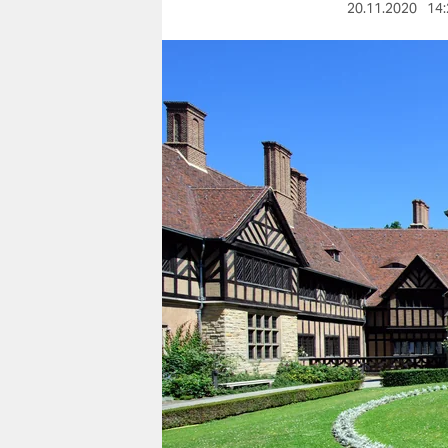
berlin
20.11.2020
14:
nord
wahrheit
verlag
verlag
veranstaltungen
shop
fragen & hilfe
unterstützen
abo
genossenschaft