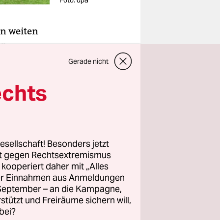
Foto: dpa
en weiten
er
ewelsburg
Gerade nicht
otsdamer
echts
llgang am
ung
esellschaft! Besonders jetzt
eitag. An
rt gegen Rechtsextremismus
ne
z kooperiert daher mit „Alles
ller Einnahmen aus Anmeldungen
eß es. Der
. September – an die Kampagne,
rstützt und Freiräume sichern will,
nventar
bei?
en