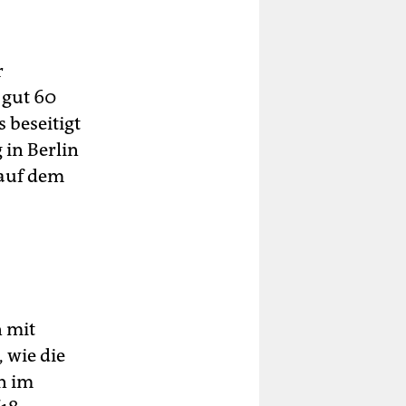
r
 gut 60
 beseitigt
 in Berlin
 auf dem
 mit
 wie die
n im