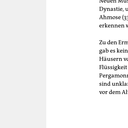
Neuen Mus
Dynastie, 
Ahmose (332
erkennen 
Zu den Erm
gab es kei
Häusern vo
Flüssigkei
Pergamonmu
sind unkla
vor dem A