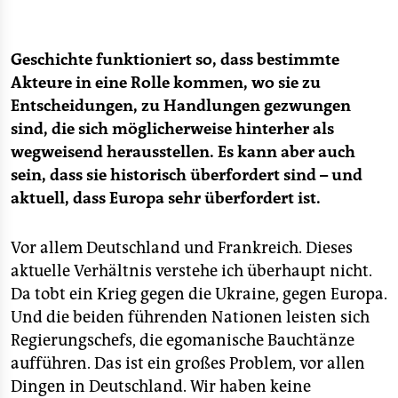
U. a. mit Joschka Fischer, Dana Giesecke, Maja Göpel,
Jürgen Habermas, Wolf Lotter, Jörg Metelmann,
Geschichte funktioniert so, dass bestimmte
Marcus Mittermeier, Ella Müller, Luisa Neubauer und
Akteure in eine Rolle kommen, wo sie zu
Harald Welzer. Ab 11. Juni am Kiosk
Entscheidungen, zu Handlungen gezwungen
■
Zur neuen Ausgabe
sind, die sich möglicherweise hinterher als
wegweisend herausstellen. Es kann aber auch
sein, dass sie historisch überfordert sind – und
aktuell, dass Europa sehr überfordert ist.
Vor allem Deutschland und Frankreich. Dieses
aktuelle Verhältnis verstehe ich überhaupt nicht.
Da tobt ein Krieg gegen die Ukraine, gegen Europa.
Und die beiden führenden Nationen leisten sich
Regierungschefs, die egomanische Bauchtänze
aufführen. Das ist ein großes Problem, vor allen
Dingen in Deutschland. Wir haben keine