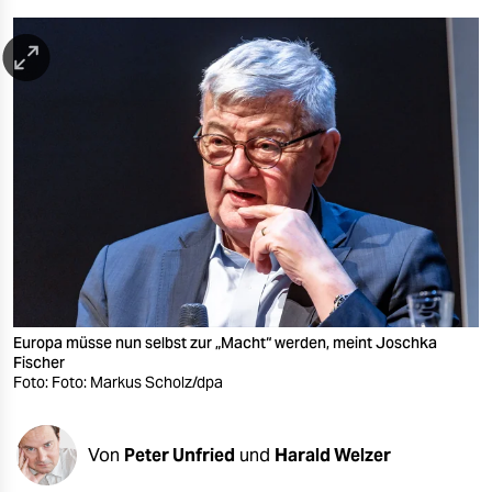
berlin
nord
wahrheit
verlag
verlag
veranstaltungen
shop
fragen & hilfe
Europa müsse nun selbst zur „Macht“ werden, meint Joschka
unterstützen
Fischer
Foto: Foto: Markus Scholz/dpa
abo
genossenschaft
Von
Peter Unfried
und
Harald Welzer