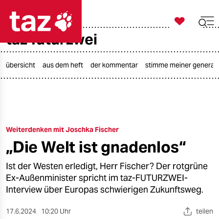

taz zahl ich
taz futurzwei

taz zahl ich
taz zahl ich
übersicht
aus dem heft
der kommentar
stimme meiner generat
themen
politik
Weiterdenken mit Joschka Fischer
öko
„Die Welt ist gnadenlos“
gesellschaft
Ist der Westen erledigt, Herr Fischer? Der rotgrüne
kultur
Ex-Außenminister spricht im taz-FUTURZWEI-
Interview über Europas schwierigen Zukunftsweg.
sport
17.6.2024
10:20 Uhr
teilen