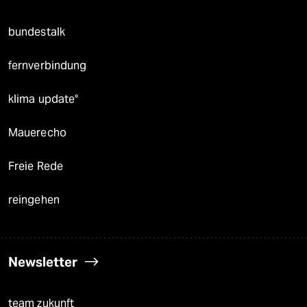
bundestalk
fernverbindung
klima update°
Mauerecho
Freie Rede
reingehen
Newsletter
team zukunft