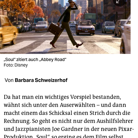
berlin
nord
wahrheit
verlag
verlag
„Soul“ zitiert auch „Abbey Road“
Foto: Disney
veranstaltungen
shop
Von
Barbara Schweizerhof
fragen & hilfe
Da hat man ein wichtiges Vorspiel bestanden,
unterstützen
wähnt sich unter den Auserwählten – und dann
macht einem das Schicksal einen Strich durch die
abo
Rechnung. So geht es nicht nur dem Aushilfslehrer
genossenschaft
und Jazzpianisten Joe Gardner in der neuen Pixar-
Produktion „Soul“, so erging es dem Film selbst.