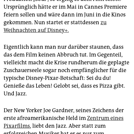
epaper login
Ursprünglich hätte er im Mai in Cannes Premiere
feiern sollen und wäre dann im Juni in die Kinos
gekommen. Nun startet er stattdessen
zu
Weihnachten auf Disney+.
Eigentlich kann man nur darüber staunen, dass
das dem Film keinen Abbruch tut. Im Gegenteil,
vielleicht macht die Krise rundherum die geplagte
Zuschauerseele sogar noch empfänglicher für die
typische Disney-Pixar-Botschaft: Sei du du!
Genieße das Leben! Gelobt sei, dass es Pizza gibt.
Und Jazz.
Der New Yorker Joe Gardner, seines Zeichens der
erste afroamerikanische Held im
Zentrum eines
Pixarfilms
, liebt den Jazz. Aber statt zum
erfolgreichen Musiker hat er es nur zum