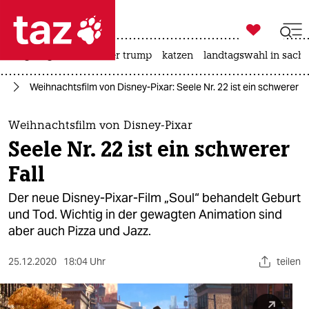

taz zahl ich
bergsteigen
usa unter trump
katzen
landtagswahl in sachs

taz zahl ich
lm
Weihnachtsfilm von Disney-Pixar: Seele Nr. 22 ist ein schwerer Fa
taz zahl ich
themen
Weihnachtsfilm von Disney-Pixar
Seele Nr. 22 ist ein schwerer
politik
Fall
öko
Der neue Disney-Pixar-Film „Soul“ behandelt Geburt
und Tod. Wichtig in der gewagten Animation sind
gesellschaft
aber auch Pizza und Jazz.
kultur
25.12.2020
18:04 Uhr
teilen
sport