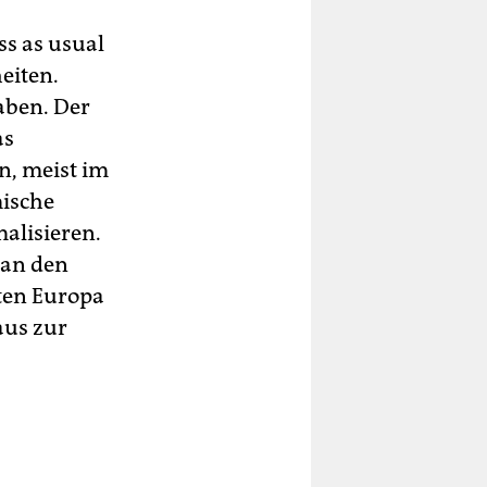
ss as usual
eiten.
aben. Der
as
n, meist im
mische
malisieren.
 an den
rten Europa
aus zur