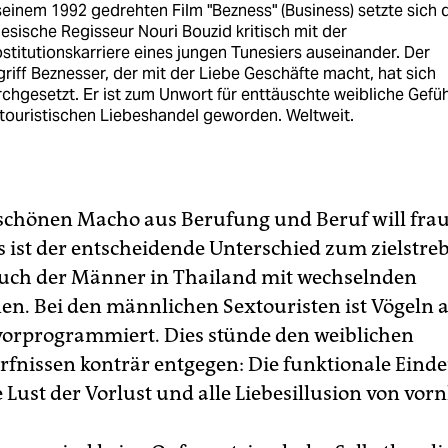
seinem 1992 gedrehten Film "Bezness" (Business) setzte sich 
esische Regisseur Nouri Bouzid kritisch mit der
stitutionskarriere eines jungen Tunesiers auseinander. Der
riff Beznesser, der mit der Liebe Geschäfte macht, hat sich
chgesetzt. Er ist zum Unwort für enttäuschte weibliche Gefü
touristischen Liebeshandel geworden. Weltweit.
chönen Macho aus Berufung und Beruf will frau
s ist der entscheidende Unterschied zum zielstre
uch der Männer in Thailand mit wechselnden
en. Bei den männlichen Sextouristen ist Vögeln 
vorprogrammiert. Dies stünde den weiblichen
rfnissen konträr entgegen: Die funktionale Einde
e Lust der Vorlust und alle Liebesillusion von vor