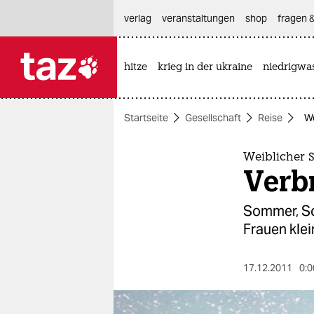
hautnavigation anspringen
hauptinhalt anspringen
footer anspringen
verlag
veranstaltungen
shop
fragen &
hitze
krieg in der ukraine
niedrigwa

taz zahl ich
taz zahl ich
Startseite
Gesellschaft
Reise
We
themen
politik
Weiblicher 
Verb
öko
Sommer, So
gesellschaft
Frauen klei
kultur
17.12.2011
0:0
sport