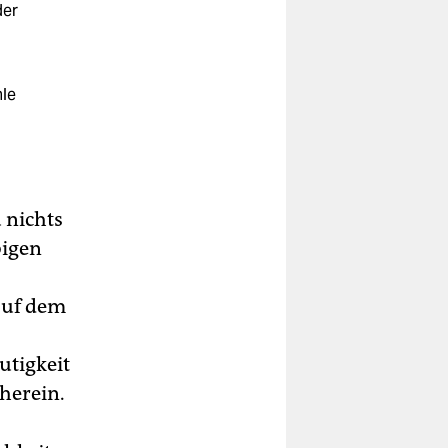
der
hle
 nichts
bigen
auf dem
utigkeit
nherein.