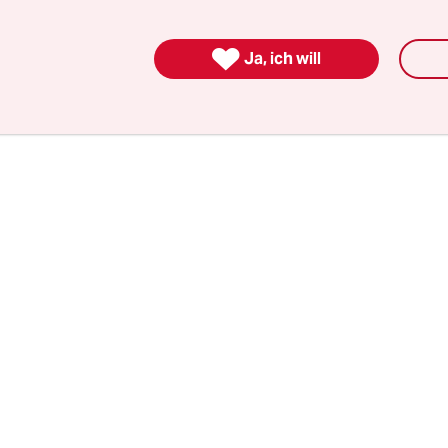
a sind trickreiche Einzelunternehmen in Sachen S
t der eigene Körper und Charme, ihr Bordell der g

Ja, ich will