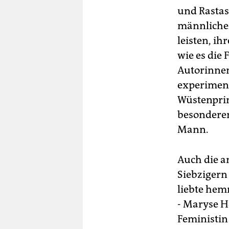
und Rastas
männlicher
leisten, i
wie es die 
Autorinne
experiment
Wüstenprin
besonderen,
Mann.
Auch die a
Siebzigern
liebte hem
- Maryse H
Feministin