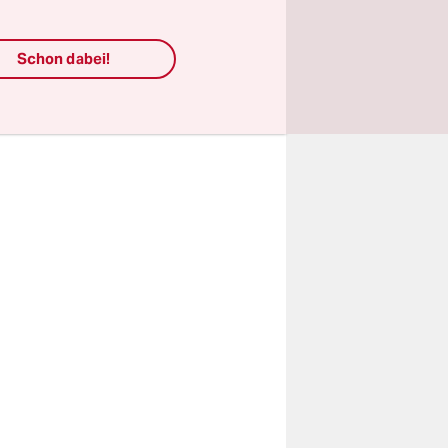
ex. Ihr
anze
Schon dabei!