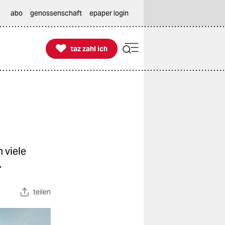
abo
genossenschaft
epaper login

taz zahl ich
taz zahl ich
 viele
.
teilen