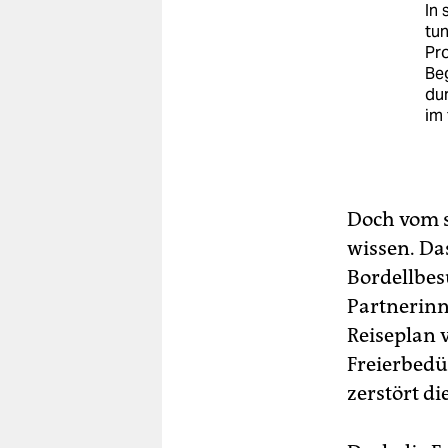
In 
tun
Pro
Beg
dur
im 
Doch vom s
wissen. Da
Bordellbes
Partnerinn
Reiseplan 
Freierbedü
zerstört di