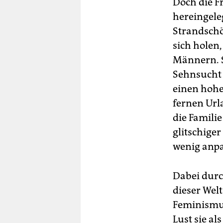
Doch die Fr
hereingel
Strandschö
sich holen
Männern. S
Sehnsucht 
einen hohe
fernen Url
die Familie
glitschige
wenig anpa
Dabei durc
dieser Welt
Feminismus
Lust sie al