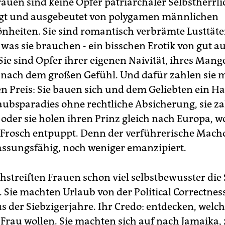
auen sind keine Opfer patriarchaler Selbstherrli
egt und ausgebeutet von polygamen männlichen
nheiten. Sie sind romantisch verbrämte Lusttäte
, was sie brauchen - ein bisschen Erotik von gut 
ie sind Opfer ihrer eigenen Naivität, ihres Mang
nach dem großen Gefühl. Und dafür zahlen sie
n Preis: Sie bauen sich und dem Geliebten ein H
aubsparadies ohne rechtliche Absicherung, sie za
 oder sie holen ihren Prinz gleich nach Europa, wo
r Frosch entpuppt. Denn der verführerische Macho
ssungsfähig, noch weniger emanzipiert.
hstreiften Frauen schon viel selbstbewusster die
. Sie machten Urlaub von der Political Correctnes
 der Siebzigerjahre. Ihr Credo: entdecken, welch
s Frau wollen. Sie machten sich auf nach Jamaika,