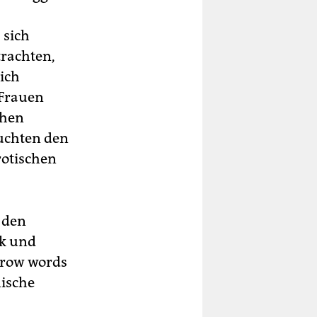
 sich
trachten,
sich
Frauen
chen
uchten den
rotischen
 den
nk und
rrow words
nische