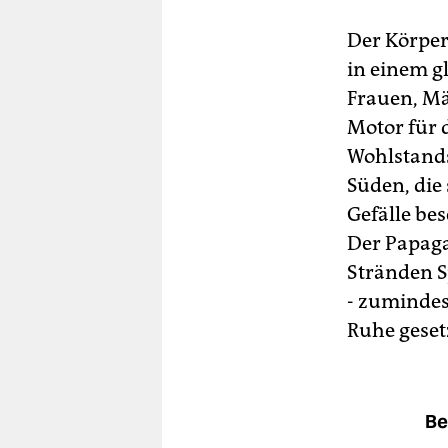
Der Körper 
in einem g
Frauen, Mä
Motor für 
Wohlstands
Süden, die
Gefälle bes
Der Papagal
Stränden S
- zumindes
Ruhe geset
Be