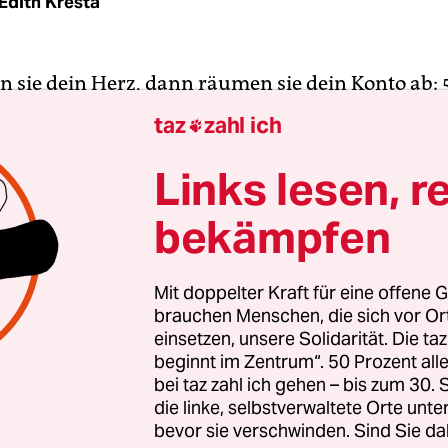
Edith Kresta
rn sie dein Herz, dann räumen sie dein Konto ab:
uristinnen fallen jedes Jahr auf Beznesser rein",
taz
zahl ich

au
und schickt zwei Reporterinnen auf verdeckte
 In einer dreiteiligen Serie wird über die Tricks d
Links lesen, r
üger" berichtet. In Internetforen wie
bekämpfen
eschichte.de
, inszeniert von Evelyne Kern, selbst
nannten Beznessers, werden die "Gefühlsgangste
tellt.
Mit doppelter Kraft für eine offene G
brauchen Menschen, die sich vor O
einsetzen, unsere Solidarität. Die ta
ichen Opfer finden ein bisschen Sex, Erotik und
beginnt im Zentrum“. 50 Prozent a
g und halten es für Liebe, auch wenn der Erobe
bei taz zahl ich gehen – bis zum 30
r, die eigene Attraktivität längst verflogen ist. Di
die linke, selbstverwaltete Orte unte
bevor sie verschwinden. Sind Sie da
enia, die Strandadonisse von Sousse oder die Str