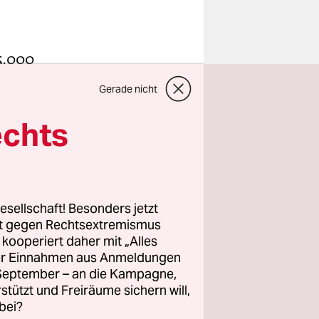
 5.000
 schreibt
Gerade nicht
 Recherche
er
echts
 Opfer
r" an den
esellschaft! Besonders jetzt
rt gegen Rechtsextremismus
z kooperiert daher mit „Alles
ller Einnahmen aus Anmeldungen
rte 20
. September – an die Kampagne,
e Beach
rstützt und Freiräume sichern will,
bei?
andläufer