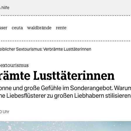
 hilfe
sser
ceuta
waldbrände
rente
iblicher Sextourismus: Verbrämte Lusttäterinnen
Sextourismus
rämte Lusttäterinnen
nne und große Gefühle im Sonderangebot. Warum
ne Liebesflüsterer zu großen Liebhabern stilisieren
0 Uhr