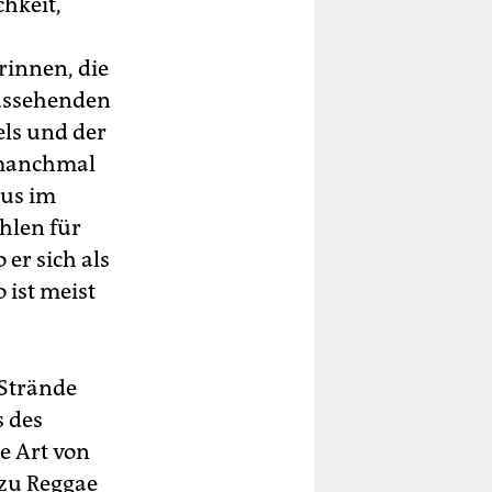
chkeit,
rinnen, die
aussehenden
els und der
 manchmal
aus im
hlen für
 er sich als
 ist meist
 Strände
s des
e Art von
 zu Reggae