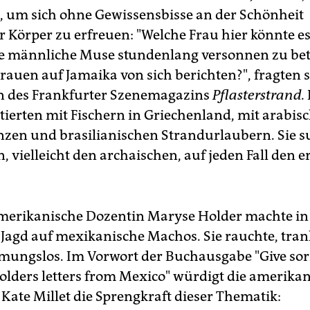
, um sich ohne Gewissensbisse an der Schönheit
 Körper zu erfreuen: "Welche Frau hier könnte es
hre männliche Muse stundenlang versonnen zu be
Frauen auf Jamaika von sich berichten?", fragten 
n des Frankfurter Szenemagazins
Pflasterstrand.
ierten mit Fischern in Griechenland, mit arabis
zen und brasilianischen Strandurlaubern. Sie s
 vielleicht den archaischen, auf jeden Fall den e
merikanische Dozentin Maryse Holder machte in
 Jagd auf mexikanische Machos. Sie rauchte, tra
mungslos. Im Vorwort der Buchausgabe "Give so
olders letters from Mexico" würdigt die amerika
 Kate Millet die Sprengkraft dieser Thematik: