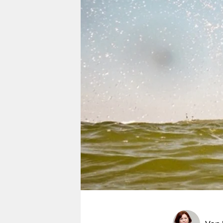
berlin
nord
wahrheit
verlag
verlag
veranstaltungen
shop
fragen & hilfe
unterstützen
abo
genossenschaft