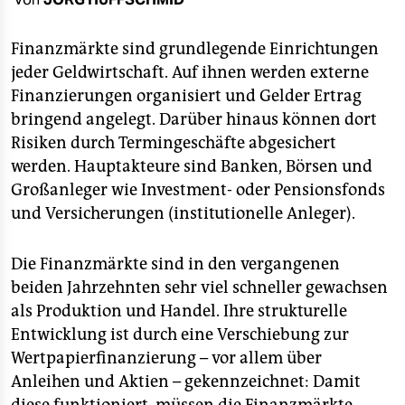
berlin
nord
Finanzmärkte sind grundlegende Einrichtungen
jeder Geldwirtschaft. Auf ihnen werden externe
wahrheit
Finanzierungen organisiert und Gelder Ertrag
bringend angelegt. Darüber hinaus können dort
verlag
Risiken durch Termingeschäfte abgesichert
verlag
werden. Hauptakteure sind Banken, Börsen und
Großanleger wie Investment- oder Pensionsfonds
veranstaltungen
und Versicherungen (institutionelle Anleger).
shop
Die Finanzmärkte sind in den vergangenen
fragen & hilfe
beiden Jahrzehnten sehr viel schneller gewachsen
unterstützen
als Produktion und Handel. Ihre strukturelle
Entwicklung ist durch eine Verschiebung zur
abo
Wertpapierfinanzierung – vor allem über
genossenschaft
Anleihen und Aktien – gekennzeichnet: Damit