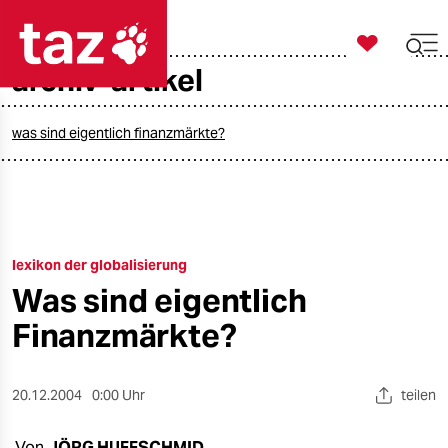

taz zahl ich
archiv-artikel

taz zahl ich
taz zahl ich
was sind eigentlich finanzmärkte?
themen
politik
lexikon der globalisierung
öko
Was sind eigentlich
gesellschaft
Finanzmärkte?
kultur
20.12.2004
0:00 Uhr
teilen
sport
Von
JÖRG HUFFSCHMID