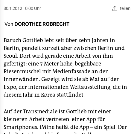
berlin
30.1.2012
0:00 Uhr
teilen
nord
Von
DOROTHEE ROBRECHT
wahrheit
verlag
Baruch Gottlieb lebt seit über zehn Jahren in
Berlin, pendelt zurzeit aber zwischen Berlin und
verlag
Seoul. Dort wird gerade eine Arbeit von ihm
gefertigt: eine 7 Meter hohe, begehbare
veranstaltungen
Riesenmuschel mit Medienfassade an den
shop
Innenwänden. Gezeigt wird sie ab Mai auf der
Expo, der internationalen Weltausstellung, die in
fragen & hilfe
diesem Jahr in Korea stattfindet.
unterstützen
Auf der Transmediale ist Gottlieb mit einer
abo
kleineren Arbeit vertreten, einer App für
genossenschaft
Smartphones. iMine heißt die App – ein Spiel. Der