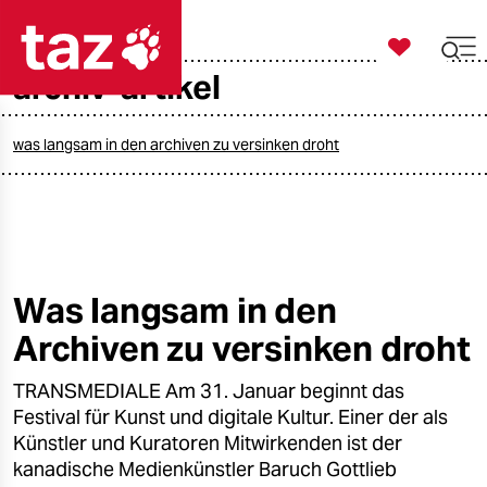

taz zahl ich
archiv-artikel

taz zahl ich
taz zahl ich
was langsam in den archiven zu versinken droht
themen
politik
öko
Was langsam in den
Archiven zu versinken droht
gesellschaft
TRANSMEDIALE Am 31. Januar beginnt das
kultur
Festival für Kunst und digitale Kultur. Einer der als
sport
Künstler und Kuratoren Mitwirkenden ist der
kanadische Medienkünstler Baruch Gottlieb