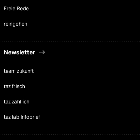
Freie Rede
reingehen
Newsletter
team zukunft
taz frisch
taz zahl ich
taz lab Infobrief