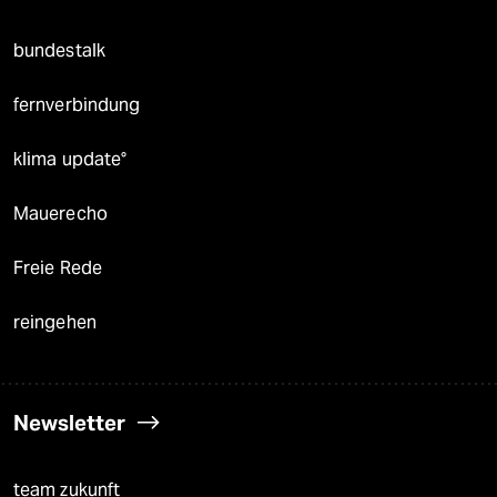
bundestalk
fernverbindung
klima update°
Mauerecho
Freie Rede
reingehen
Newsletter
team zukunft