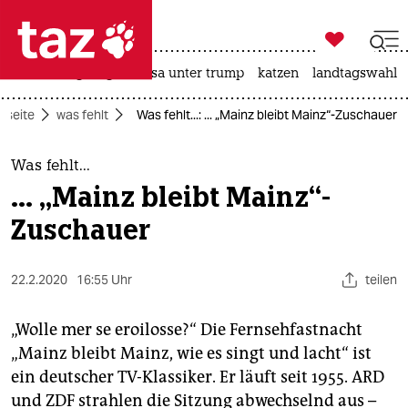

taz zahl ich
hitze
bergsteigen
usa unter trump
katzen
landtagswahl i

taz zahl ich
rtseite
was fehlt
Was fehlt...: ... „Mainz bleibt Mainz“-Zuschauer
taz zahl ich
themen
Was fehlt...
... „Mainz bleibt Mainz“-
politik
Zuschauer
öko
22.2.2020
16:55 Uhr
teilen
gesellschaft
kultur
„Wolle mer se eroilosse?“ Die Fernsehfastnacht
„Mainz bleibt Mainz, wie es singt und lacht“ ist
sport
ein deutscher TV-Klassiker. Er läuft seit 1955. ARD
und ZDF strahlen die Sitzung abwechselnd aus –