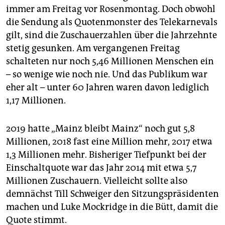
berlin
immer am Freitag vor Rosenmontag. Doch obwohl
die Sendung als Quotenmonster des Telekarnevals
nord
gilt, sind die Zuschauerzahlen über die Jahrzehnte
wahrheit
stetig gesunken. Am vergangenen Freitag
schalteten nur noch 5,46 Millionen Menschen ein
verlag
– so wenige wie noch nie. Und das Publikum war
eher alt – unter 60 Jahren waren davon lediglich
verlag
1,17 Millionen.
veranstaltungen
shop
2019 hatte „Mainz bleibt Mainz“ noch gut 5,8
Millionen, 2018 fast eine Million mehr, 2017 etwa
fragen & hilfe
1,3 Millionen mehr. Bisheriger Tiefpunkt bei der
unterstützen
Einschaltquote war das Jahr 2014 mit etwa 5,7
Millionen Zuschauern. Vielleicht sollte also
abo
demnächst Till Schweiger den Sitzungspräsidenten
machen und Luke Mockridge in die Bütt, damit die
genossenschaft
Quote stimmt.