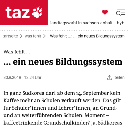

taz zahl ich
niedrigwasser
rente
landtagswahl in sachsen-anhalt
hybri

taz zahl ich
Startseite
was fehlt
Was fehlt …: … ein neues Bildungssystem
taz zahl ich
themen
Was fehlt …
… ein neues Bildungssystem
politik
öko
30.8.2018
13:24 Uhr
teilen
gesellschaft
In ganz Südkorea darf ab dem 14. September kein
Kaffee mehr an Schulen verkauft werden. Das gilt
kultur
für Schüler*innen und Lehrer*innen, an Grund-
und an weiterführenden Schulen. Moment –
sport
kaffeetrinkende Grundschulkinder? Ja. Südkoreas