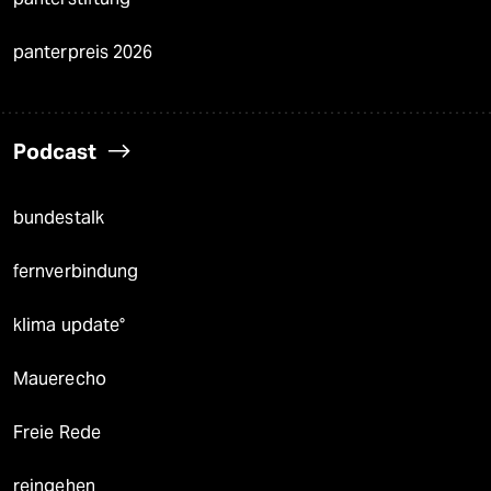
panterpreis 2026
Podcast
bundestalk
fernverbindung
klima update°
Mauerecho
Freie Rede
reingehen