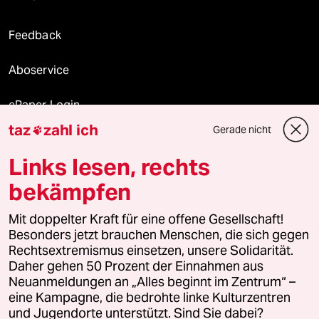
Feedback
Aboservice
ePaper Login
taz
zahl ich
Gerade nicht

Downloads für Abonnierende
Links lesen, rechts
bekämpfen
© 2026 taz Verlags und Vertriebs GmbH
Mit doppelter Kraft für eine offene Gesellschaft!
Alle Rechte vorbehalten. Bei rechtlichen Fragen oder für Genehmigungen
wenden Sie sich bitte an
lizenzen@taz.de
Besonders jetzt brauchen Menschen, die sich gegen
Rechtsextremismus einsetzen, unsere Solidarität.
Daher gehen 50 Prozent der Einnahmen aus
Feedback
Redaktionsstatut
Kommune-Richtlinien
KI-
Neuanmeldungen an „Alles beginnt im Zentrum“ –
eine Kampagne, die bedrohte linke Kulturzentren
Leitlinie
Informant
Datenschutz
Impressum
AGB
und Jugendorte unterstützt. Sind Sie dabei?