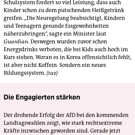
berlin
Schulsystem fordert so viel Leistung, dass auch
Kinder schon zu dem putschenden Heißgetränk
nord
greifen. „Die Neuregelung beabsichtigt, Kindern
und Teenagern gesunde Essgewohnheiten
wahrheit
näherzubringen“, sagte ein Minister laut
verlag
Guardian
. Deswegen wurden zuvor schon
Energydrinks verboten, die bei Kids auch hoch im
verlag
Kurs stehen. Woran es in Korea offensichtlich fehlt,
veranstaltungen
ist aber nicht Koffein. Sondern ein neues
Bildungssystem.
(taz)
shop
fragen & hilfe
Die Engagierten stärken
unterstützen
abo
Der drohende Erfolg der AfD bei den kommenden
Landtagswahlen zeigt, wie stark rechtsextreme
genossenschaft
Kräfte inzwischen geworden sind. Gerade jetzt