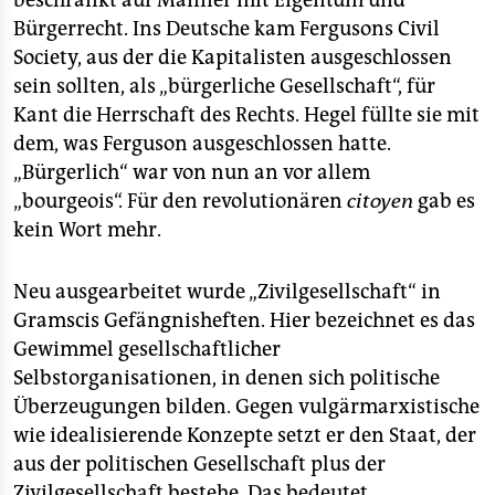
beschränkt auf Männer mit Eigentum und
epaper login
Bürgerrecht. Ins Deutsche kam Fergusons Civil
Society, aus der die Kapitalisten ausgeschlossen
sein sollten, als „bürgerliche Gesellschaft“, für
Kant die Herrschaft des Rechts. Hegel füllte sie mit
dem, was Ferguson ausgeschlossen hatte.
„Bürgerlich“ war von nun an vor allem
„bourgeois“. Für den revolutionären
citoyen
gab es
kein Wort mehr.
Neu ausgearbeitet wurde „Zivilgesellschaft“ in
Gramscis Gefängnisheften. Hier bezeichnet es das
Gewimmel gesellschaftlicher
Selbstorganisationen, in denen sich politische
Überzeugungen bilden. Gegen vulgärmarxistische
wie idealisierende Konzepte setzt er den Staat, der
aus der politischen Gesellschaft plus der
Zivilgesellschaft bestehe. Das bedeutet