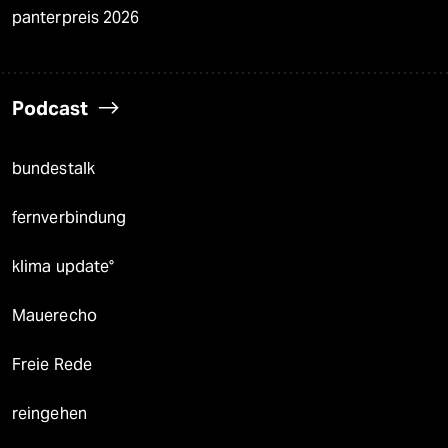
panterpreis 2026
Podcast
bundestalk
fernverbindung
klima update°
Mauerecho
Freie Rede
reingehen