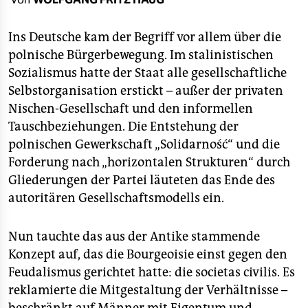
berlin
nord
Ins Deutsche kam der Begriff vor allem über die
polnische Bürgerbewegung. Im stalinistischen
wahrheit
Sozialismus hatte der Staat alle gesellschaftliche
Selbstorganisation erstickt – außer der privaten
verlag
Nischen-Gesellschaft und den informellen
verlag
Tauschbeziehungen. Die Entstehung der
polnischen Gewerkschaft „Solidarność“ und die
veranstaltungen
Forderung nach „horizontalen Strukturen“ durch
shop
Gliederungen der Partei läuteten das Ende des
autoritären Gesellschaftsmodells ein.
fragen & hilfe
unterstützen
Nun tauchte das aus der Antike stammende
Konzept auf, das die Bourgeoisie einst gegen den
abo
Feudalismus gerichtet hatte: die societas civilis. Es
genossenschaft
reklamierte die Mitgestaltung der Verhältnisse –