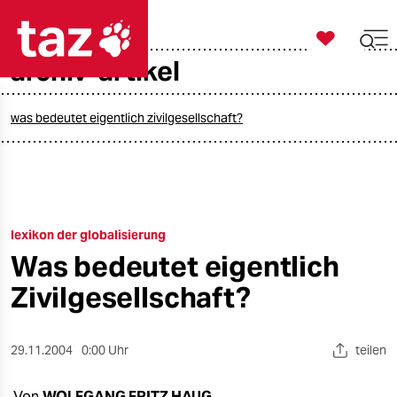

taz zahl ich
archiv-artikel

taz zahl ich
taz zahl ich
was bedeutet eigentlich zivilgesellschaft?
themen
politik
lexikon der globalisierung
öko
Was bedeutet eigentlich
gesellschaft
Zivilgesellschaft?
kultur
29.11.2004
0:00 Uhr
teilen
sport
Von
WOLFGANG FRITZ HAUG