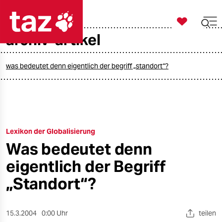

taz zahl ich
archiv-artikel

taz zahl ich
taz zahl ich
was bedeutet denn eigentlich der begriff „standort“?
themen
politik
Lexikon der Globalisierung
öko
Was bedeutet denn
gesellschaft
eigentlich der Begriff
kultur
„Standort“?
sport
15.3.2004
0:00 Uhr
teilen