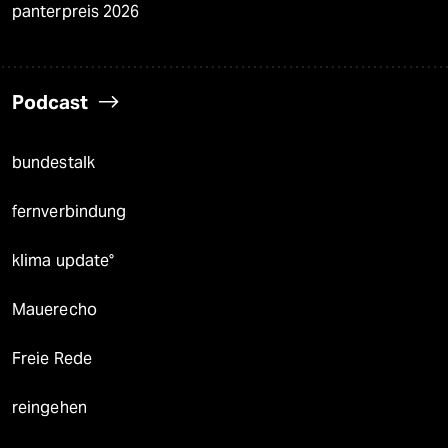
panterpreis 2026
Podcast
bundestalk
fernverbindung
klima update°
Mauerecho
Freie Rede
reingehen