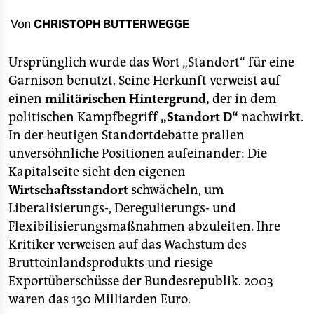
berlin
Von
CHRISTOPH BUTTERWEGGE
nord
Ursprünglich wurde das Wort „Standort“ für eine
wahrheit
Garnison benutzt. Seine Herkunft verweist auf
verlag
einen
militärischen Hintergrund,
der in dem
politischen Kampfbegriff
„Standort D“
nachwirkt.
verlag
In der heutigen Standortdebatte prallen
veranstaltungen
unversöhnliche Positionen aufeinander: Die
Kapitalseite sieht den eigenen
shop
Wirtschaftsstandort
schwächeln, um
fragen & hilfe
Liberalisierungs-, Deregulierungs- und
Flexibilisierungsmaßnahmen abzuleiten. Ihre
unterstützen
Kritiker verweisen auf das Wachstum des
abo
Bruttoinlandsprodukts und riesige
Exportüberschüsse der Bundesrepublik. 2003
genossenschaft
waren das 130 Milliarden Euro.