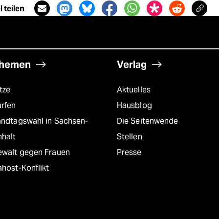
 teilen
hemen
Verlag
tze
Aktuelles
urfen
Hausblog
andtagswahl in Sachsen-
Die Seitenwende
nhalt
Stellen
ewalt gegen Frauen
Presse
host-Konflikt