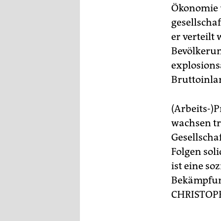
Ökonomie un
gesellscha
er verteilt
Bevölkerun
explosions
Bruttoinla
(Arbeits-)
wachsen tr
Gesellscha
Folgen soli
ist eine s
Bekämpfung
CHRISTOP