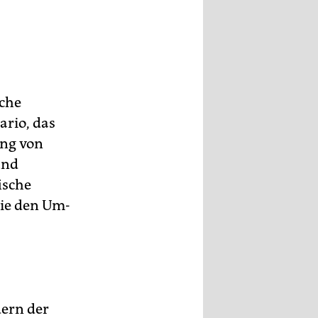
sche
ario, das
ung von
und
ische
sie den Um-
dern der