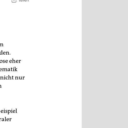
teilen
em
den.
ose eher
hematik
 nicht nur
n
eispiel
raler