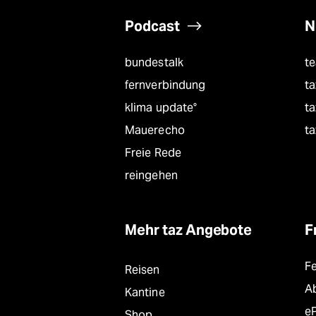
Podcast
N
bundestalk
t
fernverbindung
ta
klima update°
ta
Mauerecho
ta
Freie Rede
reingehen
Mehr taz Angebote
F
F
Reisen
A
Kantine
e
Shop