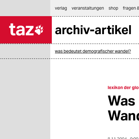
hautnavigation anspringen
hauptinhalt anspringen
footer anspringen
verlag
veranstaltungen
shop
fragen &
archiv-artikel

taz zahl ich
taz zahl ich
was bedeutet demografischer wandel?
themen
politik
öko
lexikon der glo
Was 
gesellschaft
Wan
kultur
sport