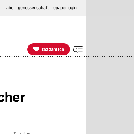
abo
genossenschaft
epaper login

taz zahl ich
taz zahl ich
cher