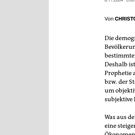
berlin
8.11.2004
0:00
nord
Von
CHRIST
wahrheit
Die demogr
verlag
Bevölkerun
verlag
bestimmten
Deshalb is
veranstaltungen
Prophetie 
shop
bzw. der St
fragen & hilfe
um objekti
subjektive
unterstützen
abo
Was aus der
genossenschaft
eine steige
Ökonomen e