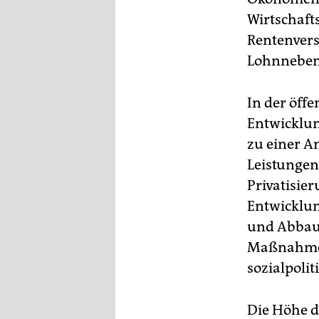
epaper login
Wirtschaft
Rentenvers
Lohnneben
In der öff
Entwicklun
zu einer A
Leistungen
Privatisie
Entwicklun
und Abbau 
Maßnahmen.
sozialpoli
Die Höhe d