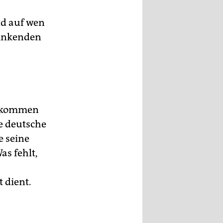
nd auf wen
 sinkenden
inkommen
e deutsche
e seine
as fehlt,
 dient.