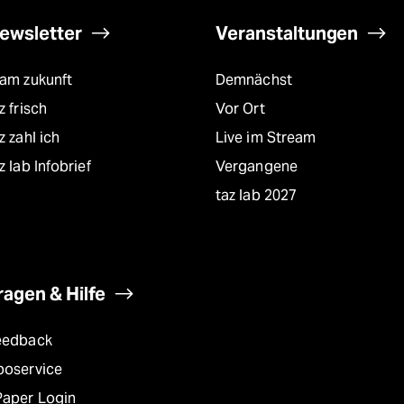
ewsletter
Veranstaltungen
eam zukunft
Demnächst
z frisch
Vor Ort
z zahl ich
Live im Stream
z lab Infobrief
Vergangene
taz lab 2027
ragen & Hilfe
eedback
boservice
Paper Login