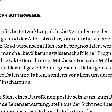
 Uhr
OPH BUTTERWEGGE
afische Entwicklung, d. h. die Veränderung der
gs- und der Altersstruktur, kann nur bis zu ein
 Grad wissenschaftlich exakt prognostiziert wer
t manche „bevölkerungswissenschaftliche“ Progn
als exakte Berechnung. Mit dieser Form der Mat
atistik wird gezielt Politik gemacht. Dabei geht es
ve Daten und Fakten, sondern vor allem um dere
 Einschätzung.
 Sicht eines Betroffenen positiv sein kann, zum B
nde Lebenserwartung, stellt aus der Sicht neolibe
inen negativen Faktor als Belastung des