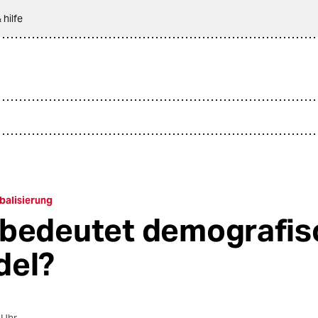
 hilfe
balisierung
bedeutet demografis
del?