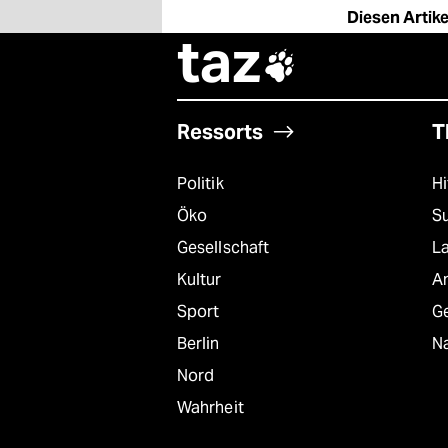
Diesen Artikel
taz

Ressorts
T
Politik
Hi
Öko
S
Gesellschaft
L
Kultur
A
Sport
G
Berlin
Na
Nord
Wahrheit