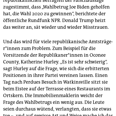
republikanischen Befragten der Falschaussage
zugestimmt, dass „Wahlbetrug Joe Biden geholfen
hat, die Wahl 2020 zu gewinnen“, berichtete der
öffentliche Rundfunk NPR. Donald Trump heizt
das weiter an, sät wieder und wieder Misstrauen.
Und das wird für viele republikanische Amts­trä­ge­
r*in­nen zum Problem. Zum Beispiel für die
Vorsitzende der Re­pu­bli­ka­ne­r*in­nen in Oconee
County, Katherine Hurley. „Es ist sehr schwierig“,
sagt Hurley auf die Frage, wie sich die erbitterten
Positionen in ihrer Partei vereinen lassen. Einen
Tag nach Perdues Besuch in Watkinsville sitzt sie
beim Eistee auf der Terrasse eines Res­taurants im
Ortskern. Die Immobilienmaklerin weicht der
Frage des Wahlbetrugs ein wenig aus. Die Leute
seien durchaus wütend, verlangten, dass sie etwas
tue – „und auf gewisse Art und Weise mache ich das