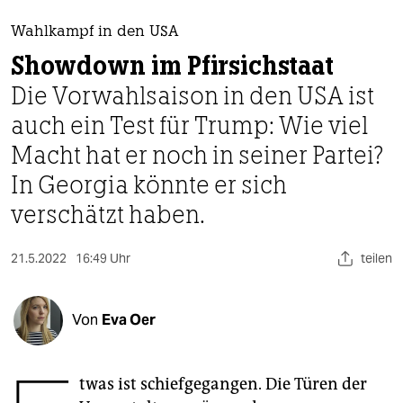
berlin
Wahlkampf in den USA
nord
Showdown im Pfirsichstaat
wahrheit
Die Vorwahlsaison in den USA ist
auch ein Test für Trump: Wie viel
verlag
Macht hat er noch in seiner Partei?
verlag
In Georgia könnte er sich
veranstaltungen
verschätzt haben.
shop
21.5.2022
16:49 Uhr
teilen
fragen & hilfe
unterstützen
Von
Eva Oer
abo
genossenschaft
twas ist schiefgegangen. Die Türen der