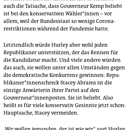
auch die Tatsache, dass Gouverneur Kemp beliebt
ist bei den konservativen Wäh­le­r*in­nen – vor
allem, weil der Bundesstaat so wenige Corona­
restriktionen während der Pandemie hatte.
Letztendlich würde Hurley aber wohl jeden
Republikaner unterstützen, der das Rennen für
die Kandidatur macht. Und viele andere würden
das auch, sie wollen unter allen Umständen gegen
die demokratische Konkurrenz gewinnen: Re­pu­
bli­ka­ne­r*in­nen­schreck Stacey Abrams ist die
einzige Anwärterin ihrer Partei auf den
Gouverneur*innenposten. Sie ist beliebt. Also
heißt es für viele konservativ Gesinnte jetzt schon:
Hauptsache, Stacey vermeiden.
„Wir wollen jemanden, der ist wie wir“, sagt Hurley.