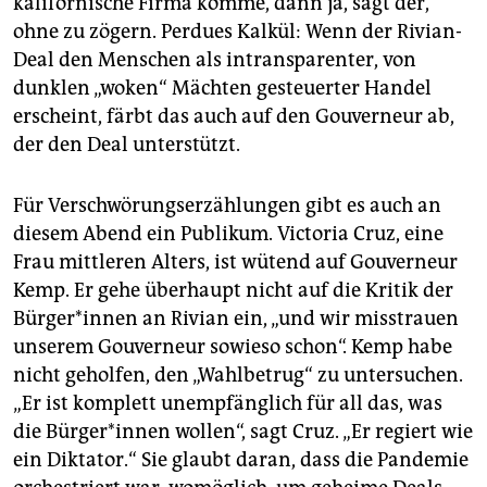
kalifornische Firma komme, dann ja, sagt der,
ohne zu zögern. Perdues Kalkül: Wenn der Rivian-
Deal den Menschen als intransparenter, von
dunklen „woken“ Mächten gesteuerter Handel
erscheint, färbt das auch auf den Gouverneur ab,
der den Deal unterstützt.
Für Verschwörungserzählungen gibt es auch an
diesem Abend ein Publikum. Victoria Cruz, eine
Frau mittleren Alters, ist wütend auf Gouverneur
Kemp. Er gehe überhaupt nicht auf die Kritik der
Bür­ge­r*in­nen an Rivian ein, „und wir misstrauen
unserem Gouverneur sowieso schon“. Kemp habe
nicht geholfen, den „Wahlbetrug“ zu untersuchen.
„Er ist komplett unempfänglich für all das, was
die Bür­ge­r*in­nen wollen“, sagt Cruz. „Er regiert wie
ein Diktator.“ Sie glaubt daran, dass die Pandemie