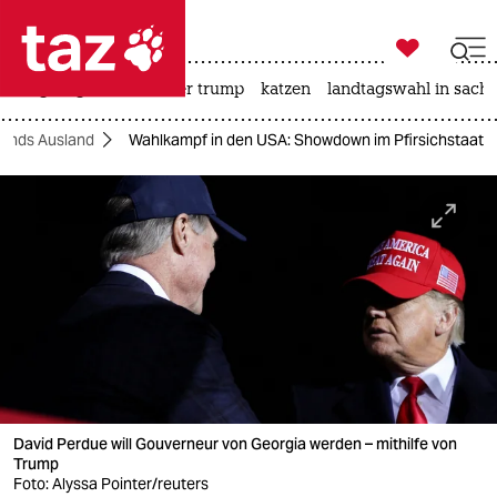

taz zahl ich
bergsteigen
usa unter trump
katzen
landtagswahl in sachs

taz zahl ich
onds Ausland
Wahlkampf in den USA: Showdown im Pfirsichstaat
taz zahl ich
themen
politik
öko
gesellschaft
kultur
David Perdue will ­Gouverneur von Georgia werden – mithilfe von
sport
Trump
Foto: Alyssa Pointer/reuters