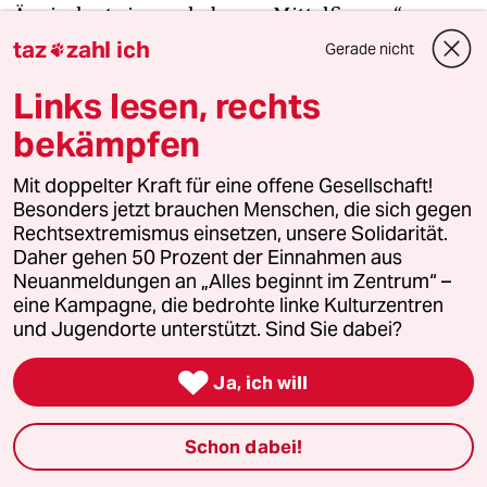
Äquivalent eines erhobenen Mittelfingers“ von
Pence in Richtung seines alten Chefs Donald
taz
zahl ich
Gerade nicht

Trump beschreibt.
Links lesen, rechts
Donald Trump mag sich als Königsmacher sehen.
bekämpfen
Doch in Georgia könnte ihn eine Klatsche
Mit doppelter Kraft für eine offene Gesellschaft!
erwarten. „Das ist das Überraschende“, sagt
Besonders jetzt brauchen Menschen, die sich gegen
Katherine Hurley. Ab und zu bekomme sie Anrufe
Rechtsextremismus einsetzen, unsere Solidarität.
von Leuten, die ein Schild der Kan­di­da­t*in­nen für
Daher gehen 50 Prozent der Einnahmen aus
ihren Garten wollten. Kürzlich habe eine Frau aus
Neuanmeldungen an „Alles beginnt im Zentrum“ –
der Gegend sie angerufen und um eine Tafel mit
eine Kampagne, die bedrohte linke Kulturzentren
und Jugendorte unterstützt. Sind Sie dabei?
dem Namen des Gouverneurs gebeten: „Ich habe
mein Trump-Schild schon da stehen, jetzt brauche

Ja, ich will
ich noch mein Kemp-Schild“, habe sie gesagt.
Schon dabei!
Auf Hurleys Frage, wie sie das miteinander
vereinbare, habe die Frau geantwortet: „Nun,