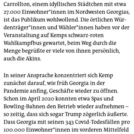
Carrollton, einem idyllischen Städtchen mit etwa
27.000 Ein­woh­ne­r*in­nen im Nordwesten Georgias,
ist das Publikum wohlwollend. Die örtlichen Wür­
den­trä­ge­r*in­nen und Wäh­le­r*in­nen haben vor der
Veranstaltung auf Kemps schwarz-roten
Wahlkampfbus gewartet, beim Weg durch die
Menge begrüßte er viele von ihnen persönlich,
auch die Akins.
In seiner Ansprache konzentriert sich Kemp
zunächst darauf, wie früh Georgia in der
Pandemie anfing, Geschäfte wieder zu öffnen.
Schon im April 2020 konnten etwa Spas und
Bowling-Bahnen den Betrieb wieder aufnehmen –
so zeitig, dass sich sogar Trump zögerlich äußerte.
Dass Georgia mit seinen 343­ Covid-Todesfällen pro
100.000 ­Ein­woh­ne­r*in­nen im vorderen Mittelfeld