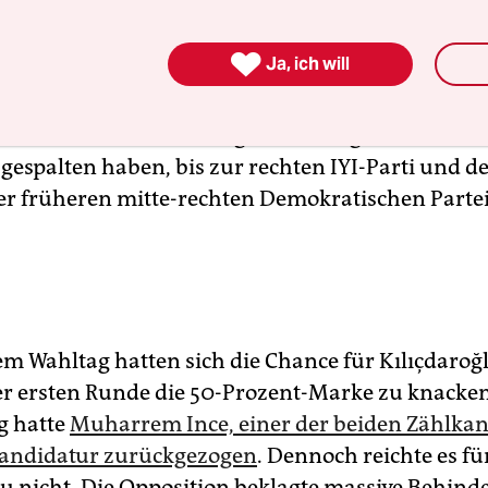
or der Wahl hatten Kılıçdaroğlu vorn gesehen.

Ja, ich will
lu wird von einem Bündnis aus mehreren Partei
, es reicht von der religiösen Saadet-Partei über 
die sich aus Enttäuschung über Erdoğans Autorit
gespalten haben, bis zur rechten IYI-Parti und 
er früheren mitte-rechten Demokratischen Partei
em Wahltag hatten sich die Chance für Kılıçdaroğ
der ersten Runde die 50-Prozent-Marke zu knack
g hatte
Muharrem Ince, einer der beiden Zählkan
Kandidatur zurückgezogen
. Dennoch reichte es fü
lu nicht. Die Opposition beklagte massive Behin