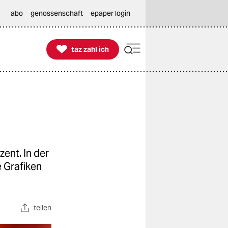
abo
genossenschaft
epaper login

taz zahl ich
taz zahl ich
ent. In der
e Grafiken
teilen