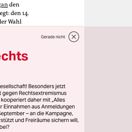
ğan
den
gt: den 14.
 der Wahl
Gerade nicht
ch eine
echts
 mehr als
esellschaft! Besonders jetzt
rt gegen Rechtsextremismus
z kooperiert daher mit „Alles
ller Einnahmen aus Anmeldungen
yyip
. September – an die Kampagne,
ent. Sein
rstützt und Freiräume sichern will,
 Prozent.
bei?