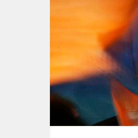
berlin
nord
wahrheit
verlag
verlag
veranstaltungen
shop
fragen & hilfe
unterstützen
abo
genossenschaft