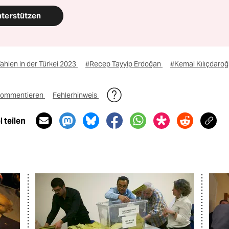
nterstützen
hlen in der Türkei 2023
#Recep Tayyip Erdoğan
#Kemal Kılıçdaroğ
ommentieren
Fehlerhinweis
 teilen