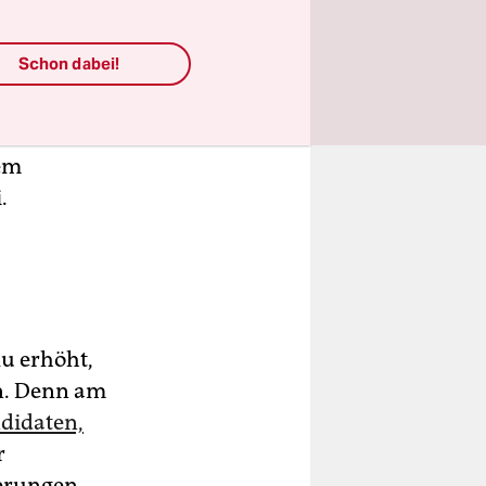
Schon dabei!
en
zwei
arismus von
dem
.
lu erhöht,
en. Denn am
didaten,
r
derungen