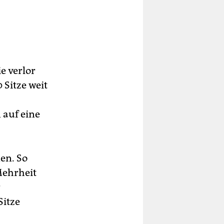
e verlor
 Sitze weit
 auf eine
en. So
Mehrheit
r
Sitze