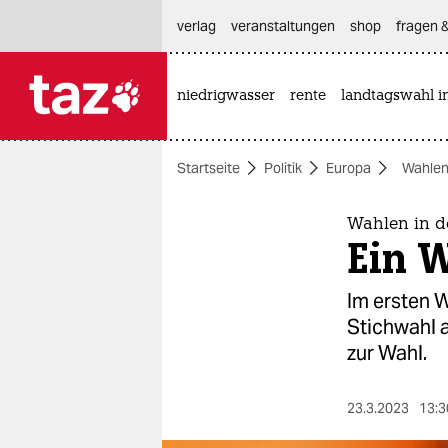
hautnavigation anspringen
hauptinhalt anspringen
footer anspringen
verlag
veranstaltungen
shop
fragen &
niedrigwasser
rente
landtagswahl i

taz zahl ich
taz zahl ich
Startseite
Politik
Europa
Wahlen 
themen
politik
Wahlen in d
Ein W
öko
Im ersten 
gesellschaft
Stichwahl a
zur Wahl.
kultur
sport
23.3.2023
13:3