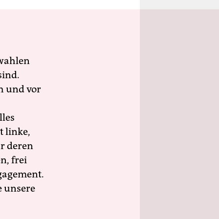
wahlen
sind.
h und vor
lles
 linke,
ür deren
n, frei
ngagement.
e unsere