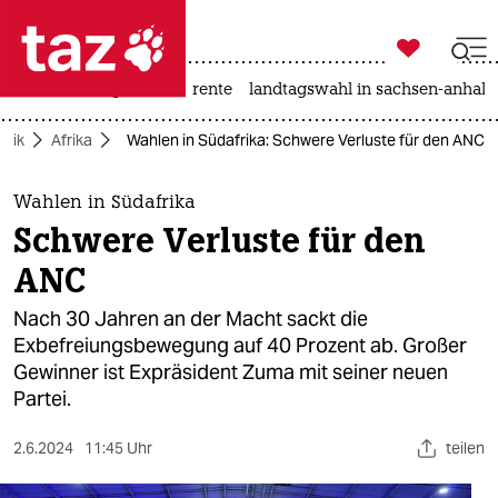

taz zahl ich
hitze
niedrigwasser
rente
landtagswahl in sachsen-anhalt

taz zahl ich
litik
Afrika
Wahlen in Südafrika: Schwere Verluste für den ANC
taz zahl ich
themen
Wahlen in Südafrika
Schwere Verluste für den
politik
ANC
öko
Nach 30 Jahren an der Macht sackt die
Exbefreiungsbewegung auf 40 Prozent ab. Großer
gesellschaft
Gewinner ist Expräsident Zuma mit seiner neuen
Partei.
kultur
sport
2.6.2024
11:45 Uhr
teilen