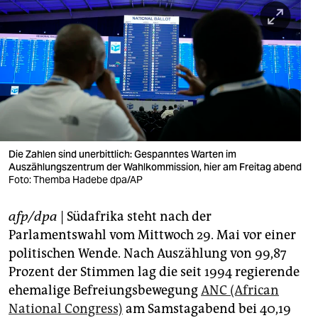
berlin
nord
wahrheit
verlag
verlag
veranstaltungen
Die Zahlen sind unerbittlich: Gespanntes Warten im
Auszählungszentrum der Wahlkommission, hier am Freitag abend
shop
Foto: Themba Hadebe dpa/AP
fragen & hilfe
afp/dpa
| Südafrika steht nach der
Parlamentswahl vom Mittwoch 29. Mai vor einer
unterstützen
politischen Wende. Nach Auszählung von 99,87
abo
Prozent der Stimmen lag die seit 1994 regierende
ehemalige Befreiungsbewegung
ANC (African
genossenschaft
National Congress)
am Samstagabend bei 40,19