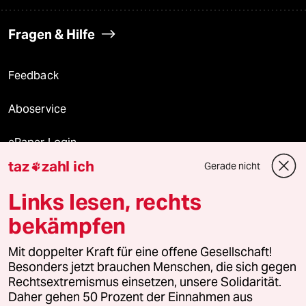
Fragen & Hilfe
Feedback
Aboservice
ePaper Login
taz
zahl ich
Gerade nicht

Downloads für Abonnierende
Links lesen, rechts
bekämpfen
© 2026 taz Verlags und Vertriebs GmbH
Alle Rechte vorbehalten. Bei rechtlichen Fragen oder für Genehmigungen
Mit doppelter Kraft für eine offene Gesellschaft!
wenden Sie sich bitte an
lizenzen@taz.de
Besonders jetzt brauchen Menschen, die sich gegen
Rechtsextremismus einsetzen, unsere Solidarität.
Daher gehen 50 Prozent der Einnahmen aus
Feedback
Redaktionsstatut
Kommune-Richtlinien
KI-