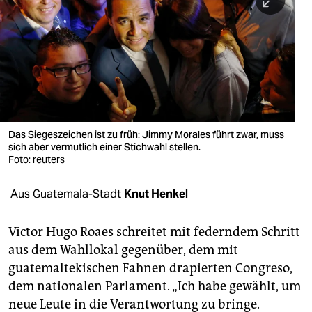
berlin
nord
wahrheit
verlag
verlag
Das Siegeszeichen ist zu früh: Jimmy Morales führt zwar, muss
sich aber vermutlich einer Stichwahl stellen.
veranstaltungen
Foto: reuters
shop
Aus Guatemala-Stadt
Knut Henkel
fragen & hilfe
unterstützen
Victor Hugo Roaes schreitet mit federndem Schritt
aus dem Wahllokal gegenüber, dem mit
abo
guatemaltekischen Fahnen drapierten Congreso,
dem nationalen Parlament. „Ich habe gewählt, um
genossenschaft
neue Leute in die Verantwortung zu bringe.