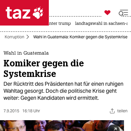

taz zahl ich
nahost-konflikt
usa unter trump
landtagswahl in sachsen-an

taz zahl ich
Korruption
Wahl in Guatemala: Komiker gegen die Systemkrise
taz zahl ich
themen
Wahl in Guatemala
Komiker gegen die
politik
Systemkrise
öko
Der Rücktritt des Präsidenten hat für einen ruhigen
Wahltag gesorgt. Doch die politische Krise geht
gesellschaft
weiter: Gegen Kandidaten wird ermittelt.
kultur
7.9.2015
16:18 Uhr
teilen
sport