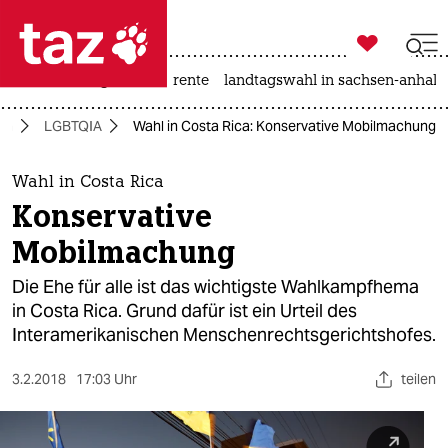

taz zahl ich
hitze
niedrigwasser
rente
landtagswahl in sachsen-anhalt

taz zahl ich
ka
LGBTQIA
Wahl in Costa Rica: Konservative Mobilmachung
taz zahl ich
themen
Wahl in Costa Rica
Konservative
politik
Mobilmachung
öko
Die Ehe für alle ist das wichtigste Wahlkampfhema
in Costa Rica. Grund dafür ist ein Urteil des
gesellschaft
Interamerikanischen Menschenrechtsgerichtshofes.
kultur
3.2.2018
17:03 Uhr
teilen
sport