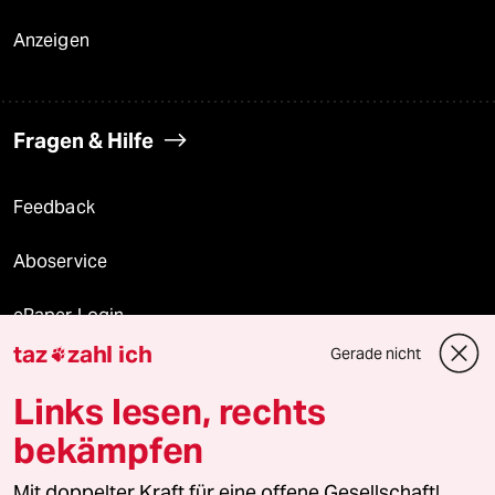
Anzeigen
Fragen & Hilfe
Feedback
Aboservice
ePaper Login
taz
zahl ich
Gerade nicht

Downloads für Abonnierende
Links lesen, rechts
bekämpfen
© 2026 taz Verlags und Vertriebs GmbH
Mit doppelter Kraft für eine offene Gesellschaft!
Alle Rechte vorbehalten. Bei rechtlichen Fragen oder für Genehmigungen