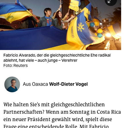
berlin
nord
wahrheit
verlag
verlag
Fabricio Alvarado, der die gleichgeschlechtliche Ehe radikal
ablehnt, hat viele – auch junge – Verehrer
veranstaltungen
Foto: Reuters
shop
fragen & hilfe
Aus Oaxaca
Wolf-Dieter Vogel
unterstützen
Wie halten Sie’s mit gleichgeschlechtlichen
abo
Partnerschaften? Wenn am Sonntag in Costa Rica
genossenschaft
ein neuer Präsident gewählt wird, spielt diese
Frage eine entscheidende Rolle. Mit Fabricio