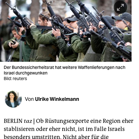
berlin
nord
wahrheit
verlag
verlag
veranstaltungen
Der Bundessicherheitsrat hat weitere Waffenlieferungen nach
Israel durchgewunken
shop
Bild: reuters
fragen & hilfe
Von
Ulrike Winkelmann
unterstützen
abo
BERLIN
taz
|
Ob Rüstungsexporte eine Region eher
genossenschaft
stablisieren oder eher nicht, ist im Falle Israels
besonders umstritten. Nicht aber für die