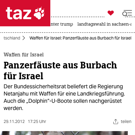

taz zahl ich
nahost-konflikt
usa unter trump
landtagswahl in sachsen-an

taz zahl ich
eutschland
Waffen für Israel: Panzerfäuste aus Burbach für Israel
taz zahl ich
themen
Waffen für Israel
Panzerfäuste aus Burbach
politik
für Israel
öko
Der Bundessicherheitsrat beliefert die Regierung
Netanjahu mit Waffen für eine Landkriegsführung.
gesellschaft
Auch die „Dolphin“-U-Boote sollen nachgerüstet
werden.
kultur
sport
29.11.2012
17:25 Uhr
teilen