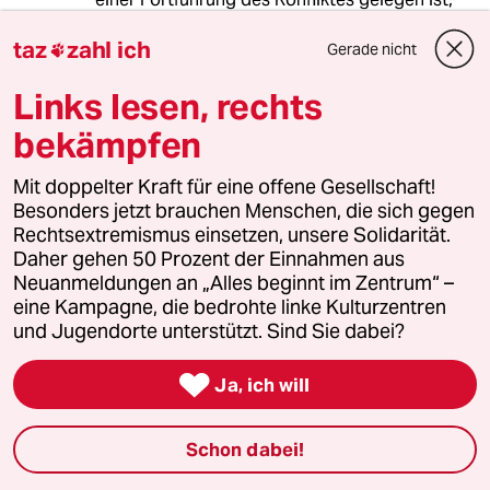
solange die eigenen politischen Scheuklappen
taz
zahl ich
bedient werden.
Gerade nicht

Es könnte so einfach sein: International
Links lesen, rechts
Anerkennung Palästinas in den Grenzen von
bekämpfen
1967, Rückgabe der entsprechenden Gebiete,
Gewaltverzicht beider Seiten, gerechte
Mit doppelter Kraft für eine offene Gesellschaft!
Verteilung von Ressourcen,
Besonders jetzt brauchen Menschen, die sich gegen
Sicherheitsgarantien der USA, Europas und
Rechtsextremismus einsetzen, unsere Solidarität.
der arabischen Welt für Israel und Palästina,
Daher gehen 50 Prozent der Einnahmen aus
Auflegen eines "Marshall Plans" für die Region.
Neuanmeldungen an „Alles beginnt im Zentrum“ –
eine Kampagne, die bedrohte linke Kulturzentren
Das wäre doch mal ein Projekt, mit dem sich
und Jugendorte unterstützt. Sind Sie dabei?
Merkel den Friedensnobelpreis verdienen
könnte! :-)

Ja, ich will
Gonzi
G
Schon dabei!
29.11.2012
,
19:02 Uhr