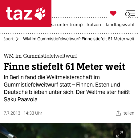

taz zahl ich
hitze
bergsteigen
usa unter trump
katzen
landtagswahl i

taz zahl ich
Sport
WM im Gummistiefelweitwurf: Finne stiefelt 61 Meter weit
taz zahl ich
themen
WM im Gummistiefelweitwurf
Finne stiefelt 61 Meter weit
politik
In Berlin fand die Weltmeisterschaft im
öko
Gummistiefelweitwurf statt – Finnen, Esten und
Deutsche blieben unter sich. Der Weltmeister heißt
gesellschaft
Saku Paavola.
kultur
7.7.2013
14:33 Uhr
teilen
sport