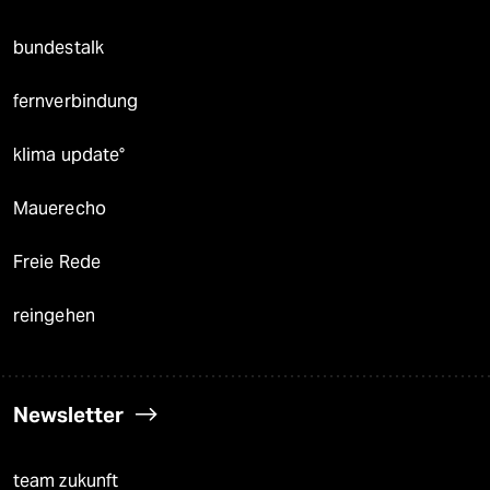
bundestalk
fernverbindung
klima update°
Mauerecho
Freie Rede
reingehen
Newsletter
team zukunft