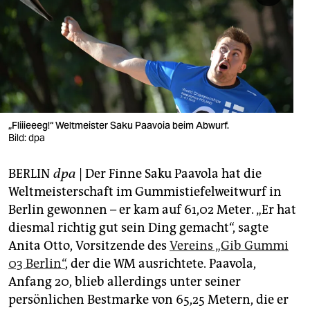
berlin
nord
wahrheit
verlag
verlag
„Fliiieeeg!“ Weltmeister Saku Paavoia beim Abwurf.
Bild: dpa
veranstaltungen
BERLIN
dpa
| Der Finne Saku Paavola hat die
shop
Weltmeisterschaft im Gummistiefelweitwurf in
fragen & hilfe
Berlin gewonnen – er kam auf 61,02 Meter. „Er hat
diesmal richtig gut sein Ding gemacht“, sagte
unterstützen
Anita Otto, Vorsitzende des
Vereins „Gib Gummi
abo
03 Berlin“
, der die WM ausrichtete. Paavola,
Anfang 20, blieb allerdings unter seiner
genossenschaft
persönlichen Bestmarke von 65,25 Metern, die er