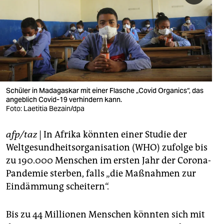
berlin
nord
wahrheit
verlag
verlag
Schüler in Madagaskar mit einer Flasche „Covid Organics“, das
angeblich Covid-19 verhindern kann.
veranstaltungen
Foto: Laetitia Bezain/dpa
shop
afp/taz
| In Afrika könnten einer Studie der
fragen & hilfe
Weltgesundheitsorganisation (WHO) zufolge bis
zu 190.000 Menschen im ersten Jahr der Corona-
unterstützen
Pandemie sterben, falls „die Maßnahmen zur
Eindämmung scheitern“.
abo
genossenschaft
Bis zu 44 Millionen Menschen könnten sich mit