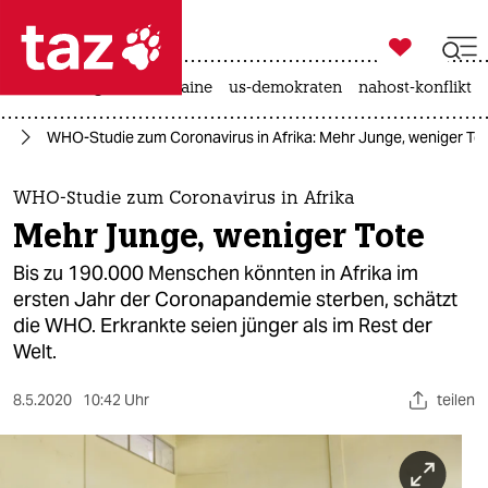

taz zahl ich
hitze
krieg in der ukraine
us-demokraten
nahost-konflikt

taz zahl ich
us
WHO-Studie zum Coronavirus in Afrika: Mehr Junge, weniger To
taz zahl ich
themen
WHO-Studie zum Coronavirus in Afrika
Mehr Junge, weniger Tote
politik
Bis zu 190.000 Menschen könnten in Afrika im
öko
ersten Jahr der Coronapandemie sterben, schätzt
die WHO. Erkrankte seien jünger als im Rest der
gesellschaft
Welt.
kultur
8.5.2020
10:42 Uhr
teilen
sport