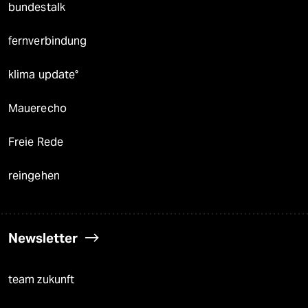
bundestalk
fernverbindung
klima update°
Mauerecho
Freie Rede
reingehen
Newsletter
team zukunft