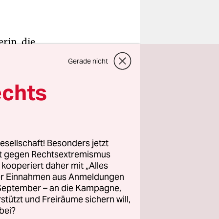
rin, die
 „Domian“
Gerade nicht
ns
rizonts“,
echts
cht-Talk.
e eine
, sagt
esellschaft! Besonders jetzt
rt gegen Rechtsextremismus
z kooperiert daher mit „Alles
ng live
ller Einnahmen aus Anmeldungen
n,
. September – an die Kampagne,
rstützt und Freiräume sichern will,
bei?