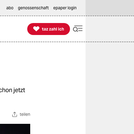
abo
genossenschaft
epaper login

taz zahl ich
taz zahl ich
chon jetzt
teilen