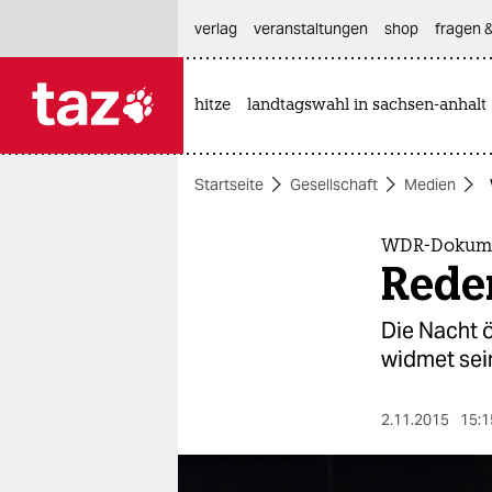
hautnavigation anspringen
hauptinhalt anspringen
footer anspringen
verlag
veranstaltungen
shop
fragen &
hitze
landtagswahl in sachsen-anhalt

taz zahl ich
taz zahl ich
Startseite
Gesellschaft
Medien
themen
politik
WDR-Dokume
Rede
öko
Die Nacht ö
gesellschaft
widmet sei
kultur
2.11.2015
15:1
sport