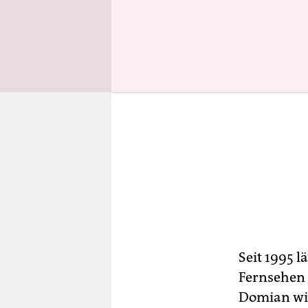
Seit 1995 l
Fernsehen 
Domian wil