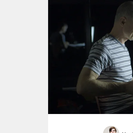
berlin
nord
wahrheit
verlag
verlag
veranstaltungen
shop
fragen & hilfe
unterstützen
abo
genossenschaft