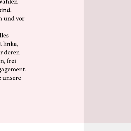
wahlen
sind.
h und vor
lles
 linke,
ür deren
n, frei
ngagement.
e unsere