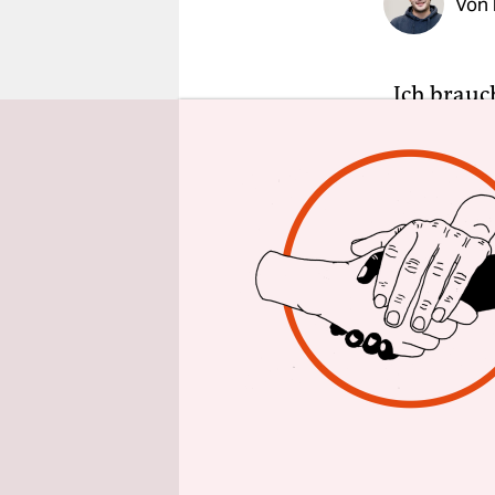
Von
epaper login
„Ich brauch
fast jede 
hört. „Es b
Nachtlicht
sagt der Ma
„Wir machen
einseitige 
Jürgen Dom
Mit mehr a
telefoniert
Verlassene