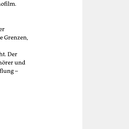
ofilm.
er
e Grenzen,
ht. Der
uhörer und
flung –