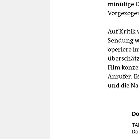
minütige D
Vorgezogen
Auf Kritik 
Sendung wi
operiere im
überschätze
Film konze
Anrufer. E
und die Na
Do
TAL
Do