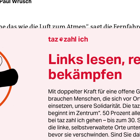
Paul Wrusch
e das wie die Luft zum Atmen“, sagt die Fernfahre
Nacht von Dortmund nach Kassel fährt und dabei
taz
zahl ich

ringt die versteckten Abgründe der Gesellschaft a
. Das ist eine Erweiterung meines emotionalen Ho
Links lesen, r
nn, der an einer Tankstelle arbeitet, über den Na
bekämpfen
 das jetzt seit 20 Jahren, da entsteht so etwas wi
gute Bekanntschaft, vielleicht sogar Freundschaft“
ian selbst über seine Zuschauer und Zuhörer.
Mit doppelter Kraft für eine offene G
brauchen Menschen, die sich vor O
einsetzen, unsere Solidarität. Die ta
ls 20.000 Menschen hat Domian in seiner Sendu
beginnt im Zentrum“. 50 Prozent a
. Lottomillionäre, Mörder, Hausfrauen, Sataniste
bei taz zahl ich gehen – bis zum 30
, Pädophile: Domian spricht mit jedem.
die linke, selbstverwaltete Orte unte
bevor sie verschwinden. Sind Sie da