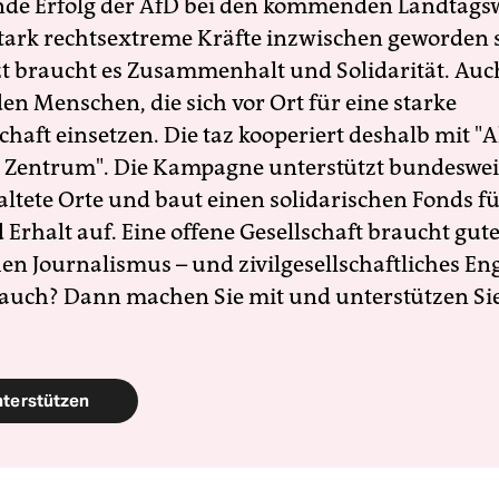
nde Erfolg der AfD bei den kommenden Landtags
 stark rechtsextreme Kräfte inzwischen geworden 
zt braucht es Zusammenhalt und Solidarität. Auc
en Menschen, die sich vor Ort für eine starke
schaft einsetzen. Die taz kooperiert deshalb mit "A
 Zentrum". Die Kampagne unterstützt bundesweit
altete Orte und baut einen solidarischen Fonds f
Erhalt auf. Eine offene Gesellschaft braucht gute
en Journalismus – und zivilgesellschaftliches E
 auch? Dann machen Sie mit und unterstützen Si
nterstützen