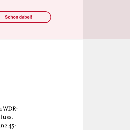
Schon dabei!
im WDR-
luss.
ne 45-