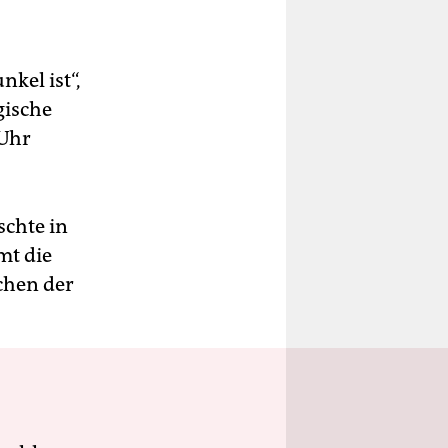
kel ist“,
gische
 Uhr
schte in
mt die
chen der