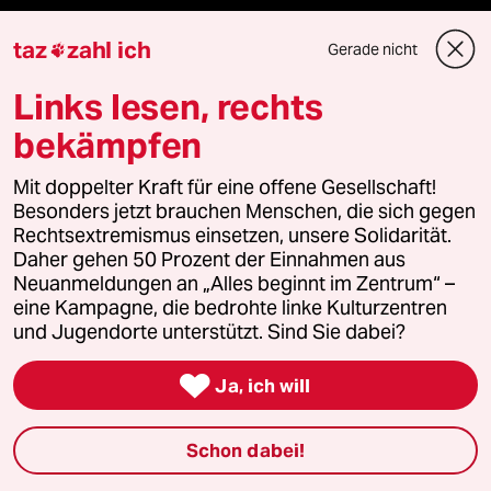
taz
zahl ich
Gerade nicht

Unterstützen
Links lesen, rechts
abo
bekämpfen
genossenschaft
Mit doppelter Kraft für eine offene Gesellschaft!
Besonders jetzt brauchen Menschen, die sich gegen
taz zahl ich
Rechtsextremismus einsetzen, unsere Solidarität.
Daher gehen 50 Prozent der Einnahmen aus
Neuanmeldungen an „Alles beginnt im Zentrum“ –
recherchefonds ausland
eine Kampagne, die bedrohte linke Kulturzentren
und Jugendorte unterstützt. Sind Sie dabei?
panterstiftung

Ja, ich will
panterpreis 2026
Schon dabei!