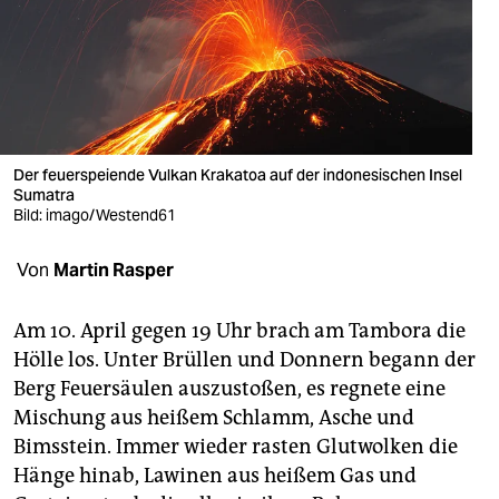
berlin
nord
wahrheit
verlag
Der feuerspeiende Vulkan Krakatoa auf der indonesischen Insel
verlag
Sumatra
Bild: imago/Westend61
veranstaltungen
Von
Martin Rasper
shop
fragen & hilfe
Am 10. April gegen 19 Uhr brach am Tambora die
Hölle los. Unter Brüllen und Donnern begann der
unterstützen
Berg Feuersäulen auszustoßen, es regnete eine
abo
Mischung aus heißem Schlamm, Asche und
Bimsstein. Immer wieder rasten Glutwolken die
genossenschaft
Hänge hinab, Lawinen aus heißem Gas und