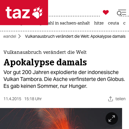

taz zahl ich
iran-krieg
landtagswahl in sachsen-anhalt
hitze
ceuta
ch

taz zahl ich
mawandel
Vulkanausbruch verändert die Welt: Apokalypse damals
taz zahl ich
themen
Vulkanausbruch verändert die Welt
Apokalypse damals
politik
Vor gut 200 Jahren explodierte der indonesische
öko
Vulkan Tambora. Die Asche verfinsterte den Globus.
Es gab keinen Sommer, nur Hunger.
gesellschaft
11.4.2015
15:18 Uhr
teilen
kultur
sport