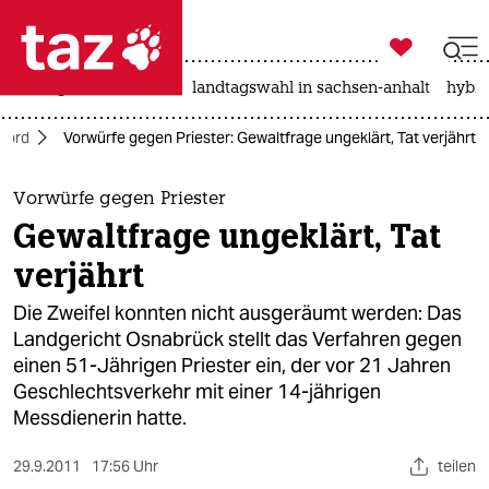

taz zahl ich
niedrigwasser
rente
landtagswahl in sachsen-anhalt
hybri

taz zahl ich
Nord
Vorwürfe gegen Priester: Gewaltfrage ungeklärt, Tat verjährt
taz zahl ich
themen
Vorwürfe gegen Priester
Gewaltfrage ungeklärt, Tat
politik
verjährt
öko
Die Zweifel konnten nicht ausgeräumt werden: Das
Landgericht Osnabrück stellt das Verfahren gegen
gesellschaft
einen 51-Jährigen Priester ein, der vor 21 Jahren
Geschlechtsverkehr mit einer 14-jährigen
kultur
Messdienerin hatte.
sport
29.9.2011
17:56 Uhr
teilen