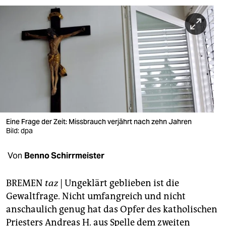
berlin
nord
wahrheit
verlag
verlag
veranstaltungen
Eine Frage der Zeit: Missbrauch verjährt nach zehn Jahren
shop
Bild: dpa
fragen & hilfe
Von
Benno Schirrmeister
unterstützen
BREMEN
taz
| Ungeklärt geblieben ist die
abo
Gewaltfrage. Nicht umfangreich und nicht
genossenschaft
anschaulich genug hat das Opfer des katholischen
Priesters Andreas H. aus Spelle dem zweiten