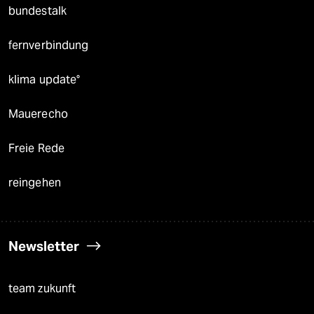
bundestalk
fernverbindung
klima update°
Mauerecho
Freie Rede
reingehen
Newsletter
team zukunft